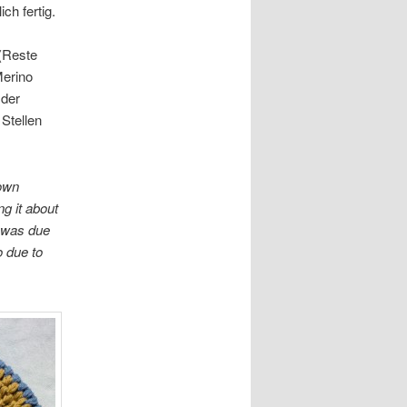
ch fertig.
(Reste
Merino
 der
 Stellen
hown
ng it about
g was due
o due to