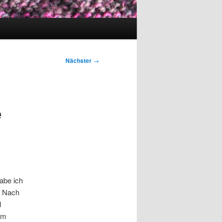
Nächster
→
e
abe ich
. Nach
l
em