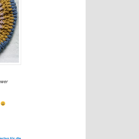
ower
.
erlag für die