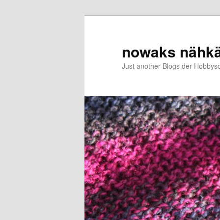
Zum
primären
Inhalt
nowaks nähk
springen
Just another Blogs der Hobbys