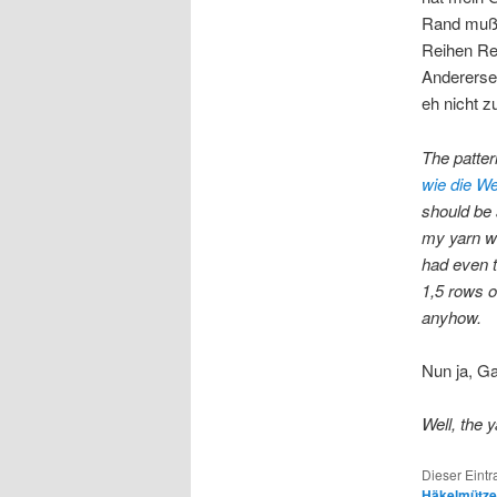
Rand mußt
Reihen Re
Andererse
eh nicht 
The patte
wie die We
should be 
my yarn wa
had even 
1,5 rows o
anyhow.
Nun ja, Ga
Well, the 
Dieser Eint
Häkelmütze