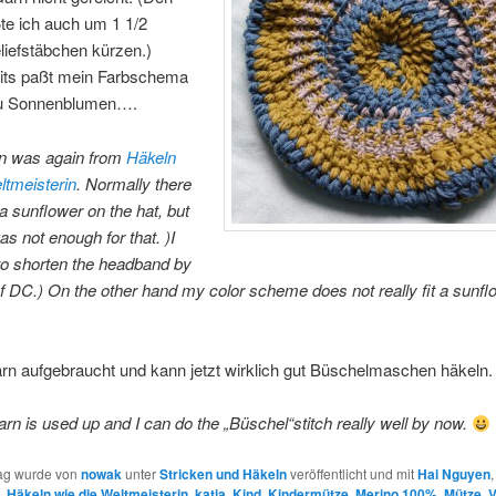
e ich auch um 1 1/2
liefstäbchen kürzen.)
its paßt mein Farbschema
zu Sonnenblumen….
rn was again from
Häkeln
ltmeisterin
. Normally there
a sunflower on the hat, but
s not enough for that. )I
to shorten the headband by
f DC.) On the other hand my color scheme does not really fit a sunfl
rn aufgebraucht und kann jetzt wirklich gut Büschelmaschen häkeln
yarn is used up and I can do the „Büschel“stitch really well by now.
rag wurde von
nowak
unter
Stricken und Häkeln
veröffentlicht und mit
Hai Nguyen
,
,
Häkeln wie die Weltmeisterin
,
katia
,
Kind
,
Kindermütze
,
Merino 100%
,
Mütze
,
V