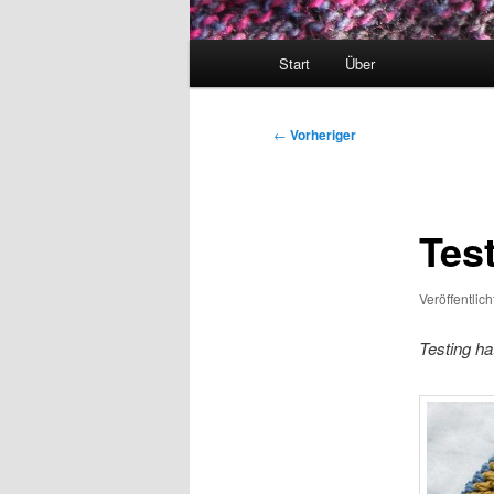
Hauptmenü
Start
Über
Beitragsnavigation
←
Vorheriger
Tes
Veröffentlic
Testing ha