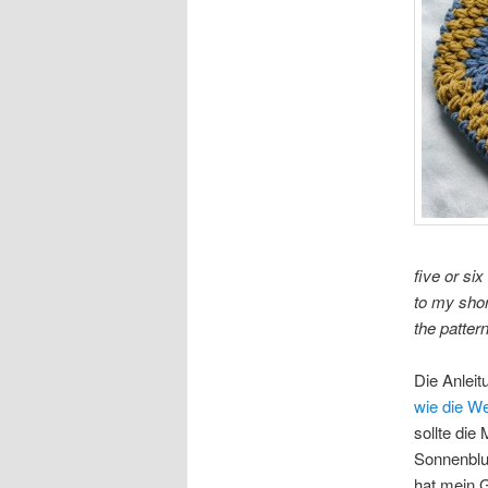
five or six
to my sho
the pattern
Die Anlei
wie die We
sollte die
Sonnenblu
hat mein G