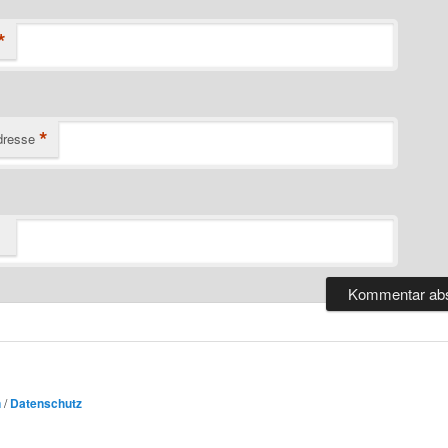
*
*
dresse
n
/
Datenschutz