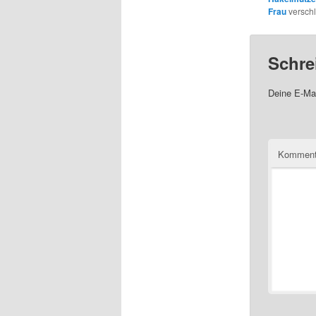
Frau
verschl
Schre
Deine E-Mai
Komment