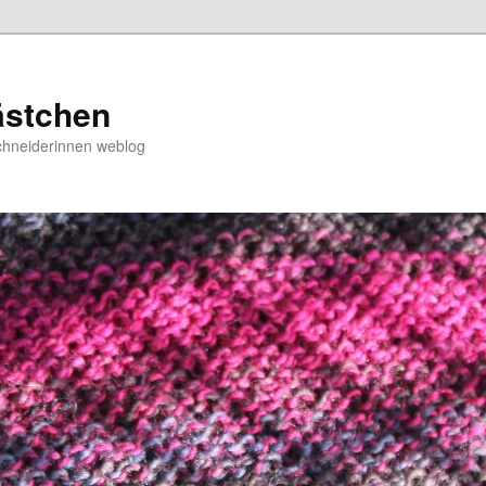
ästchen
chneiderinnen weblog