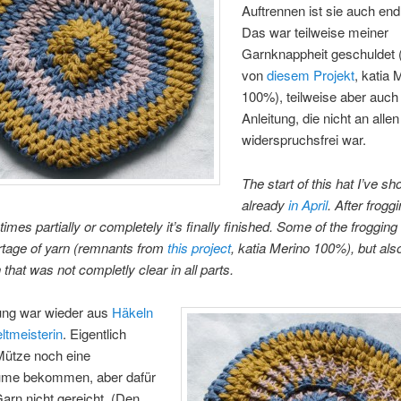
Auftrennen ist sie auch endli
Das war teilweise meiner
Garnknappheit geschuldet 
von
diesem Projekt
, katia 
100%), teilweise aber auch
Anleitung, die nicht an allen
widerspruchsfrei war.
The start of this hat I’ve s
already
in April
. After froggi
 times partially or completely it’s finally finished. Some of the froggin
rtage of yarn (remnants from
this project
, katia Merino 100%), but als
 that was not completly clear in all parts.
tung war wieder aus
Häkeln
ltmeisterin
. Eigentlich
 Mütze noch eine
me bekommen, aber dafür
arn nicht gereicht. (Den