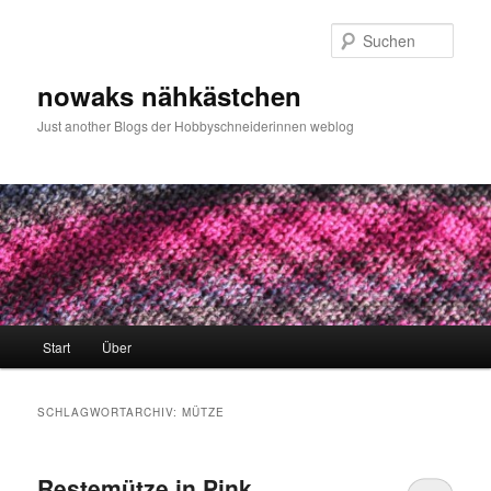
Zum
Zum
primären
sekundären
Such
Inhalt
Inhalt
springen
springen
nowaks nähkästchen
Just another Blogs der Hobbyschneiderinnen weblog
Hauptmenü
Start
Über
SCHLAGWORTARCHIV:
MÜTZE
Restemütze in Pink