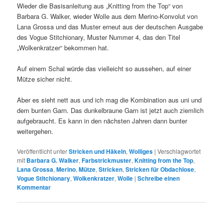
Wieder die Basisanleitung aus „Knitting from the Top“ von
Barbara G. Walker, wieder Wolle aus dem Merino-Konvolut von
Lana Grossa und das Muster erneut aus der deutschen Ausgabe
des Vogue Stitchionary, Muster Nummer 4, das den Titel
„Wolkenkratzer“ bekommen hat.
Auf einem Schal würde das vielleicht so aussehen, auf einer
Mütze sicher nicht.
Aber es sieht nett aus und ich mag die Kombination aus uni und
dem bunten Garn. Das dunkelbraune Garn ist jetzt auch ziemlich
aufgebraucht. Es kann in den nächsten Jahren dann bunter
weitergehen.
Veröffentlicht unter
Stricken und Häkeln
,
Wolliges
|
Verschlagwortet
mit
Barbara G. Walker
,
Farbstrickmuster
,
Knitting from the Top
,
Lana Grossa
,
Merino
,
Mütze
,
Stricken
,
Stricken für Obdachlose
,
Vogue Stitchionary
,
Wolkenkratzer
,
Wolle
|
Schreibe einen
Kommentar