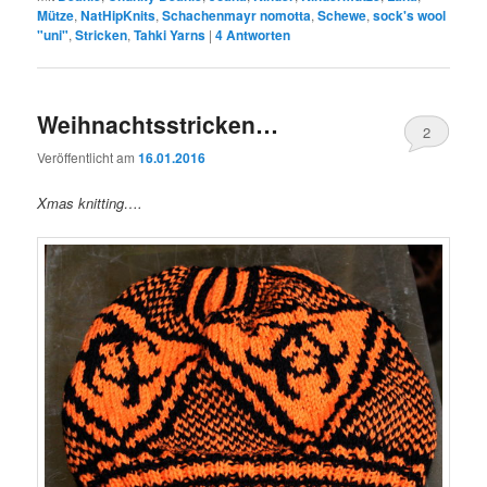
Mütze
,
NatHipKnits
,
Schachenmayr nomotta
,
Schewe
,
sock's wool
"uni"
,
Stricken
,
Tahki Yarns
|
4
Antworten
Weihnachtsstricken…
2
Veröffentlicht am
16.01.2016
Xmas knitting….