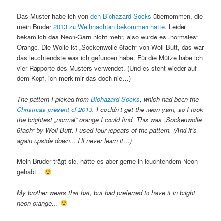
Das Muster habe ich von
den Biohazard Socks
übernommen, die
mein Bruder
2013 zu Weihnachten bekommen hatte
. Leider
bekam ich das Neon-Garn nicht mehr, also wurde es „normales“
Orange. Die Wolle ist „Sockenwolle 6fach“ von Woll Butt, das war
das leuchtendste was ich gefunden habe. Für die Mütze habe ich
vier Rapporte des Musters verwendet. (Und es steht wieder auf
dem Kopf, ich merk mir das doch nie…)
The pattern I picked from
Biohazard Socks
, which had been the
Christmas present of 2013
. I couldn’t get the neon yarn, so I took
the brightest „normal“ orange I could find. This was „Sockenwolle
6fach“ by Woll Butt. I used four repeats of the pattern. (And it’s
again upside down… I’ll never learn it…)
Mein Bruder trägt sie, hätte es aber gerne in leuchtendem Neon
gehabt…
My brother wears that hat, but had preferred to have it in bright
neon orange…