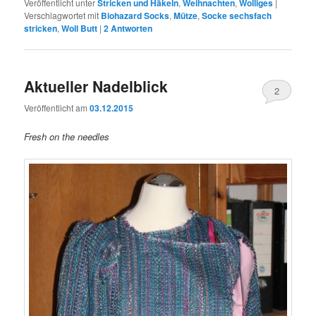
Veröffentlicht unter
Stricken und Häkeln
,
Weihnachten
,
Wolliges
|
Verschlagwortet mit
Biohazard Socks
,
Mütze
,
Socke sechsfach
stricken
,
Woll Butt
|
2
Antworten
Aktueller Nadelblick
2
Veröffentlicht am
03.12.2015
Fresh on the needles