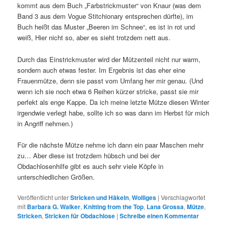
kommt aus dem Buch „Farbstrickmuster“ von Knaur (was dem
Band 3 aus dem Vogue Stitchionary entsprechen dürfte), im
Buch heißt das Muster „Beeren im Schnee“, es ist in rot und
weiß, Hier nicht so, aber es sieht trotzdem nett aus.
Durch das Einstrickmuster wird der Mützenteil nicht nur warm,
sondern auch etwas fester. Im Ergebnis ist das eher eine
Frauenmütze, denn sie passt vom Umfang her mir genau. (Und
wenn ich sie noch etwa 6 Reihen kürzer stricke, passt sie mir
perfekt als enge Kappe. Da ich meine letzte Mütze diesen Winter
irgendwie verlegt habe, sollte ich so was dann im Herbst für mich
in Angriff nehmen.)
Für die nächste Mütze nehme ich dann ein paar Maschen mehr
zu… Aber diese ist trotzdem hübsch und bei der
Obdachlosenhilfe gibt es auch sehr viele Köpfe in
unterschiedlichen Größen.
Veröffentlicht unter
Stricken und Häkeln
,
Wolliges
|
Verschlagwortet
mit
Barbara G. Walker
,
Knitting from the Top
,
Lana Grossa
,
Mütze
,
Stricken
,
Stricken für Obdachlose
|
Schreibe einen Kommentar