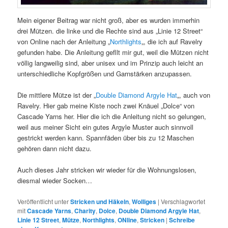
Mein eigener Beitrag war nicht groß, aber es wurden immerhin
drei Mützen. die linke und die Rechte sind aus „Linie 12 Street“
von Online nach der Anleitung „
Northlights
„, die ich auf Ravelry
gefunden habe. Die Anleitung gefllt mir gut, weil die Mützen nicht
völlig langweilig sind, aber unisex und im Prinzip auch leicht an
unterschiedliche Kopfgrößen und Garnstärken anzupassen.
Die mittlere Mütze ist der „
Double Diamond Argyle Hat
„, auch von
Ravelry. Hier gab meine Kiste noch zwei Knäuel „Dolce“ von
Cascade Yarns her. Hier die ich die Anleitung nicht so gelungen,
weil aus meiner Sicht ein gutes Argyle Muster auch sinnvoll
gestrickt werden kann. Spannfäden über bis zu 12 Maschen
gehören dann nicht dazu.
Auch dieses Jahr stricken wir wieder für die Wohnungslosen,
diesmal wieder Socken…
Veröffentlicht unter
Stricken und Häkeln
,
Wolliges
|
Verschlagwortet
mit
Cascade Yarns
,
Charity
,
Dolce
,
Double Diamond Argyle Hat
,
Linie 12 Street
,
Mütze
,
Northlights
,
ONline
,
Stricken
|
Schreibe