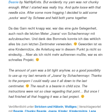
Beanie
by NatHipKnits. But evidently my yarn was not chunky
enough. What I started was really tiny. And quite loose with that
needle size. After some more frogging I decided to add some
„socks‘ wool“ by Schewe and held both yarns together.
Da das Garn recht knapp war, war das eine gute Gelegenheit,
auch noch die letzten Meter „Joana“ von Schachenmayr mit
aufzubrauchen. Und dank des Bommels konnte ich das wirklich
alles bis zum letzten Zentimeter verwenden.
Geworden ist es
eine Kindermütze, die Anleitung war in diesem Punkt ja nicht so
eindeutig… Aber als ich nicht mehr auftrennen mußte, war es ein
schnelles Projekt.
The amount of yarn was a bit tight anyhow, so a good possiblity
to use up my last remants of „Joana“ by Schachenmayr. Thanks
to the pompom I could really use it all down to the last
centimeter.
The result is a beanie in child size. The
instructions were not so clear regarding that point… But once I
had finished all that frogging it was a fast project.
Veröffentlicht unter
Stricken und Häkeln
,
Wolliges
|
Verschlagwortet
mit
Beanie
,
Chunky Beanie
,
Joana
,
Kinder
,
Kindermütze
,
Lana
,