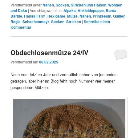
Veröffentlicht unter
Nähen
,
Socken
,
Stricken und Häkeln
,
Wohnen
und Deko
|
Verschlagwortet mit
Alpaka
,
Ankleidepuppe
,
Burda
Barbie
,
Hansa Farm
,
Hexigame
,
Mütze
,
Nähen
,
Prinzessin
,
Quilten
,
Regia
,
Schachenmayr
,
Socken
,
Stricken
|
Schreibe einen
Kommentar
Obdachlosenmütze 24/IV
Veröffentlicht am
08.02.2025
Noch vom letzten Jahr und vermutlich schon von jemandem
getragen, aber hier im Blog fehlt noch Nummer vier meiner
gespendeten Mützen.