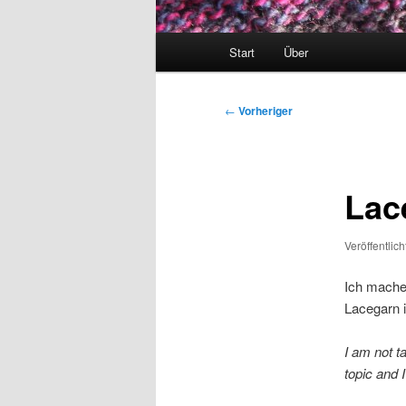
Hauptmenü
Start
Über
Beitragsnavigation
←
Vorheriger
Lac
Veröffentlic
Ich mache 
Lacegarn 
I am not ta
topic and 