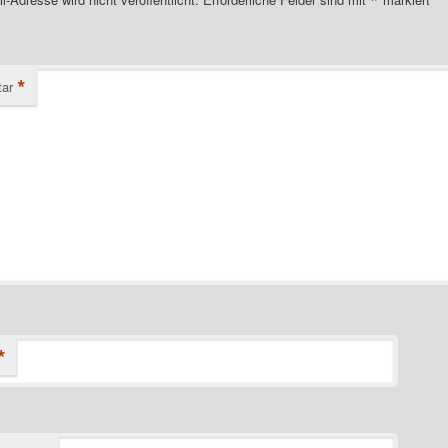
*
*
ar
*