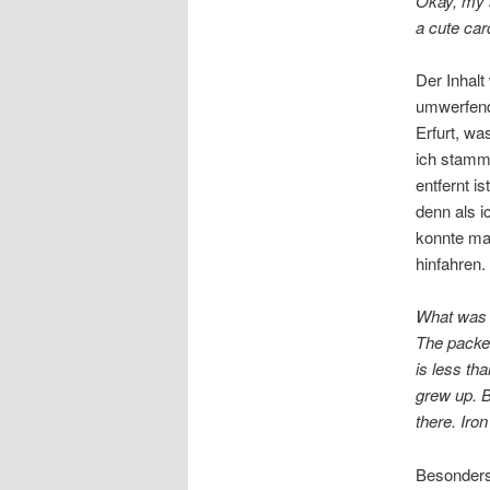
Okay, my 
a cute car
Der Inhalt
umwerfend
Erfurt, wa
ich stamm
entfernt i
denn als i
konnte man
hinfahren
What was i
The packe
is less th
grew up. B
there. Iro
Besonders 