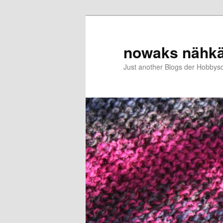
Zum
primären
Inhalt
nowaks nähk
springen
Just another Blogs der Hobbys