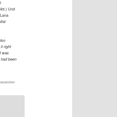
l
ibt.) Und
 Lana
Mal
also
t right
I was
I had been
esezeichen