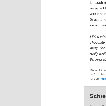
ich auch n
angepackt
wirklich 
Grossa. I
sehen, wa
I think wh
chocolate 
away, bec
really thr
thinking a
Dieser Eint
veröffentlich
für den
Perm
Schre
Deine E-Mai