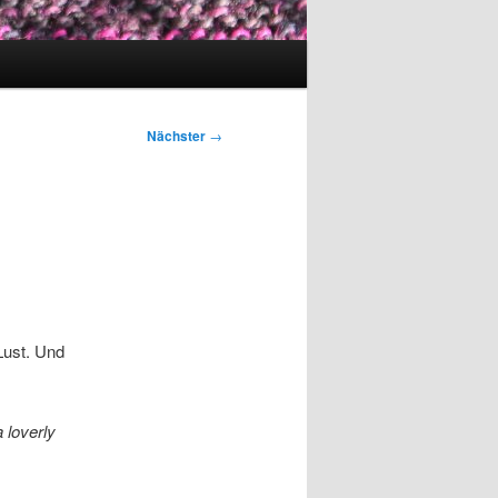
Nächster
→
Lust. Und
a loverly