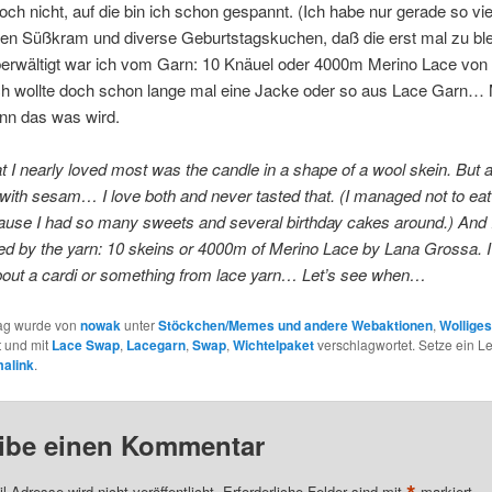
och nicht, auf die bin ich schon gespannt. (Ich habe nur gerade so vie
en Süßkram und diverse Geburtstagskuchen, daß die erst mal zu ble
überwältigt war ich vom Garn: 10 Knäuel oder 4000m Merino Lace von
ch wollte doch schon lange mal eine Jacke oder so aus Lace Garn… 
nn das was wird.
at I nearly loved most was the candle in a shape of a wool skein. But 
with sesam… I love both and never tasted that. (I managed not to eat i
ause I had so many sweets and several birthday cakes around.) And 
illed by the yarn: 10 skeins or 4000m of Merino Lace by Lana Grossa. 
bout a cardi or something from lace yarn… Let’s see when…
rag wurde von
nowak
unter
Stöckchen/Memes und andere Webaktionen
,
Wolliges
t und mit
Lace Swap
,
Lacegarn
,
Swap
,
Wichtelpaket
verschlagwortet. Setze ein L
alink
.
ibe einen Kommentar
l-Adresse wird nicht veröffentlicht.
Erforderliche Felder sind mit
markiert