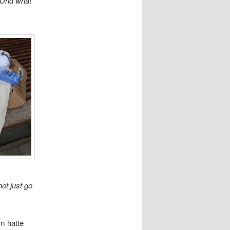
 Und what
ot just go
m hatte