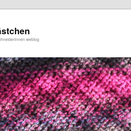
ästchen
chneiderinnen weblog