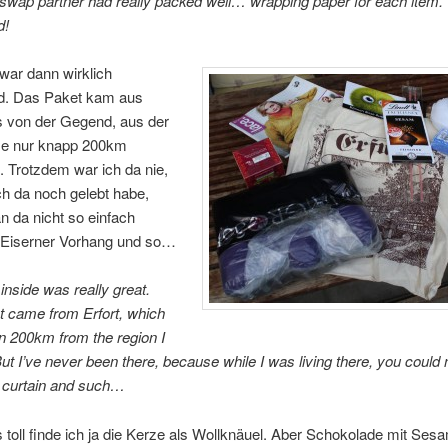
swap partner had really packed well… wrapping paper for each item.
d!
 war dann wirklich
. Das Paket kam aus
s von der Gegend, aus der
e nur knapp 200km
st. Trotzdem war ich da nie,
ch da noch gelebt habe,
 da nicht so einfach
. Eiserner Vorhang und so…
nside was really great.
t came from Erfort, which
an 200km from the region I
ut I’ve never been there, because while I was living there, you could n
n curtain and such…
toll finde ich ja die Kerze als Wollknäuel. Aber Schokolade mit Sesa