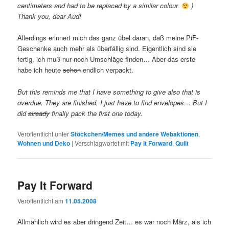
centimeters and had to be replaced by a similar colour.
)
Thank you, dear Aud!
Allerdings erinnert mich das ganz übel daran, daß meine PiF-
Geschenke auch mehr als überfällig sind. Eigentlich sind sie
fertig, ich muß nur noch Umschläge finden… Aber das erste
habe ich heute
schon
endlich verpackt.
But this reminds me that I have something to give also that is
overdue. They are finished, I just have to find envelopes… But I
did
already
finally pack the first one today.
Veröffentlicht unter
Stöckchen/Memes und andere Webaktionen
,
Wohnen und Deko
|
Verschlagwortet mit
Pay It Forward
,
Quilt
Pay It Forward
Veröffentlicht am
11.05.2008
Allmählich wird es aber dringend Zeit… es war noch März, als ich