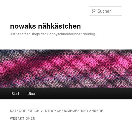
Zum
Zum
primären
sekundären
Such
Inhalt
Inhalt
springen
springen
nowaks nähkästchen
Just another Blogs der Hobbyschneiderinnen weblog
Hauptmenü
Start
Über
KATEGORIEARCHIV:
STÖCKCHEN/MEMES UND ANDERE
WEBAKTIONEN