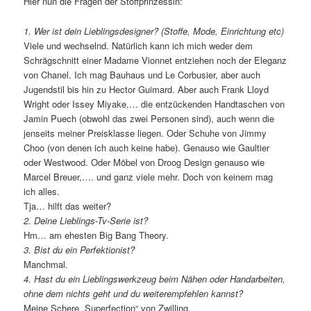
Hier nun die Fragen der Stoffprinzessin:
1. Wer ist dein Lieblingsdesigner? (Stoffe, Mode, Einrichtung etc)
Viele und wechselnd. Natürlich kann ich mich weder dem
Schrägschnitt einer Madame Vionnet entziehen noch der Eleganz
von Chanel. Ich mag Bauhaus und Le Corbusier, aber auch
Jugendstil bis hin zu Hector Guimard. Aber auch Frank Lloyd
Wright oder Issey Miyake,… die entzückenden Handtaschen von
Jamin Puech (obwohl das zwei Personen sind), auch wenn die
jenseits meiner Preisklasse liegen. Oder Schuhe von Jimmy
Choo (von denen ich auch keine habe). Genauso wie Gaultier
oder Westwood. Oder Möbel von Droog Design genauso wie
Marcel Breuer,…. und ganz viele mehr. Doch von keinem mag
ich alles.
Tja… hilft das weiter?
2. Deine Lieblings-Tv-Serie ist?
Hm… am ehesten Big Bang Theory.
3. Bist du ein Perfektionist?
Manchmal.
4. Hast du ein Lieblingswerkzeug beim Nähen oder Handarbeiten,
ohne dem nichts geht und du weiterempfehlen kannst?
Meine Schere „Superfection“ von Zwilling.