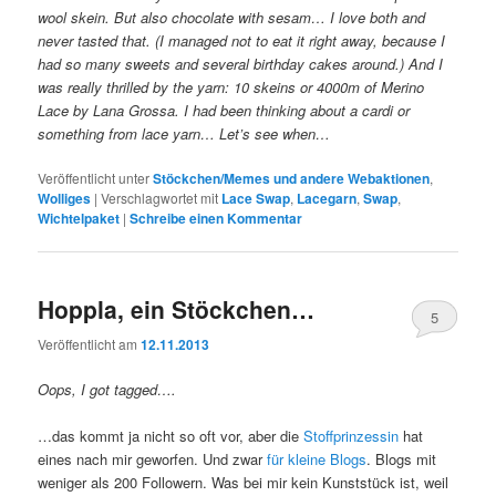
wool skein. But also chocolate with sesam… I love both and
never tasted that. (I managed not to eat it right away, because I
had so many sweets and several birthday cakes around.) And I
was really thrilled by the yarn: 10 skeins or 4000m of Merino
Lace by Lana Grossa. I had been thinking about a cardi or
something from lace yarn… Let’s see when…
Veröffentlicht unter
Stöckchen/Memes und andere Webaktionen
,
Wolliges
|
Verschlagwortet mit
Lace Swap
,
Lacegarn
,
Swap
,
Wichtelpaket
|
Schreibe einen Kommentar
Hoppla, ein Stöckchen…
5
Veröffentlicht am
12.11.2013
Oops, I got tagged….
…das kommt ja nicht so oft vor, aber die
Stoffprinzessin
hat
eines nach mir geworfen. Und zwar
für kleine Blogs
. Blogs mit
weniger als 200 Followern. Was bei mir kein Kunststück ist, weil