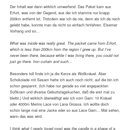
Der Inhalt war dann wirklich umwerfend. Das Paket kam aus
Erfurt, was von der Gegend, aus der ich stamme nur knapp
200km entfernt ist. Trotzdem war ich da nie, denn als ich da noch
gelebt habe, konnte man da nicht so einfach hinfahren. Eiserner
Vorhang und so…
What was inside was really great. The packet came from Erfort,
which is less than 200km from the region I grew up. But I’ve
never been there, because while I was living there, you could not
just go there. Iron curtain and such…
Besonders toll finde ich ja die Kerze als Wollknäuel. Aber
Schokolade mit Sesam hatte ich auch noch nicht, auf die bin ich
schon gespannt. (Ich habe nur gerade so viel angepackten
Süßkram und diverse Geburtstagskuchen, daß die erst mal zu
bleibt.) Und wirklich überwältigt war ich vom Garn: 10 Knäuel
oder 4000m Merino Lace von Lana Grossa. Ich wollte doch
schon lange mal eine Jacke oder so aus Lace Garn… Mal sehen,
wann das was wird.
I think what I nearly loved most was the candle in a shape of a