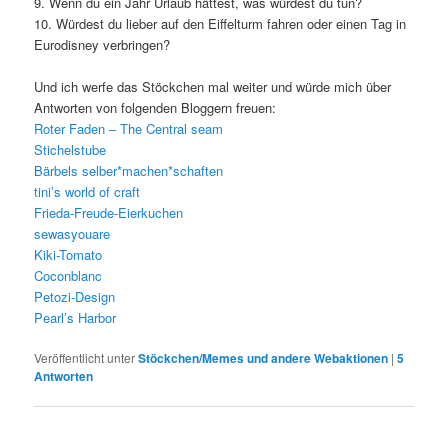
9. Wenn du ein Jahr Urlaub hättest, was würdest du tun?
10. Würdest du lieber auf den Eiffelturm fahren oder einen Tag in
Eurodisney verbringen?
Und ich werfe das Stöckchen mal weiter und würde mich über
Antworten von folgenden Bloggern freuen:
Roter Faden – The Central seam
Stichelstube
Bärbels selber*machen*schaften
tini’s world of craft
Frieda-Freude-Eierkuchen
sewasyouare
Kiki-Tomato
Coconblanc
Petozi-Design
Pearl’s Harbor
Veröffentlicht unter
Stöckchen/Memes und andere Webaktionen
|
5
Antworten