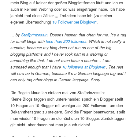
mein Blog auf keiner der großen Blogplattfomen läuft und ich es
auch in keinem Webring oder so was eingetragen habe. Ich habe
ja nicht mal einen Zähler.,,, Trotzdem habe ich (zu meiner
eigenen Überraschung)
18 Follower bei Bloglovin‘
.
… by
Stoffprinzessin
. Doesn’t happen that often for me. It’s a tag
for small blogs with
less than 200 followers
. Which is not really a
surprise, because my blog does not run on one of the big
blogging platforms and I never took part in a webring or
something like that. I do not even have a counter… I am
surprised enough that I have
18 followers at Bloglovin‘
. The rest
will now be in German, because it’s a German language tag and I
can only tag other blogs in Gernan language. Sorry…
Die Regeln klaue ich einfach mal von Stoffprinzessin:
Kleine Blogs taggen sich untereinander, sprich ein Blogger stellt
10 Fragen an 10 Blogger mit weniger als 200 Followern, um den
Bekanntheitsgrad zu steigern. Sind die Fragen beantwortet, stellt
man wieder 10 Fragen an die nächsten 10 Blogger. Zurücktaggen
gilt nicht, aber davon hat man ja auch nichts!