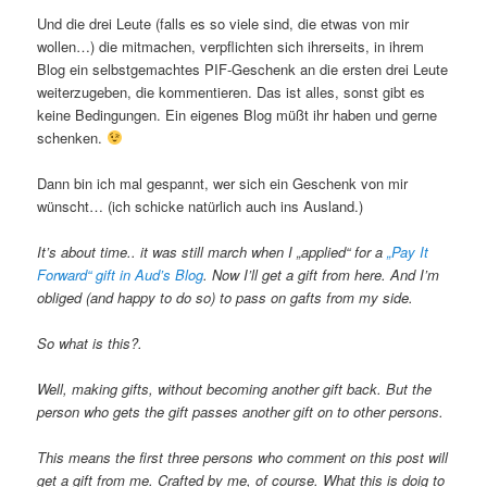
Und die drei Leute (falls es so viele sind, die etwas von mir
wollen…) die mitmachen, verpflichten sich ihrerseits, in ihrem
Blog ein selbstgemachtes PIF-Geschenk an die ersten drei Leute
weiterzugeben, die kommentieren. Das ist alles, sonst gibt es
keine Bedingungen. Ein eigenes Blog müßt ihr haben und gerne
schenken.
Dann bin ich mal gespannt, wer sich ein Geschenk von mir
wünscht… (ich schicke natürlich auch ins Ausland.)
It’s about time.. it was still march when I „applied“ for a
„Pay It
Forward“ gift in Aud’s Blog
. Now I’ll get a gift from here. And I’m
obliged (and happy to do so) to pass on gafts from my side.
So what is this?
.
Well, making gifts, without becoming another gift back. But the
person who gets the gift passes another gift on to other persons.
This means the first three persons who comment on this post will
get a gift from me. Crafted by me, of course. What this is doig to