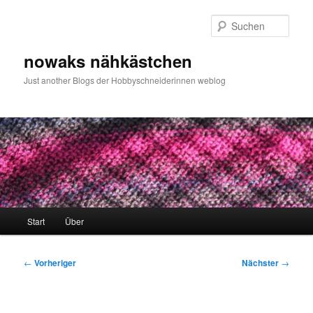
Zum
primären
Such
Inhalt
springen
nowaks nähkästchen
Just another Blogs der Hobbyschneiderinnen weblog
Hauptmenü
Start
Über
Beitragsnavigation
←
Vorheriger
Nächster
→