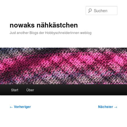
Zum
primären
Such
Inhalt
springen
nowaks nähkästchen
Just another Blogs der Hobbyschneiderinnen weblog
Hauptmenü
Start
Über
Beitragsnavigation
←
Vorheriger
Nächster
→