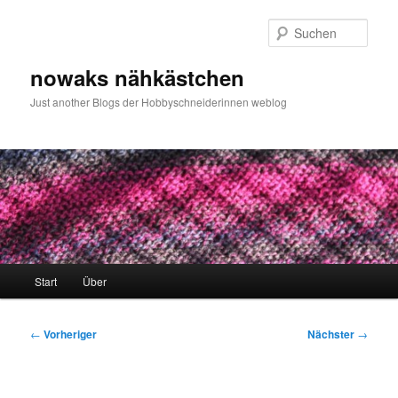
Zum
primären
Such
Inhalt
springen
nowaks nähkästchen
Just another Blogs der Hobbyschneiderinnen weblog
Hauptmenü
Start
Über
Beitragsnavigation
←
Vorheriger
Nächster
→