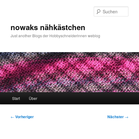
Zum
primären
Such
Inhalt
springen
nowaks nähkästchen
Just another Blogs der Hobbyschneiderinnen weblog
Hauptmenü
Start
Über
Beitragsnavigation
←
Vorheriger
Nächster
→