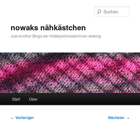
Zum
primären
Such
Inhalt
springen
nowaks nähkästchen
Just another Blogs der Hobbyschneiderinnen weblog
Hauptmenü
Start
Über
Beitragsnavigation
←
Vorheriger
Nächster
→