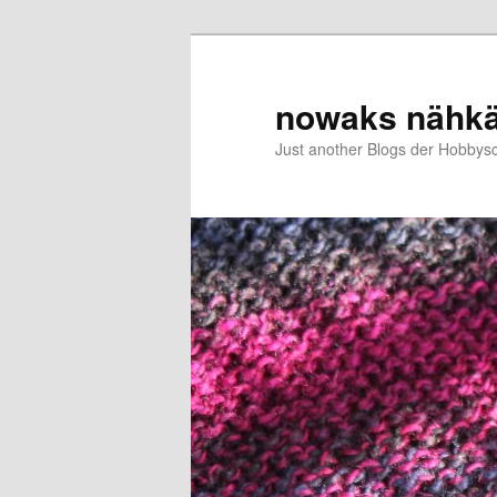
Zum
primären
Inhalt
nowaks nähk
springen
Just another Blogs der Hobbys