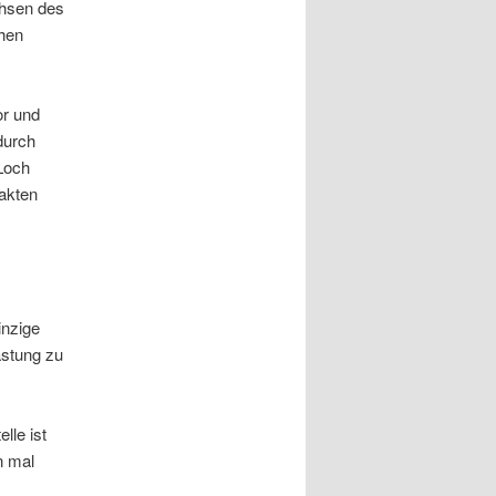
chsen des
hen
or und
durch
 Loch
takten
inzige
astung zu
lle ist
n mal