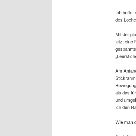
Ich hoffe,
des Loches
Mit der gl
jetzt eine
gespannte
„Leerstich
Am Anfang
Stickrahme
Bewegung „
als das fü
und umgek
ich den R
Wie man d