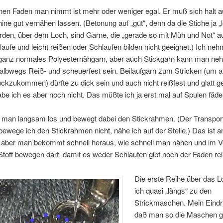
nen Faden man nimmt ist mehr oder weniger egal. Er muß sich halt a
e gut vernähen lassen. (Betonung auf „gut“, denn da die Stiche ja „l
den, über dem Loch, sind Garne, die „gerade so mit Müh und Not“ au
aufe und leicht reißen oder Schlaufen bilden nicht geeignet.) Ich ne
ganz normales Polyesternähgarn, aber auch Stickgarn kann man ne
lbwegs Reiß- und scheuerfest sein. Beilaufgarn zum Stricken (um au
ckzukommen) dürfte zu dick sein und auch nicht reißfest und glatt g
abe ich es aber noch nicht. Das müßte ich ja erst mal auf Spulen fäd
 man langsam los und bewegt dabei den Stickrahmen. (Der Transporte
bewege ich den Stickrahmen nicht, nähe ich auf der Stelle.) Das ist 
, aber man bekommt schnell heraus, wie schnell man nähen und im Ve
toff bewegen darf, damit es weder Schlaufen gibt noch der Faden rei
Die erste Reihe über das 
ich quasi „längs“ zu den
Strickmaschen. Mein Eindru
daß man so die Maschen gl