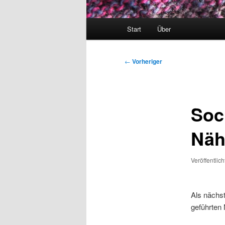
Hauptmenü
Start
Über
Beitragsnavigation
←
Vorheriger
Soc
Näh
Veröffentlic
Als nächs
geführten