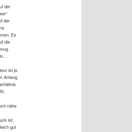
uf der
eer“
f der
hme
hmen. Es
f die
enug.
eln…
ur ist ja
am Anfang
rhältnis
ßt.
Loch nähe
ck ist,
eich gut