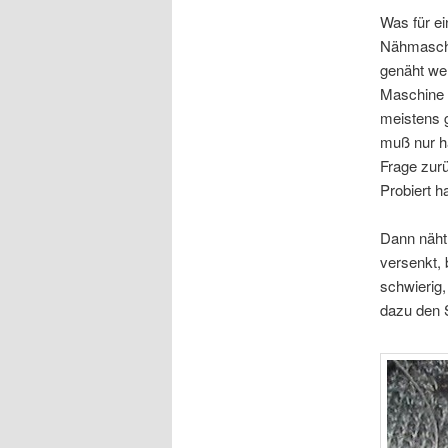
Was für ei
Nähmaschin
genäht wer
Maschine l
meistens 
muß nur ha
Frage zurü
Probiert h
Dann näht
versenkt, 
schwierig
dazu den S