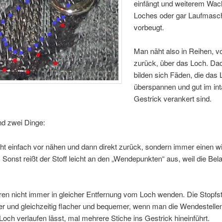
einfängt und weiterem Wa
Loches oder gar Laufmasc
vorbeugt.
Man näht also in Reihen, v
zurück, über das Loch. Da
bilden sich Fäden, die das
überspannen und gut im in
Gestrick verankert sind.
nd zwei Dinge:
ht einfach vor nähen und dann direkt zurück, sondern immer einen w
. Sonst reißt der Stoff leicht an den „Wendepunkten“ aus, weil die Bel
n nicht immer in gleicher Entfernung vom Loch wenden. Die Stopfste
ger und gleichzeitig flacher und bequemer, wenn man die Wendestelle
och verlaufen lässt, mal mehrere Stiche ins Gestrick hineinführt.