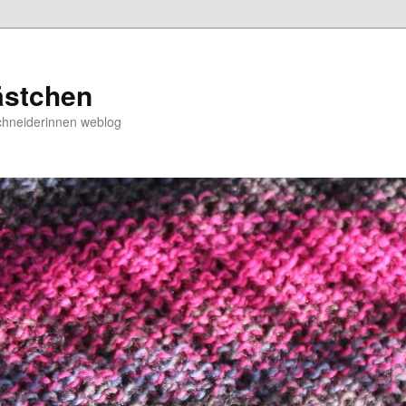
ästchen
chneiderinnen weblog