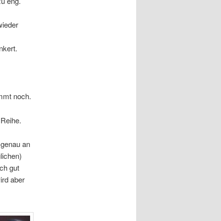
zu eng.
wieder
nkert.
ommt noch.
 Reihe.
l genau an
lichen)
ch gut
ird aber