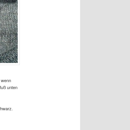
h wenn
fuß unten
chwarz.