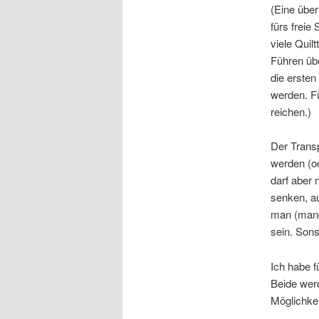
(Eine übe
fürs freie
viele Quil
Führen üb
die erste
werden. Fü
reichen.)
Der Trans
werden (o
darf aber 
senken, a
man (mang
sein. Sons
Ich habe f
Beide werd
Möglichke