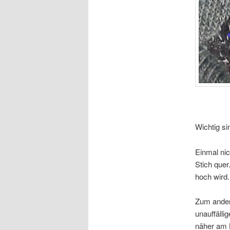
Wichtig si
Einmal nic
Stich quer
hoch wird.
Zum andere
unauffälli
näher am L