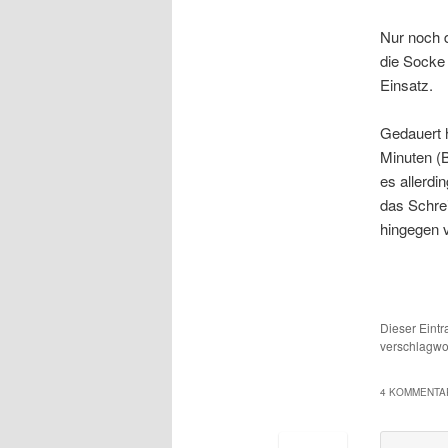
Nur noch 
die Socke 
Einsatz.
Gedauert 
Minuten (
es allerdi
das Schre
hingegen v
Dieser Eint
verschlagwor
4 KOMMENTAR