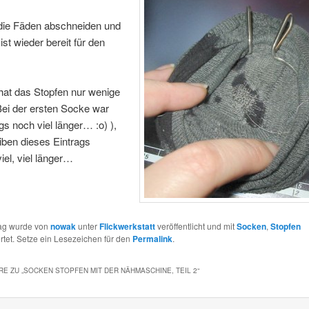
die Fäden abschneiden und
ist wieder bereit für den
hat das Stopfen nur wenige
Bei der ersten Socke war
ngs noch viel länger… :o) ),
iben dieses Eintrags
iel, viel länger…
rag wurde von
nowak
unter
Flickwerkstatt
veröffentlicht und mit
Socken
,
Stopfen
tet. Setze ein Lesezeichen für den
Permalink
.
E ZU „
SOCKEN STOPFEN MIT DER NÄHMASCHINE, TEIL 2
“