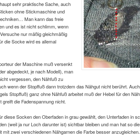
rhaupt sehr praktische Sache, auch
 Sticken ohne Stickmaschine und
ttechniken… Man kann das freie
en und es ist nicht schlimm, wenn
n Versuche nur mäßig gleichmäßig
r die Socke wird es allemal
porteur der Maschine muß versenkt
der abgedeckt, je nach Modell), man
nicht vergessen, den Nähfuß zu
uch wenn der Stopffuß dann trotzdem das Nähgut nicht berührt. Auc
els Stopffuß) ganz ohne Nähfuß arbeitet muß der Hebel für den Näh
t greift die Fadenspannung nicht.
ür diese Socken den Oberfaden in grau gewählt, den Unterfaden in s
en (weil ja nur Loch darunter ist) sichtbar bleiben und man hat so die
it mit zwei verschiedenen Nähgarnen die Farbe besser anzugleichen.