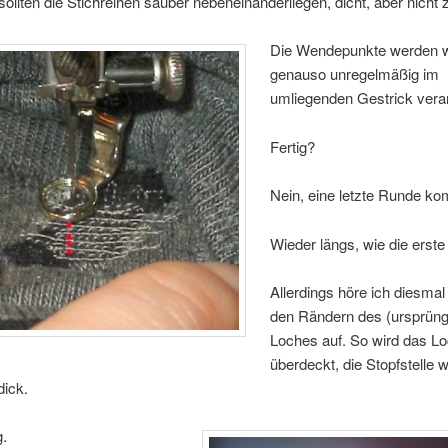
sollten die Stichreihen sauber nebeneinanderliegen, dicht, aber nicht 
Die Wendepunkte werden 
genauso unregelmäßig im
umliegenden Gestrick vera
Fertig?
Nein, eine letzte Runde k
Wieder längs, wie die erste
Allerdings höre ich diesma
den Rändern des (ursprüng
Loches auf. So wird das Lo
überdeckt, die Stopfstelle w
dick.
g.