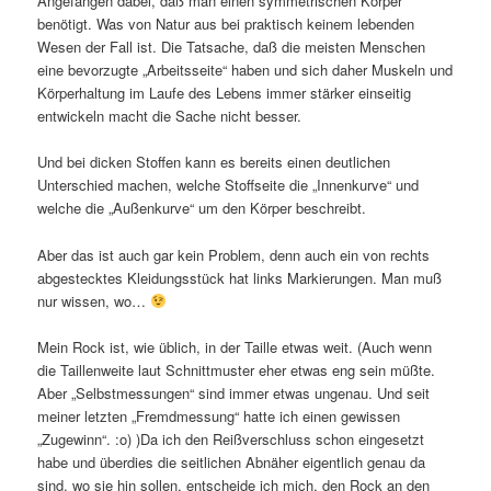
Angefangen dabei, daß man einen symmetrischen Körper
benötigt. Was von Natur aus bei praktisch keinem lebenden
Wesen der Fall ist. Die Tatsache, daß die meisten Menschen
eine bevorzugte „Arbeitsseite“ haben und sich daher Muskeln und
Körperhaltung im Laufe des Lebens immer stärker einseitig
entwickeln macht die Sache nicht besser.
Und bei dicken Stoffen kann es bereits einen deutlichen
Unterschied machen, welche Stoffseite die „Innenkurve“ und
welche die „Außenkurve“ um den Körper beschreibt.
Aber das ist auch gar kein Problem, denn auch ein von rechts
abgestecktes Kleidungsstück hat links Markierungen. Man muß
nur wissen, wo…
Mein Rock ist, wie üblich, in der Taille etwas weit. (Auch wenn
die Taillenweite laut Schnittmuster eher etwas eng sein müßte.
Aber „Selbstmessungen“ sind immer etwas ungenau. Und seit
meiner letzten „Fremdmessung“ hatte ich einen gewissen
„Zugewinn“. :o) )Da ich den Reißverschluss schon eingesetzt
habe und überdies die seitlichen Abnäher eigentlich genau da
sind, wo sie hin sollen, entscheide ich mich, den Rock an den