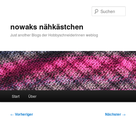
Zum
primären
Such
Inhalt
springen
nowaks nähkästchen
Just another Blogs der Hobbyschneiderinnen weblog
Hauptmenü
Start
Über
Beitragsnavigation
←
Vorheriger
Nächster
→