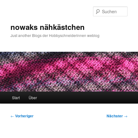
Zum
primären
Such
Inhalt
springen
nowaks nähkästchen
Just another Blogs der Hobbyschneiderinnen weblog
Hauptmenü
Start
Über
Beitragsnavigation
←
Vorheriger
Nächster
→