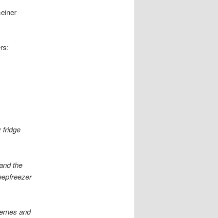
einer
rs:
 fridge
 and the
deepfreezer
ternes and