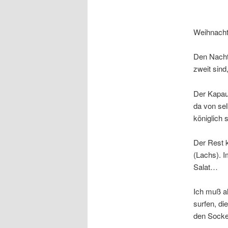
Weihnachte
Den Nacht
zweit sind,
Der Kapau
da von se
königlich 
Der Rest 
(Lachs). 
Salat…
Ich muß al
surfen, d
den Socke