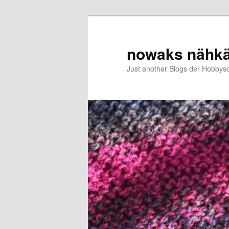
Zum
primären
Inhalt
nowaks nähk
springen
Just another Blogs der Hobbys