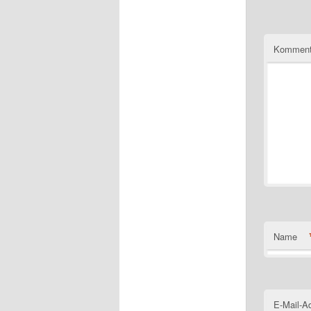
Komment
Name
E-Mail-A