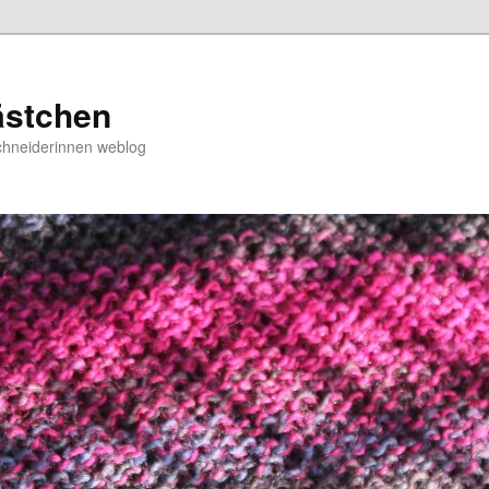
ästchen
chneiderinnen weblog