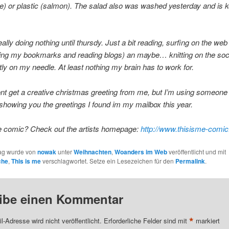
 or plastic (salmon). The salad also was washed yesterday and is ke
really doing nothing until thursdy. Just a bit reading, surfing on the web
sing my bookmarks and reading blogs) an maybe… knitting on the soc
tly on my needle. At least nothing my brain has to work for.
t get a creative christmas greeting from me, but I’m using someone
, showing you the greetings I found im my mailbox this year.
 comic? Check out the artists homepage:
http://www.thisisme-comi
rag wurde von
nowak
unter
Weihnachten
,
Woanders im Web
veröffentlicht und mit
che
,
This is me
verschlagwortet. Setze ein Lesezeichen für den
Permalink
.
ibe einen Kommentar
*
l-Adresse wird nicht veröffentlicht.
Erforderliche Felder sind mit
markiert