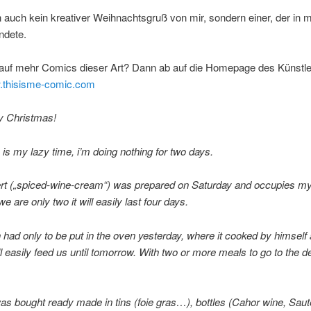
uch kein kreativer Weihnachtsgruß von mir, sondern einer, der in m
ndete.
 auf mehr Comics dieser Art? Dann ab auf die Homepage des Künstle
w.thisisme-comic.com
y Christmas!
is my lazy time, i’m doing nothing for two days.
rt („spiced-wine-cream“) was prepared on Saturday and occupies my
e are only two it will easily last four days.
had only to be put in the oven yesterday, where it cooked by himself
ill easily feed us until tomorrow. With two or more meals to go to the 
as bought ready made in tins (foie gras…), bottles (Cahor wine, Sau