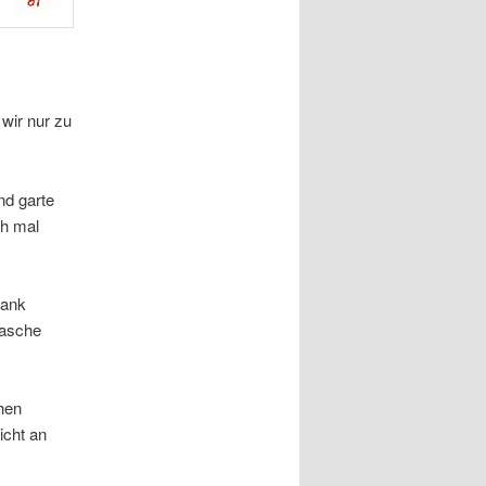
wir nur zu
nd garte
ch mal
rank
wasche
hen
icht an