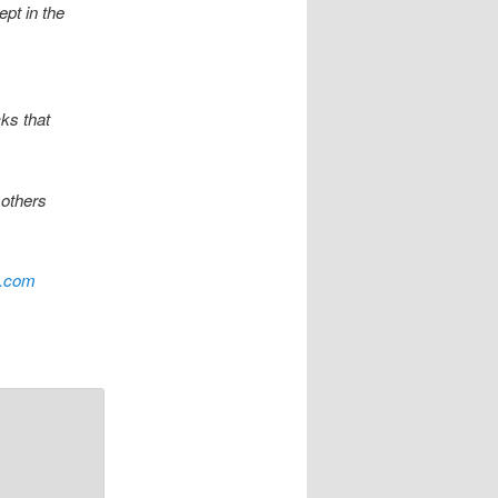
pt in the
ks that
 others
c.com