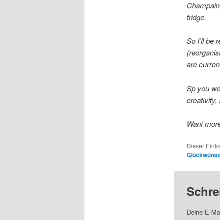
Champaine)
fridge.
So I’ll be 
(reorgani
are curren
Sp you won
creativity
Want more
Dieser Eint
Glückwüns
Schre
Deine E-Mai