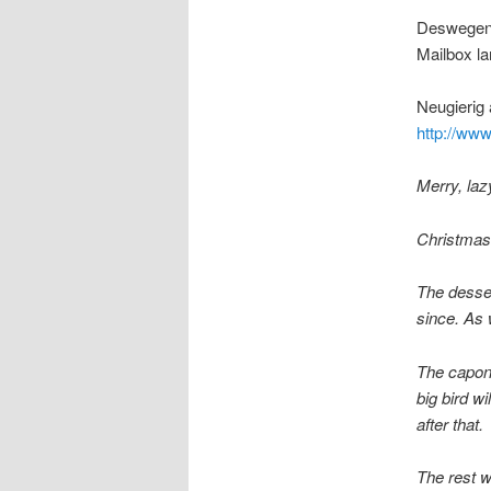
Deswegen a
Mailbox la
Neugierig
http://ww
Merry, laz
Christmas 
The desse
since. As w
The capon 
big bird w
after that.
The rest w