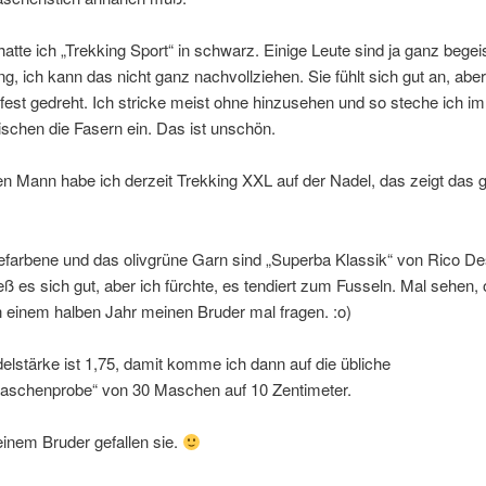
hatte ich „Trekking Sport“ in schwarz. Einige Leute sind ja ganz begei
ng, ich kann das nicht ganz nachvollziehen. Sie fühlt sich gut an, aber 
 fest gedreht. Ich stricke meist ohne hinzusehen und so steche ich i
schen die Fasern ein. Das ist unschön.
n Mann habe ich derzeit Trekking XXL auf der Nadel, das zeigt das g
farbene und das olivgrüne Garn sind „Superba Klassik“ von Rico De
ieß es sich gut, aber ich fürchte, es tendiert zum Fusseln. Mal sehen, ob
n einem halben Jahr meinen Bruder mal fragen. :o)
lstärke ist 1,75, damit komme ich dann auf die übliche
schenprobe“ von 30 Maschen auf 10 Zentimeter.
inem Bruder gefallen sie.