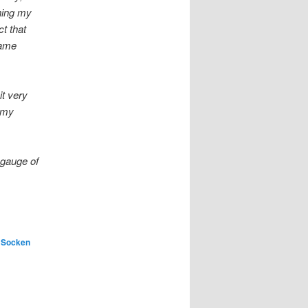
ching my
ct that
same
t very
k my
 gauge of
,
Socken