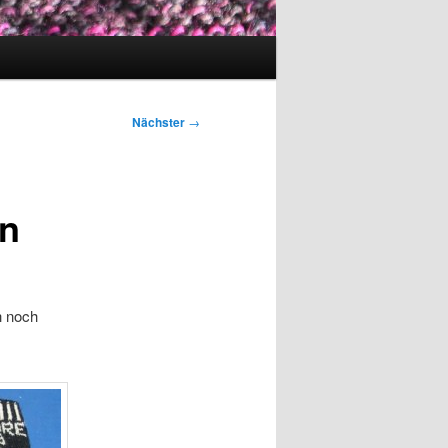
Nächster
→
en
h noch