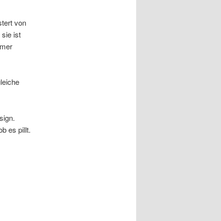
stert von
sie ist
mmer
leiche
sign.
 es pillt.