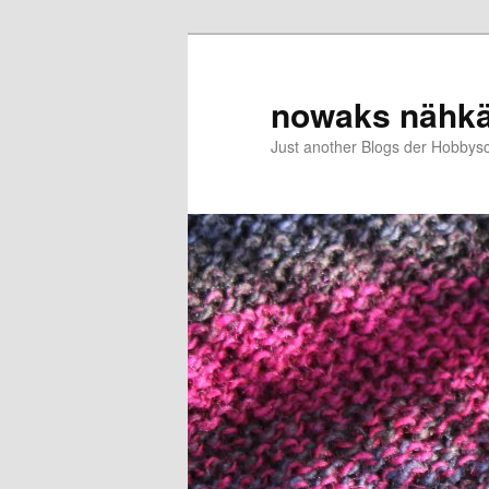
Zum
primären
Inhalt
nowaks nähk
springen
Just another Blogs der Hobbys