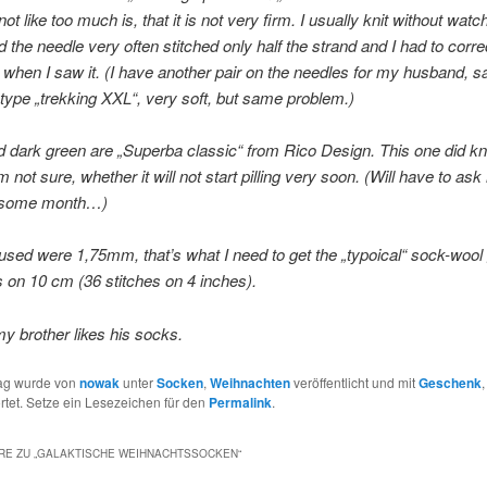
not like too much is, that it is not very firm. I usually knit without wat
d the needle very often stitched only half the strand and I had to corre
, when I saw it. (I have another pair on the needles for my husband, 
ype „trekking XXL“, very soft, but same problem.)
dark green are „Superba classic“ from Rico Design. This one did kni
’m not sure, whether it will not start pilling very soon. (Will have to as
n some month…)
used were 1,75mm, that’s what I need to get the „typoical“ sock-wool
s on 10 cm (36 stitches on 4 inches).
y brother likes his socks.
rag wurde von
nowak
unter
Socken
,
Weihnachten
veröffentlicht und mit
Geschenk
tet. Setze ein Lesezeichen für den
Permalink
.
E ZU „
GALAKTISCHE WEIHNACHTSSOCKEN
“