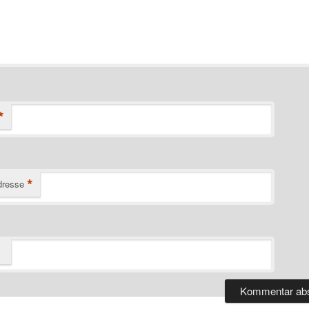
*
*
dresse