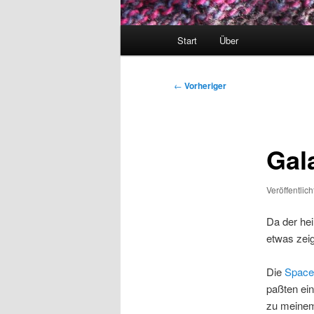
Hauptmenü
Start
Über
Beitragsnavigation
←
Vorheriger
Gal
Veröffentlic
Da der hei
etwas zeig
Die
Space
paßten ein
zu meinem