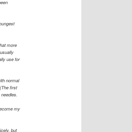
been
youngest
 that more
 usually
lly use for
with normal
(The first
k needles.
l become my
icely, but