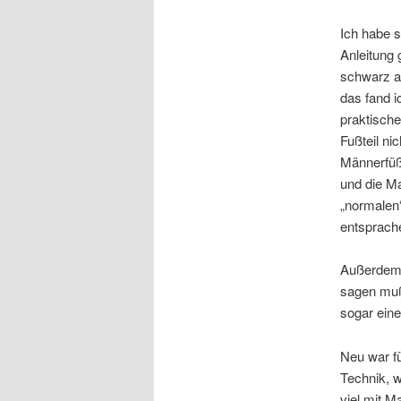
Ich habe s
Anleitung 
schwarz a
das fand i
praktische
Fußteil n
Männerfüße
und die M
„normalen
entsprach
Außerdem h
sagen muß 
sogar ein
Neu war fü
Technik, w
viel mit 