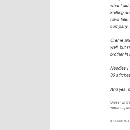
what I did 
knitting an
rows later
company, t
Creme and 
well, but I
brother i
Needles I 
30 stitche
And yes, m
Dieser Eint
verschlagwor
3 KOMMENTAR