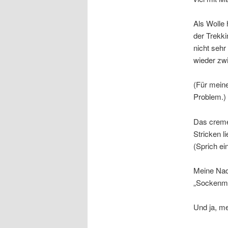
Als Wolle 
der Trekki
nicht sehr
wieder zwi
(Für meine
Problem.)
Das creme
Stricken l
(Sprich ei
Meine Nade
„Sockenma
Und ja, me