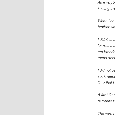
As everybo
knitting th
When I sa
brother wo
I didn’t ch
for mens s
are broade
mens soc
I did not 
sock needl
time that 
A first ti
favourite 
The yarn I