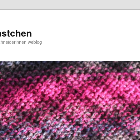
ästchen
chneiderinnen weblog