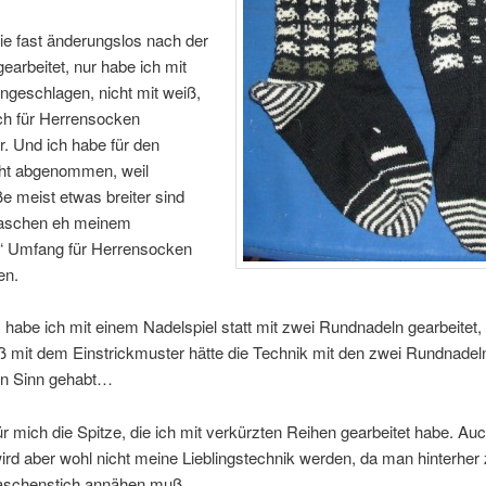
ie fast änderungslos nach der
gearbeitet, nur habe ich mit
ngeschlagen, nicht mit weiß,
ch für Herrensocken
r. Und ich habe für den
icht abgenommen, weil
 meist etwas breiter sind
aschen eh meinem
“ Umfang für Herrensocken
en.
abe ich mit einem Nadelspiel statt mit zwei Rundnadeln gearbeitet,
mit dem Einstrickmuster hätte die Technik mit den zwei Rundnadeln 
en Sinn gehabt…
r mich die Spitze, die ich mit verkürzten Reihen gearbeitet habe. Auc
ird aber wohl nicht meine Lieblingstechnik werden, da man hinterher 
Maschenstich annähen muß.