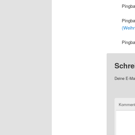
Pingb
Pingb
(Weihn
Pingb
Schre
Deine E-Mai
Komment