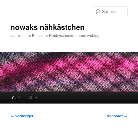
Zum
primären
Such
Inhalt
springen
nowaks nähkästchen
Just another Blogs der Hobbyschneiderinnen weblog
Hauptmenü
Start
Über
Beitragsnavigation
←
Vorheriger
Nächster
→