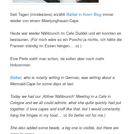
Seit Tagen (mindestens) erzählt
Bärbel in ihrem Blog
immer
wieder von einem Meerjungfrauen-Cape.
Heute war wieder Nähbrunch im Cafe Duddel und wir konnten es
bestaunen. (Für mich wäre so ein Poncho ja nichts, ich hätte die
Fransen ständig im Essen hängen… :o) )
Eine Perle sieht man schon, da sollen aber noch mehr
hinkommen.
Bärbel
, who is mostly writing in German, was writing about a
Mermaid-Cape for some days at last.
Today we had our „Kölner Nähbrunch“ Meeting in a Cafe in
Cologne and we all could admire, what she quite quickly had put
together. (I love capes and stuff like that, but I would constantly
hang the fringes in my food… :o) So better not for me.)
She also added some beads, a big one is visible, but there are
more to come.