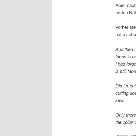
Aber, nac
ersten Näh
Vorher ste
hatte scho
And then 
fabric is 
I had forg
is still fa
Did I menti
cutting do
sew.
Only there
the collar
Dieser Eint