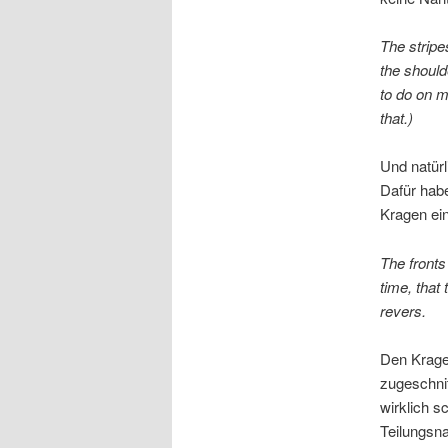
The stripe
the should
to do on m
that.)
Und natürl
Dafür habe
Kragen ei
The fronts
time, that
revers.
Den Krage
zugeschnit
wirklich s
Teilungsna