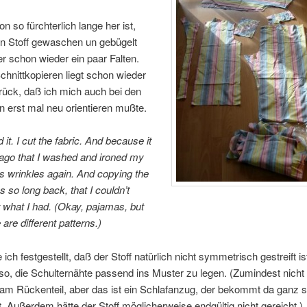
n so fürchterlich lange her ist,
en Stoff gewaschen un gebügelt
er schon wieder ein paar Falten.
hnittkopieren liegt schon wieder
rück, daß ich mich auch bei den
en erst mal neu orientieren mußte.
id it. I cut the fabric. And because it
 ago that I washed and ironed my
has wrinkles again. And copying the
s so long back, that I couldn’t
what I had. (Okay, pajamas, but
are different patterns.)
ich festgestellt, daß der Stoff natürlich nicht symmetrisch gestreift is
o, die Schulternähte passend ins Muster zu legen. (Zumindest nicht
 am Rückenteil, aber das ist ein Schlafanzug, der bekommt da ganz s
. Außerdem hätte der Stoff möglicherweise endgültig nicht gereicht.)