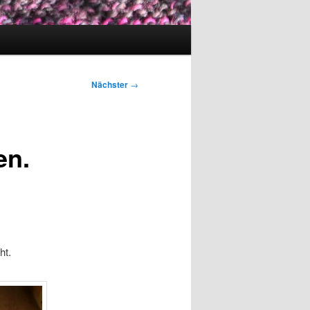
Nächster
→
en.
ht.