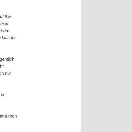
of the
 nice
There
 bias for
gentlich
hr
ch nur
 im
rumturnen