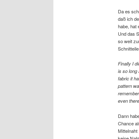
Da es scho
daß ich d
habe, hat 
Und das Sc
so weit zu
Schnitteil
Finally I d
is so long
fabric it 
pattern wa
remember 
even there 
Dann habe 
Chance als
Mittelnaht
keine Naht