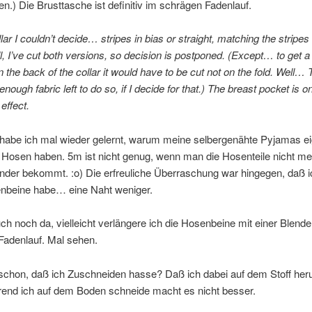
hen.) Die Brusttasche ist definitiv im schrägen Fadenlauf.
lar I couldn’t decide… stripes in bias or straight, matching the stripes 
, I’ve cut both versions, so decision is postponed. (Except… to get a
 the back of the collar it would have to be cut not on the fold. Well… 
nough fabric left to do so, if I decide for that.) The breast pocket is on
 effect.
habe ich mal wieder gelernt, warum meine selbergenähte Pyjamas ei
 Hosen haben. 5m ist nicht genug, wenn man die Hosenteile nicht me
nder bekommt. :o) Die erfreuliche Überraschung war hingegen, daß i
nbeine habe… eine Naht weniger.
auch noch da, vielleicht verlängere ich die Hosenbeine mit einer Blende
Fadenlauf. Mal sehen.
 schon, daß ich Zuschneiden hasse? Daß ich dabei auf dem Stoff he
end ich auf dem Boden schneide macht es nicht besser.