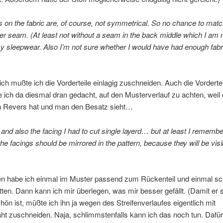
s on the fabric are, of course, not symmetrical. So no chance to mat
er seam. (At least not without a seam in the back middle which I am no
y sleepwear. Also I’m not sure whether I would have had enough fabri
ich mußte ich die Vorderteile einlagig zuschneiden. Auch die Vorderte
 ich da diesmal dran gedacht, auf den Musterverlauf zu achten, weil 
n Revers hat und man den Besatz sieht…
 and also the facing I had to cut single layerd… but at least I remembe
 the facings should be mirrored in the pattern, because they will be visi
n habe ich einmal im Muster passend zum Rückenteil und einmal sc
ten. Dann kann ich mir überlegen, was mir besser gefällt. (Damit er 
chön ist, müßte ich ihn ja wegen des Streifenverlaufes eigentlich mit
ht zuschneiden. Naja, schlimmstenfalls kann ich das noch tun. Dafür 