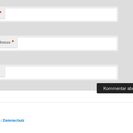
*
*
dresse
n
/
Datenschutz