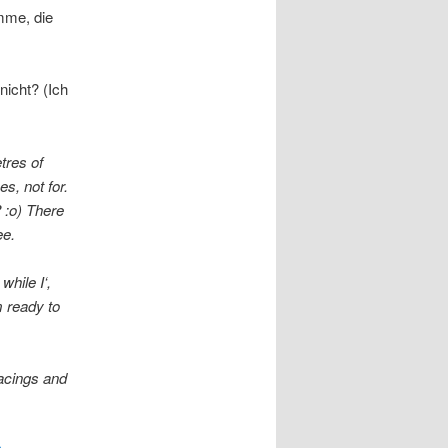
mme, die
nicht? (Ich
tres of
s, not for.
? :o) There
ee.
while I‘,
m ready to
facings and
a
,