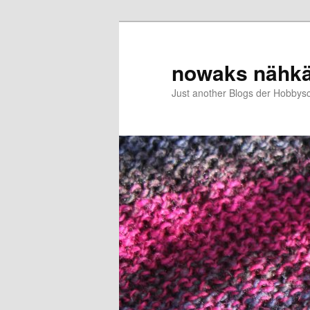
Zum
primären
Inhalt
nowaks nähk
springen
Just another Blogs der Hobbys