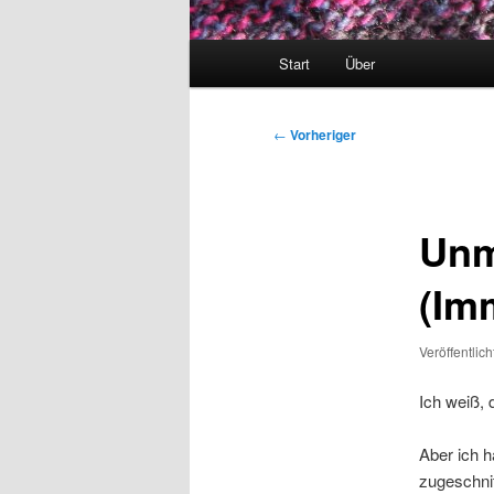
Hauptmenü
Start
Über
Beitragsnavigation
←
Vorheriger
Unm
(Im
Veröffentlic
Ich weiß, 
Aber ich h
zugeschnit