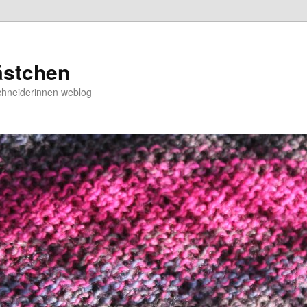
ästchen
chneiderinnen weblog