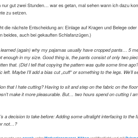
h nur gut zwei Stunden… war es getan, mal sehen wann ich dazu ko
te zu setzen.
ht die nächste Entscheidung an: Einlage auf Kragen und Belege oder 
n beides, auch bei gekauften Schlafanzügen.)
I learned (again) why my pajamas usually have cropped pants… 5 me
not enough in my size. Good thing is, the pants consist of only two piece
otten that. (Did I tell that copying the pattern was quite some time ago
bric left. Maybe I’ll add a bias cut „cuff“ or something to the legs. We’ll s
on that I hate cutting? Having to sit and step on the fabric on the floor 
esn’t make it more pleasurable. But… two hours spend on cutting I a
’s a decision to take before: Adding some ultralight interfacing to the 
 or not…?
rag wurde von
nowak
unter
Motivationsmonat
,
Nähen
veröffentlicht und mit
Pyjam