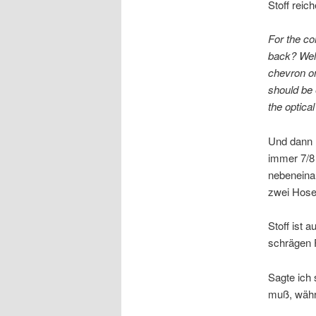
Stoff reic
For the col
back? Well
chevron on
should be e
the optical
Und dann 
immer 7/8
nebeneina
zwei Hose
Stoff ist 
schrägen 
Sagte ich
muß, währ