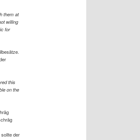
ch them at
t willing
c for
ilbesätze.
der
red this
ble on the
hräg
schräg
sollte der