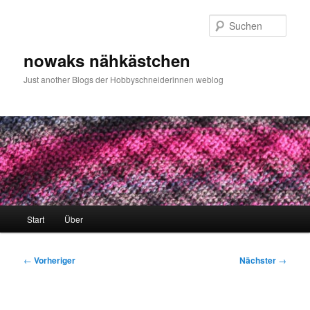
Zum
primären
Such
Inhalt
springen
nowaks nähkästchen
Just another Blogs der Hobbyschneiderinnen weblog
Hauptmenü
Start
Über
Beitragsnavigation
←
Vorheriger
Nächster
→