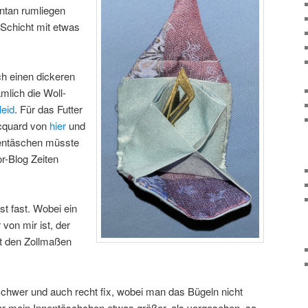
ntan rumliegen
 Schicht mit etwas
ch einen dickeren
ämlich die Woll-
eid
. Für das Futter
acquard von
hier
und
nnentäschen müsste
r-Blog Zeiten
t fast. Wobei ein
 von mir ist, der
t den Zollmaßen
schwer und auch recht fix, wobei man das Bügeln nicht
war mein Innentäschchen etwas größer, als vorgesehen, so