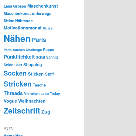
Maschenkunst
Lana Grossa
Maschenkunst unterwegs
Meine Nähmode
Motivationsmonat
Mütze
Nähen
Paris
Puppe
Paris-Aachen Challenge
Pünktlichkeit
Schal
Schnitt
Shopping
Seide
Shirt
Socken
Sticken
Stoff
Stricken
Tasche
Threads
Victorian Lace Today
Vogue
Weihnachten
Zeitschrift
Zug
META
Anmelden