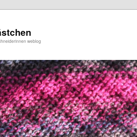
ästchen
chneiderinnen weblog