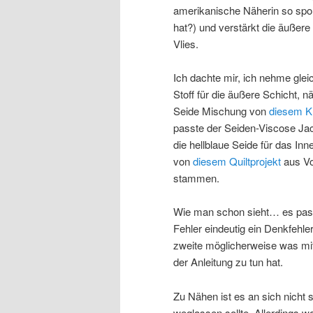
amerikanische Näherin so spo
hat?) und verstärkt die äußere
Vlies.
Ich dachte mir, ich nehme glei
Stoff für die äußere Schicht, n
Seide Mischung von
diesem Kl
passte der Seiden-Viscose J
die hellblaue Seide für das I
von
diesem Quiltprojekt
aus Vo
stammen.
Wie man schon sieht… es pass
Fehler eindeutig ein Denkfehler
zweite möglicherweise was mi
der Anleitung zu tun hat.
Zu Nähen ist es an sich nicht 
weglassen sollte. Allerdings 