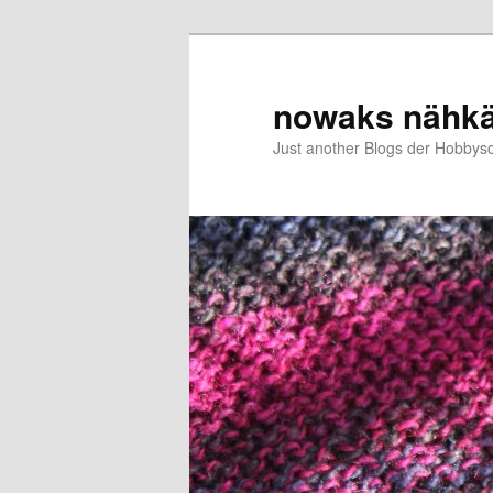
Zum
Zum
primären
sekundären
Inhalt
Inhalt
nowaks nähk
springen
springen
Just another Blogs der Hobbys