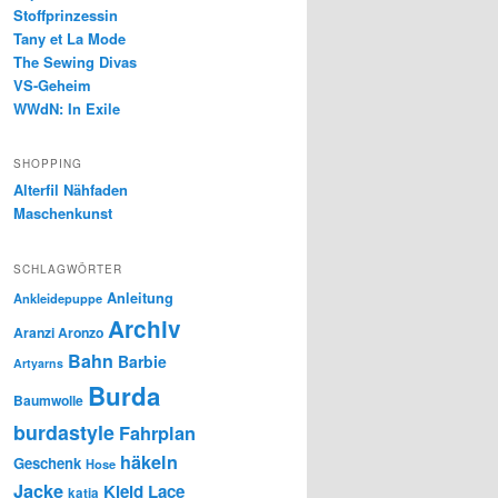
Stoffprinzessin
Tany et La Mode
The Sewing Divas
VS-Geheim
WWdN: In Exile
SHOPPING
Alterfil Nähfaden
Maschenkunst
SCHLAGWÖRTER
Anleitung
Ankleidepuppe
Archiv
Aranzi Aronzo
Bahn
Barbie
Artyarns
Burda
Baumwolle
burdastyle
Fahrplan
häkeln
Geschenk
Hose
Jacke
Kleid
Lace
katia