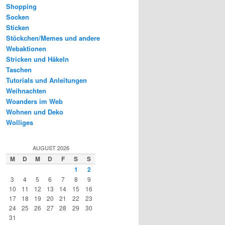
Shopping
Socken
Sticken
Stöckchen/Memes und andere
Webaktionen
Stricken und Häkeln
Taschen
Tutorials und Anleitungen
Weihnachten
Woanders im Web
Wohnen und Deko
Wolliges
AUGUST 2026
M
D
M
D
F
S
S
1
2
3
4
5
6
7
8
9
10
11
12
13
14
15
16
17
18
19
20
21
22
23
24
25
26
27
28
29
30
31