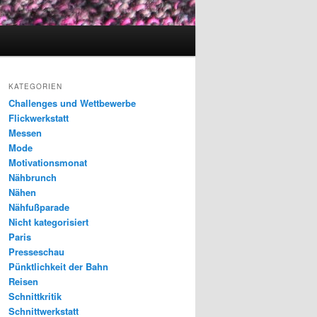
KATEGORIEN
Challenges und Wettbewerbe
Flickwerkstatt
Messen
Mode
Motivationsmonat
Nähbrunch
Nähen
Nähfußparade
Nicht kategorisiert
Paris
Presseschau
Pünktlichkeit der Bahn
Reisen
Schnittkritik
Schnittwerkstatt