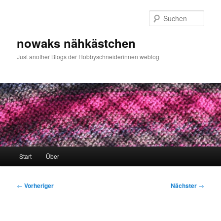
Zum
primären
Such
Inhalt
springen
nowaks nähkästchen
Just another Blogs der Hobbyschneiderinnen weblog
Hauptmenü
Start
Über
Beitragsnavigation
←
Vorheriger
Nächster
→