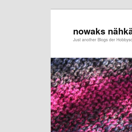
Zum
primären
Inhalt
nowaks nähk
springen
Just another Blogs der Hobbys