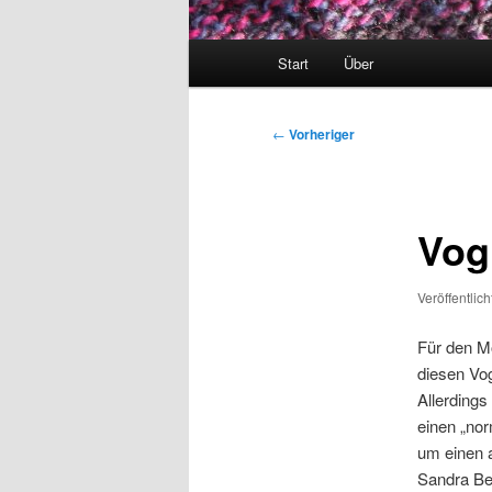
Hauptmenü
Start
Über
Beitragsnavigation
←
Vorheriger
Vog
Veröffentlic
Für den Mo
diesen Vo
Allerdings
einen „nor
um einen a
Sandra Be