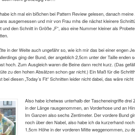
habe ich mal ein bißchen bei Pattern Review gelesen, danach meine 
eans ausgemessen und mir von Frau mhs die nächst kleinere Schnitt
 und den Schnitt in Größe „F“, also eine Nummer kleiner als Probetei
ten.
te in der Weite auch ungefähr so, wie ich mir das bei einer engen J
 allerdings ging der Bund, der angeblich 2,5cm unter der Taille enden so
ust hoch. Zum Ausgleich waren die Beine dann recht kurz. (Das gefäll
tüte zu den hohen Absätzen schon gar nicht.) Ein Maß für die Schritt
st bei diesen „Today’s Fit“ Schnitten leider nicht dabei, das wäre nicht
Also habe ichetwas unterhalb der Tascheneingriffe drei 
in der Länge rausgenommen, an Vorderhose und an Hin
Im Ganzen also sechs Zentimeter. Der vordere Bund g
noch über den Nabel, also habe ich da kurzerhand noch
1,5cm Höhe in der vorderen Mitte weggenommen, zu d