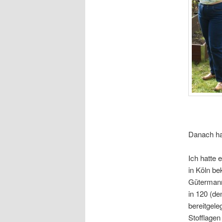
Danach ha
Ich hatte 
in Köln b
Gütermann
in 120 (de
bereitgele
Stofflagen