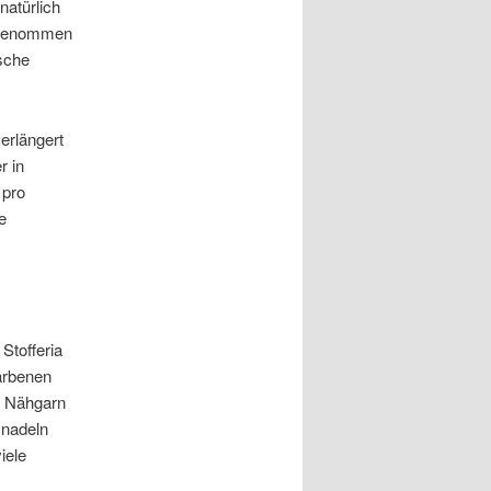
natürlich
eggenommen
asche
erlängert
r in
 pro
e
Stofferia
arbenen
n Nähgarn
snadeln
iele