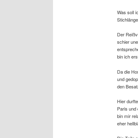
Was soll 
Stichlänge
Der Reißve
schier un
entsprech
bin ich er
Da die Hos
und gedopp
den Besat
Hier durf
Paris und 
bin mir re
eher hellb