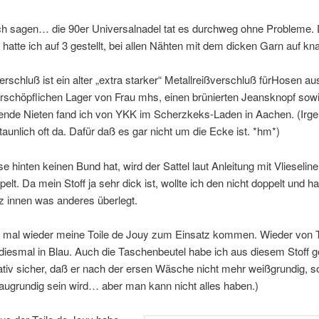
ich sagen… die 90er Universalnadel tat es durchweg ohne Probleme. 
 hatte ich auf 3 gestellt, bei allen Nähten mit dem dicken Garn auf kn
rschluß ist ein alter „extra starker“ Metallreißverschluß fürHosen a
erschöpflichen Lager von Frau mhs, einen brünierten Jeansknopf sow
ende Nieten fand ich von YKK im Scherzkeks-Laden in Aachen. (Ir
staunlich oft da. Dafür daß es gar nicht um die Ecke ist. *hm*)
e hinten keinen Bund hat, wird der Sattel laut Anleitung mit Vlieseline
elt. Da mein Stoff ja sehr dick ist, wollte ich den nicht doppelt und ha
z innen was anderes überlegt.
te mal wieder meine Toile de Jouy zum Einsatz kommen. Wieder von T
diesmal in Blau. Auch die Taschenbeutel habe ich aus diesem Stoff g
lativ sicher, daß er nach der ersen Wäsche nicht mehr weißgrundig, 
laugrundig sein wird… aber man kann nicht alles haben.)