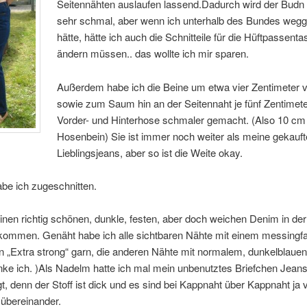
Seitennähten auslaufen lassend.Dadurch wird der Budn 
sehr schmal, aber wenn ich unterhalb des Bundes w
hätte, hätte ich auch die Schnitteile für die Hüftpassent
ändern müssen.. das wollte ich mir sparen.
Außerdem habe ich die Beine um etwa vier Zentimeter v
sowie zum Saum hin an der Seitennaht je fünf Zentimete
Vorder- und Hinterhose schmaler gemacht. (Also 10 cm
Hosenbein) Sie ist immer noch weiter als meine gekauft
Lieblingsjeans, aber so ist die Weite okay.
be ich zugeschnitten.
einen richtig schönen, dunkle, festen, aber doch weichen Denim in der 
ekommen. Genäht habe ich alle sichtbaren Nähte mit einem messingf
 „Extra strong“ garn, die anderen Nähte mit normalem, dunkelblaue
nke ich. )Als Nadelm hatte ich mal mein unbenutztes Briefchen Jean
gt, denn der Stoff ist dick und es sind bei Kappnaht über Kappnaht ja v
 übereinander.