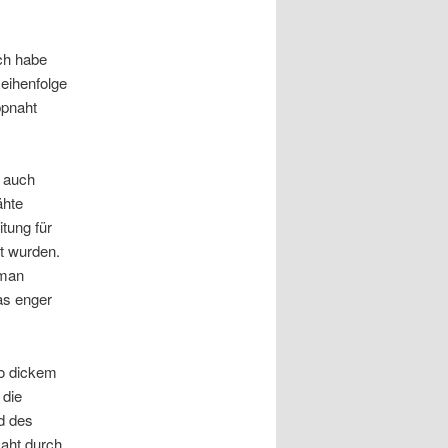
Ich habe
eihenfolge
ppnaht
 auch
ähte
itung für
t wurden.
 man
as enger
so dickem
 die
d des
Naht durch