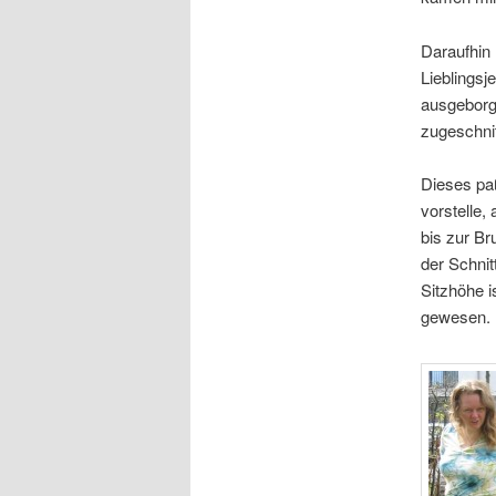
Daraufhin 
Lieblingsj
ausgeborgt
zugeschnit
Dieses paß
vorstelle,
bis zur Br
der Schnit
Sitzhöhe i
gewesen.