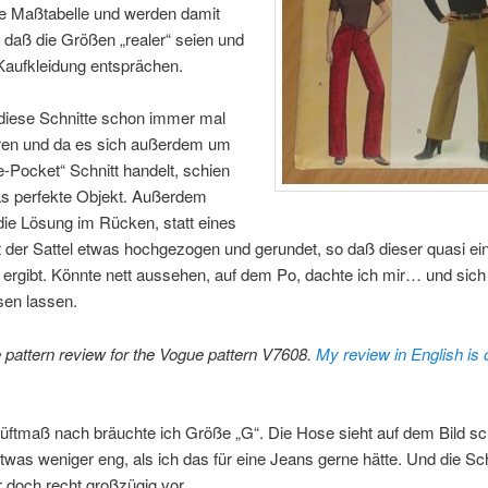
ne Maßtabelle und werden damit
daß die Größen „realer“ seien und
Kaufkleidung entsprächen.
 diese Schnitte schon immer mal
ren und da es sich außerdem um
e-Pocket“ Schnitt handelt, schien
as perfekte Objekt. Außerdem
 die Lösung im Rücken, statt eines
 der Sattel etwas hochgezogen und gerundet, so daß dieser quasi ei
rgibt. Könnte nett aussehen, auf dem Po, dachte ich mir… und sich 
sen lassen.
e pattern review for the Vogue pattern V7608.
My review in English is 
ftmaß nach bräuchte ich Größe „G“. Die Hose sieht auf dem Bild s
 etwas weniger eng, als ich das für eine Jeans gerne hätte. Und die Sch
 doch recht großzügig vor…