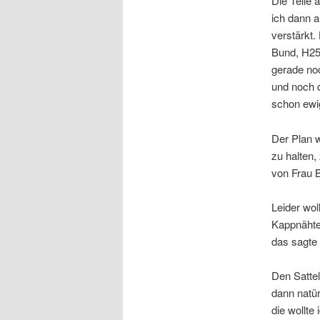
Die Teile 
ich dann a
verstärkt.
Bund, H250
gerade no
und noch d
schon ewi
Der Plan w
zu halten,
von Frau B
Leider wol
Kappnähte,
das sagte
Den Satte
dann natür
die wollte