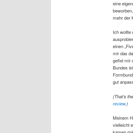
eine eige
beworben, 
mehr der 
Ich wollte
ausprobie
einen „Fiv
mir das d
gefiel mir
Bundes ist
Formbund e
gut anpas
(That’s th
review
.)
Meinem Hü
vielleicht
kamen mir