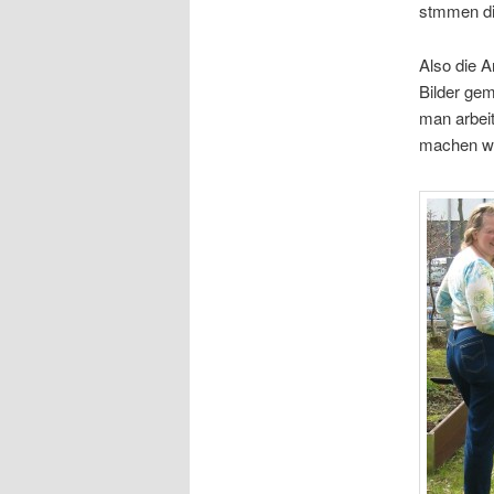
stmmen di
Also die A
Bilder ge
man arbei
machen wil