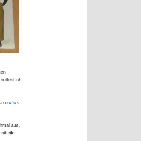
nen
hoffentlich
on pattern
chmal aus,
nitteile