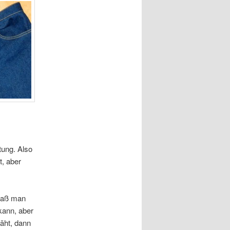
tung. Also
t, aber
 daß man
kann, aber
äht, dann