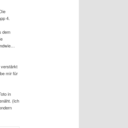
Die
app 4.
us dem
ie
gendwie…
 verstärkt
be mir für
oto in
enäht. (Ich
sondern