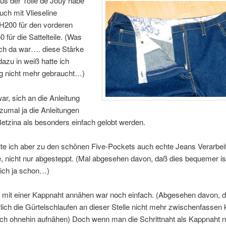
aus der Toile de Jouy habe
uch mit Vlieseline
 H200 für den vorderen
 für die Sattelteile. (Was
ch da war…. diese Stärke
azu in weiß hatte ich
g nicht mehr gebraucht…)
ar, sich an die Anleitung
 zumal ja die Anleitungen
etzina als besonders einfach gelobt werden.
lte ich aber zu den schönen Five-Pockets auch echte Jeans Verarbei
 nicht nur abgesteppt. (Mal abgesehen davon, daß dies bequemer is
 ich ja schon…)
l mit einer Kappnaht annähen war noch einfach. (Abgesehen davon,
lich die Gürtelschlaufen an dieser Stelle nicht mehr zwischenfassen 
 ich ohnehin aufnähen) Doch wenn man die Schrittnaht als Kappnaht n