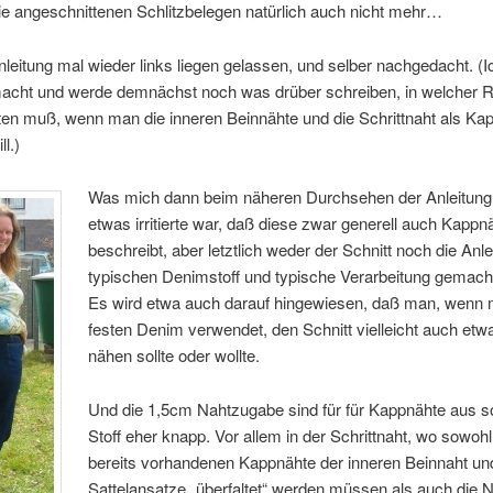
e angeschnittenen Schlitzbelegen natürlich auch nicht mehr…
nleitung mal wieder links liegen gelassen, und selber nachgedacht. (
macht und werde demnächst noch was drüber schreiben, in welcher R
ten muß, wenn man die inneren Beinnähte und die Schrittnaht als Ka
l.)
Was mich dann beim näheren Durchsehen der Anleitung
etwas irritierte war, daß diese zwar generell auch Kappn
beschreibt, aber letztlich weder der Schnitt noch die Anle
typischen Denimstoff und typische Verarbeitung gemach
Es wird etwa auch darauf hingewiesen, daß man, wenn
festen Denim verwendet, den Schnitt vielleicht auch etw
nähen sollte oder wollte.
Und die 1,5cm Nahtzugabe sind für für Kappnähte aus 
Stoff eher knapp. Vor allem in der Schrittnaht, wo sowohl
bereits vorhandenen Kappnähte der inneren Beinnaht un
Sattelansatze „überfaltet“ werden müssen als auch die 