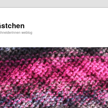
ästchen
chneiderinnen weblog