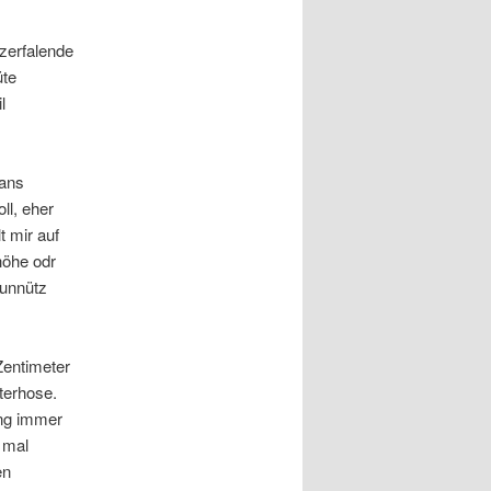
zerfalende
üte
l
eans
ll, eher
t mir auf
höhe odr
 unnütz
Zentimeter
terhose.
ing immer
 mal
en