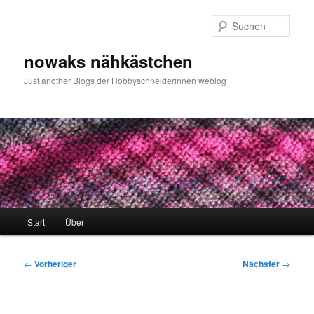
Zum
primären
Such
Inhalt
springen
nowaks nähkästchen
Just another Blogs der Hobbyschneiderinnen weblog
Hauptmenü
Start
Über
Beitragsnavigation
←
Vorheriger
Nächster
→