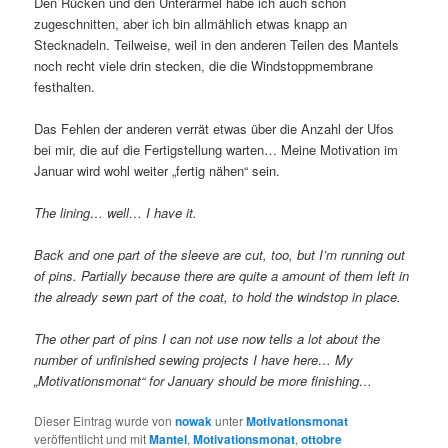
Den Rücken und den Unterärmel habe ich auch schon
zugeschnitten, aber ich bin allmählich etwas knapp an
Stecknadeln. Teilweise, weil in den anderen Teilen des Mantels
noch recht viele drin stecken, die die Windstoppmembrane
festhalten.
Das Fehlen der anderen verrät etwas über die Anzahl der Ufos
bei mir, die auf die Fertigstellung warten… Meine Motivation im
Januar wird wohl weiter „fertig nähen“ sein.
The lining… well… I have it.
Back and one part of the sleeve are cut, too, but I’m running out
of pins. Partially because there are quite a amount of them left in
the already sewn part of the coat, to hold the windstop in place.
The other part of pins I can not use now tells a lot about the
number of unfinished sewing projects I have here… My
„Motivationsmonat“ for January should be more finishing…
Dieser Eintrag wurde von
nowak
unter
Motivationsmonat
veröffentlicht und mit
Mantel
,
Motivationsmonat
,
ottobre