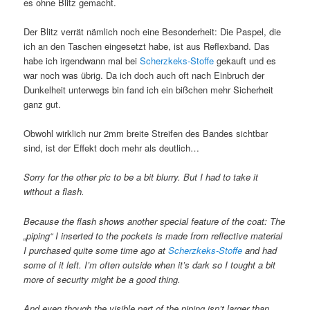
es ohne Blitz gemacht.
Der Blitz verrät nämlich noch eine Besonderheit: Die Paspel, die
ich an den Taschen eingesetzt habe, ist aus Reflexband. Das
habe ich irgendwann mal bei
Scherzkeks-Stoffe
gekauft und es
war noch was übrig. Da ich doch auch oft nach Einbruch der
Dunkelheit unterwegs bin fand ich ein bißchen mehr Sicherheit
ganz gut.
Obwohl wirklich nur 2mm breite Streifen des Bandes sichtbar
sind, ist der Effekt doch mehr als deutlich…
Sorry for the other pic to be a bit blurry. But I had to take it
without a flash.
Because the flash shows another special feature of the coat: The
„piping“ I inserted to the pockets is made from reflective material
I purchased quite some time ago at
Scherzkeks-Stoffe
and had
some of it left. I’m often outside when it’s dark so I tought a bit
more of security might be a good thing.
And even though the visible part of the piping isn’t larger than