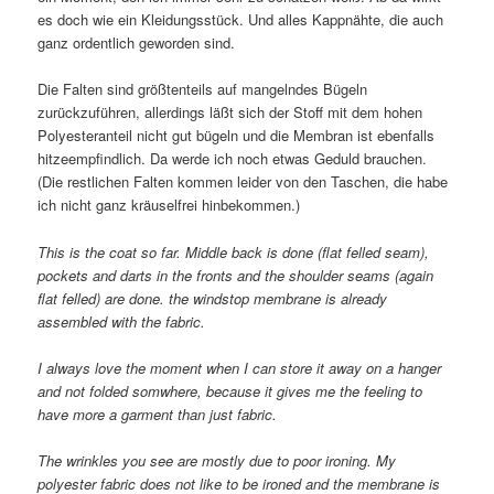
es doch wie ein Kleidungsstück. Und alles Kappnähte, die auch
ganz ordentlich geworden sind.
Die Falten sind größtenteils auf mangelndes Bügeln
zurückzuführen, allerdings läßt sich der Stoff mit dem hohen
Polyesteranteil nicht gut bügeln und die Membran ist ebenfalls
hitzeempfindlich. Da werde ich noch etwas Geduld brauchen.
(Die restlichen Falten kommen leider von den Taschen, die habe
ich nicht ganz kräuselfrei hinbekommen.)
This is the coat so far. Middle back is done (flat felled seam),
pockets and darts in the fronts and the shoulder seams (again
flat felled) are done. the windstop membrane is already
assembled with the fabric.
I always love the moment when I can store it away on a hanger
and not folded somwhere, because it gives me the feeling to
have more a garment than just fabric.
The wrinkles you see are mostly due to poor ironing. My
polyester fabric does not like to be ironed and the membrane is