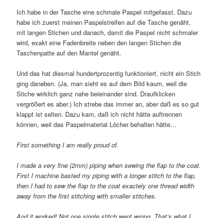
Ich habe in der Tasche eine schmale Paspel mitgefasst. Dazu
habe ich zuerst meinen Paspelstreifen auf die Tasche genäht,
mit langen Stichen und danach, damit die Paspel nicht schmaler
wird, exakt eine Fadenbreite neben den langen Stichen die
Taschenpatte auf den Mantel genäht.
Und das hat diesmal hundertprozentig funktioniert, nicht ein Stich
ging daneben. (Ja, man sieht es auf dem Bild kaum, weil die
Stiche wirklich ganz nahe beieinander sind. Draufklicken
vergrößert es aber.) Ich strebe das immer an, aber daß es so gut
klappt ist selten. Dazu kam, daß ich nicht hätte auftrennen
können, weil das Paspelmaterial Löcher behalten hätte…
First something I am really proud of.
I made a very fine (2mm) piping when sewing the flap to the coat.
First I machine basted my piping with a longer stitch to the flap,
then I had to sew the flap to the coat exactely one thread width
away from the first stitching with smaller stitches.
And it worked! Not one single stitch went wrong. That’s what I