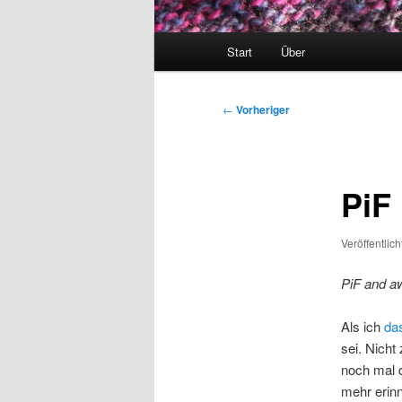
Hauptmenü
Start
Über
Beitragsnavigation
←
Vorheriger
PiF
Veröffentlic
PiF and a
Als ich
das
sei. Nicht
noch mal 
mehr erinn