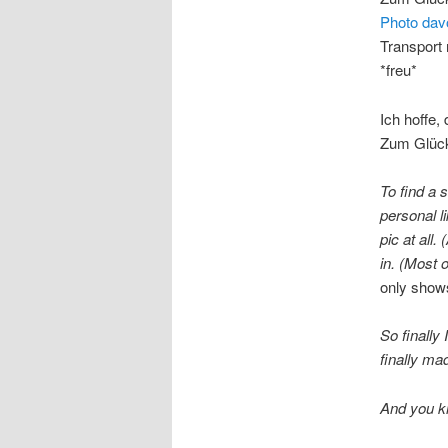
Photo dav
Transport 
*freu*
Ich hoffe,
Zum Glück
To find a s
personal l
pic at all
in. (Most 
only show
So finally 
finally mad
And you kn