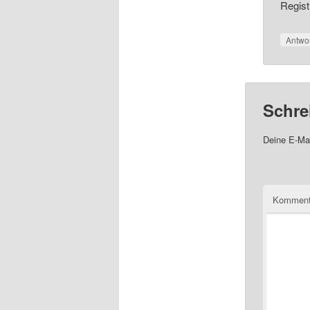
Regist
Antwo
Schre
Deine E-Mai
Komment