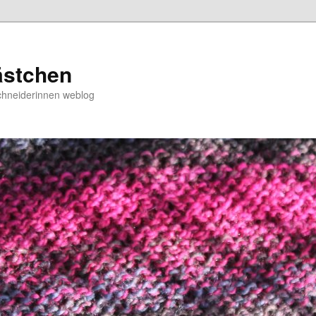
ästchen
chneiderinnen weblog