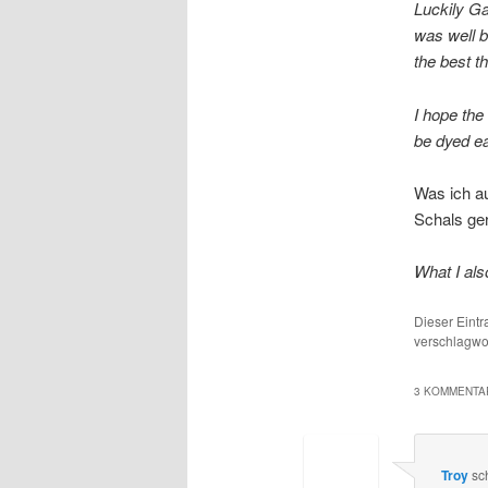
Luckily Ga
was well b
the best th
I hope the 
be dyed e
Was ich au
Schals ger
What I als
Dieser Eint
verschlagwor
3 KOMMENTAR
Troy
sc