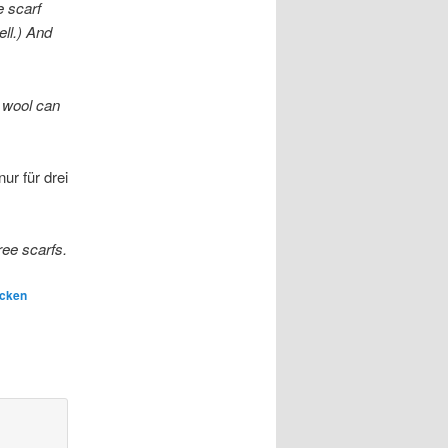
e scarf
ell.) And
y wool can
ur für drei
ree scarfs.
icken