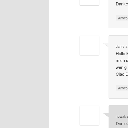
Dankes
Antwo
daniela
Hallo 
mich s
wenig 
Ciao D
Antwo
nowak
Daniel