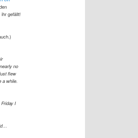
 den
hr gefällt!
auch.)
ir
nearly no
just flew
 a while.
 Friday I
id…