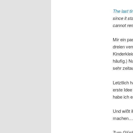
The last t
since it s
cannot rem
Mir ein p
dreien ver
Kinderkle
häufig.) N
sehr zeita
Letztlich 
erste Idee
habe ich 
Und wißt i
machen… 
Zum Glück