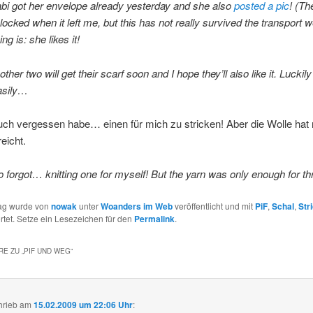
bi got her envelope already yesterday and she also
posted a pic
! (Th
locked when it left me, but this has not really survived the transport w
ing is: she likes it!
other two will get their scarf soon and I hope they’ll also like it. Luckil
asily…
ch vergessen habe… einen für mich zu stricken! Aber die Wolle hat n
eicht.
o forgot… knitting one for myself! But the yarn was only enough for th
rag wurde von
nowak
unter
Woanders im Web
veröffentlicht und mit
PiF
,
Schal
,
Str
tet. Setze ein Lesezeichen für den
Permalink
.
E ZU „
PIF UND WEG
“
hrieb
am
15.02.2009 um 22:06 Uhr
: