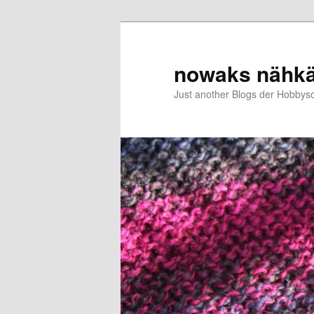
Zum
primären
Inhalt
nowaks nähk
springen
Just another Blogs der Hobbys