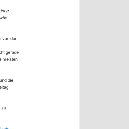
 long
l who
i von den
cht gerade
ie meisten
und die
eitag,
o zu
h ein