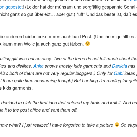
on gepostet
! (Leider hat der mühsam und sorgfältig gespannte Schal
nicht ganz so gut überlebt… aber gut.) *uff* Und das beste ist, daß es i
 die anderen beiden bekommen auch bald Post. (Und ihnen gefällt es 
 kann man Wolle ja auch ganz gut färben.
uiting gift was not so easy. Two of the three do not tell much about the
ikes and dislikes.
Anke
shows mostly kids garments and
Daniela
has 
. (Also both of them are not very regular bloggers.) Only for
Gabi
ideas 
of them quite time consuming though) But her blog I’m reading for quite
s kids garments,
I decided to pick the first idea that entered my brain and knit it. And on
e it to the post office and sent them off.
ow what? I just realized I have forgotten to take a picture
So stup