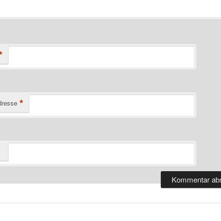
*
*
dresse