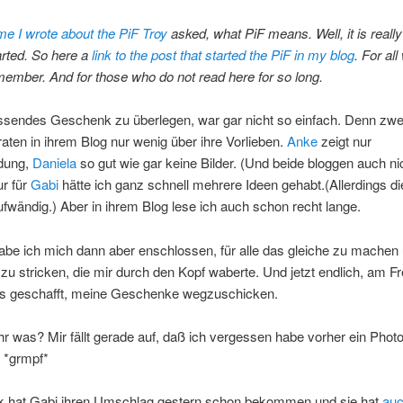
ime I wrote about the PiF
Troy
asked, what PiF means. Well, it is really
tarted. So here a
link to the post that started the PiF in my blog
. For al
ember. And for those who do not read here for so long.
assendes Geschenk zu überlegen, war gar nicht so einfach. Denn zwe
raten in ihrem Blog nur wenig über ihre Vorlieben.
Anke
zeigt nur
idung,
Daniela
so gut wie gar keine Bilder. (Und beide bloggen auch ni
ur für
Gabi
hätte ich ganz schnell mehrere Ideen gehabt.(Allerdings d
ufwändig.) Aber in ihrem Blog lese ich auch schon recht lange.
habe ich mich dann aber enschlossen, für alle das gleiche zu machen 
 zu stricken, die mir durch den Kopf waberte. Und jetzt endlich, am Fr
es geschafft, meine Geschenke wegzuschicken.
hr was? Mir fällt gerade auf, daß ich vergessen habe vorher ein Phot
*grmpf*
 hat Gabi ihren Umschlag gestern schon bekommen und sie hat
auc