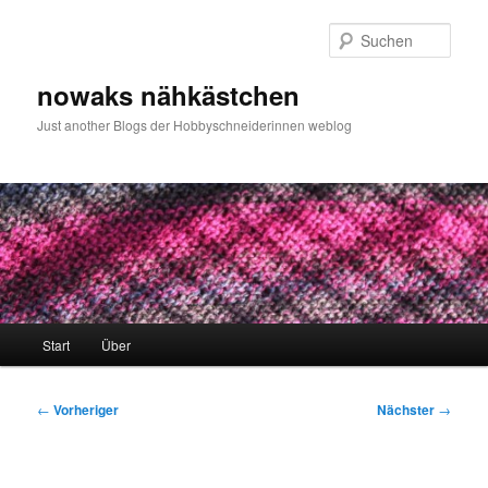
Zum
primären
Such
Inhalt
springen
nowaks nähkästchen
Just another Blogs der Hobbyschneiderinnen weblog
Hauptmenü
Start
Über
Beitragsnavigation
←
Vorheriger
Nächster
→