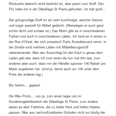
Rückseite dadurch nicht bestickt ist, aber passt zum Stoff. Den
Filz habe ich in der Déballage St Pierre gefunden. Ist halt groß…
Der grüngrundige Stoff ist ein sehr kurzfloriger, weicher Velours
und sogar speziell für Möbel gedacht. (Weswegen er auch ganz
schön dicht und schwer ist.) Das Motiv gibt es in verschiedenen
Farben und auch in verschiedenen Läden, ich fand es in einem in
der Rue d’Orsel, der sich prosaisch Paris Ameublement nennt. In
der Straße sind mehrere Läden mit Möbelbezugsstoff
nebeneinander. Was den Ausschlag für den Kauf in genau dem
Laden gab war, dass ich zum einen da nun mal drin war, zum
anderen aber auch, dass mir der Händler spontan 10€ Rabatt pro
Meter angeboten hat. (Und ja, damit auch um 10€ unter dem
Preis der anderen lag.)
Bis hierhin… geplant.
Die Wax-Prints… nun ja, zum einen lagen sie im
Sonderangebotbereich der Déballage St Pierre, zum andere
waren es aber Farbtöne, die zu heller Haut und hellen Haaren
passen. Was aus nachvollziehbaren Gründen nicht so häufig der