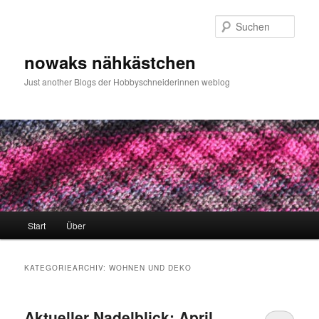
Zum
Zum
primären
sekundären
Such
Inhalt
Inhalt
springen
springen
nowaks nähkästchen
Just another Blogs der Hobbyschneiderinnen weblog
Hauptmenü
Start
Über
KATEGORIEARCHIV:
WOHNEN UND DEKO
Aktueller Nadelblick: April