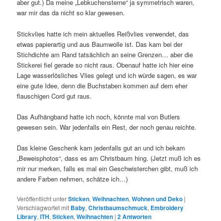
aber gut.) Da meine „Lebkuchensterne“ ja symmetrisch waren,
war mir das da nicht so klar gewesen.
Stickvlies hatte ich mein aktuelles Reißvlies verwendet, das
etwas papierartig und aus Baumwolle ist. Das kam bei der
Stichdichte am Rand tatsächlich an seine Grenzen… aber die
Stickerei fiel gerade so nicht raus. Obenauf hatte ich hier eine
Lage wasserlösliches Vlies gelegt und ich würde sagen, es war
eine gute Idee, denn die Buchstaben kommen auf dem eher
flauschigen Cord gut raus.
Das Aufhängband hatte ich noch, könnte mal von Butlers
gewesen sein. War jedenfalls ein Rest, der noch genau reichte.
Das kleine Geschenk kam jedenfalls gut an und ich bekam
„Beweisphotos“, dass es am Christbaum hing. (Jetzt muß ich es
mir nur merken, falls es mal ein Geschwisterchen gibt, muß ich
andere Farben nehmen, schätze ich…)
Veröffentlicht unter
Sticken
,
Weihnachten
,
Wohnen und Deko
|
Verschlagwortet mit
Baby
,
Christbaumschmuck
,
Embroidery
Library
,
ITH
,
Sticken
,
Weihnachten
|
2
Antworten