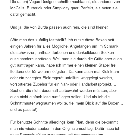
Die (alten) Vogue-Designerschnitte hochkannt, die anderen von
McCalls, Butterick oder Simplicity quer. Perfekt, als seien sie
dafür gemacht.
Und ja, die von Burda passen auch rein, die sind kleiner.
(Wie man das zufällig feststellt? Ich nutze diese Boxen seit
einigen Jahren für alles Mögliche. Angefangen um im Schrank
die schwarzen, anthrazitfarbenen und dunkelblauen Socken
auseinanderzusortieren. Weil man sie durch die Griffe aber auch
gut rumtragen kann, habe ich immer einen kleinen Stapel frei
flottierender für wo am nötigsten. Da kann auch mal Kleinkram
oder ein zerlegtes Elektrogerät unfallfrei weggelegt werden,
vorsortiertes Zubehör für ein Näh- oder Handarbeitsprojekt,…
Sachen, die nicht dauerhaft aufbewahrt werden müssen, aber
auch nicht einfach lose rumfliegen sollen. Und als ich die
Schnittmuster wegräumen wollte, fiel mein Blick auf die Boxen…
und es passte!)
Für benutzte Schnitte allerdings kein Plan, denn die bekommt
man nie wieder sauber in den Originalumschlag. Dafür habe ich
dann Prospekthüllen zusammen mit der angepassten