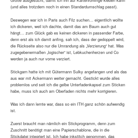
Größe ausgesucht, damit ich ihn auf Kartenrohlinge kleben kann
(und alles trotzdem noch in einen Standardumschlag passt).
Deswegen war ich in Paris auch Filz suchen… eigentlich wollte
ich dickeren, weil ich dachte, damit das am Baum auch gut
hängt… zum Glück gab es keinen dickeren in passender Farbe,
denn erst als ich damit anfing, sah ich, dass der gedoppelt wird,
die Rückseite also nur die Umrandung als „Verzierung“ hat. Was
zugegebenermaßen „logischer“ ist, Lebkuchenherzen und Co
werden ja auch nur vorne verziert.
Stickgarn hatte ich mit Gütermann Sulky angefangen und als das
aus war mit Ackermann weiter gemacht. Gestickt wurde alles
problemlos und seit ich die gelbe Unterfadenkapsel zum Sticken
habe, muss ich auch am Oberfaden nichts mehr korrigieren.
Was ich dann lernte war, dass so ein ITH ganz schön aufwendig
ist.
Zuerst braucht man nämlich ein Stickprogramm, denn zum
Zuschnitt benötigt man eine Papierschablone, die in die
Stickdatei integriert ist. Ich habe inkstitch genommen, das