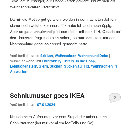
Tesa (am Aufhänger) auf Doppelkarten geklebt und werden als
Weihnachtskarten verschickt.
Da mir die Motive gut gefallen, werden in den nächsten Jahren
sicher noch welche kommen. Filz habe ich auch noch üppig.
Aber so ganz unaufwendig ist das nicht, mit dem ITH. Gerade bei
den Umrissen fragt man sich schon, ob man das nicht mit der
Nähmaschine genauso schnell gemacht hätte…
Veröffentlicht unter
Sticken
,
Weihnachten
,
Wohnen und Deko
|
Verschlagwortet mit
Embroidery Library
,
In the Hoop
,
Lebkuchenstern
,
Stern
,
Sticken
,
Sticken auf Filz
,
Weihnachten
|
3
Antworten
Schnittmuster goes IKEA
2
Veröffentlicht am
07.01.2026
Neulich beim Aufräumen vor dem Stapel der unbenutzten
Schnittmuster (bei mir vor allem McCalls und Co) …