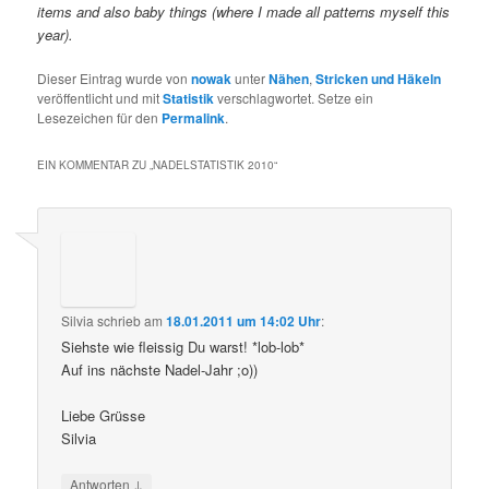
items and also baby things (where I made all patterns myself this
year).
Dieser Eintrag wurde von
nowak
unter
Nähen
,
Stricken und Häkeln
veröffentlicht und mit
Statistik
verschlagwortet. Setze ein
Lesezeichen für den
Permalink
.
EIN KOMMENTAR ZU „
NADELSTATISTIK 2010
“
Silvia
schrieb
am
18.01.2011 um 14:02 Uhr
:
Siehste wie fleissig Du warst! *lob-lob*
Auf ins nächste Nadel-Jahr ;o))
Liebe Grüsse
Silvia
↓
Antworten