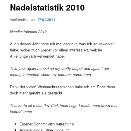
Nadelstatistik 2010
Veröffentlicht am
17.01.2011
Needlestatistics 2010
Auch dieses Jahr habe ich mal geguckt, was ich so gewerkelt
habe, wobei mich wieder vor allem interessiert, welche
Anleitungen ich verwendet habe.
This year again I checked my crafty output and again I am
mostly interested where my patterns came from.
Dank der vielen Weihnachtssäckchen habe ich am Ende dann
doch mehr genäht als gestrickt.
Thanks to all those tiny Christmas bags I made more sewn than
knitted items.
Eigener Schnitt/
own pattern:
16
Andere Blogs/
other blogs
: 11