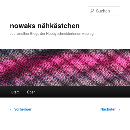
Zum
primären
Such
Inhalt
springen
nowaks nähkästchen
Just another Blogs der Hobbyschneiderinnen weblog
Hauptmenü
Start
Über
Beitragsnavigation
←
Vorheriger
Nächster
→