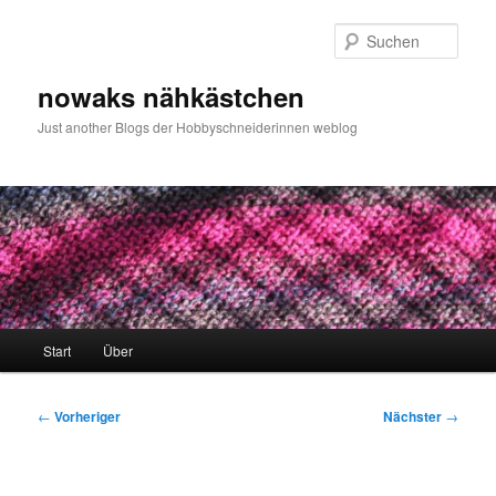
Zum
primären
Such
Inhalt
springen
nowaks nähkästchen
Just another Blogs der Hobbyschneiderinnen weblog
Hauptmenü
Start
Über
Beitragsnavigation
←
Vorheriger
Nächster
→