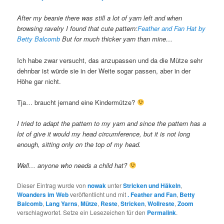
After my beanie there was still a lot of yarn left and when
browsing ravelry I found that cute pattern:
Feather and Fan Hat by
Betty Balcomb
But for much thicker yarn than mine…
Ich habe zwar versucht, das anzupassen und da die Mütze sehr
dehnbar ist würde sie in der Weite sogar passen, aber in der
Höhe gar nicht.
Tja… braucht jemand eine Kindermütze?
I tried to adapt the pattern to my yarn and since the pattern has a
lot of give it would my head circumference, but it is not long
enough, sitting only on the top of my head.
Well… anyone who needs a child hat?
Dieser Eintrag wurde von
nowak
unter
Stricken und Häkeln
,
Woanders im Web
veröffentlicht und mit
. Feather and Fan
,
Betty
Balcomb
,
Lang Yarns
,
Mütze
,
Reste
,
Stricken
,
Wollreste
,
Zoom
verschlagwortet. Setze ein Lesezeichen für den
Permalink
.