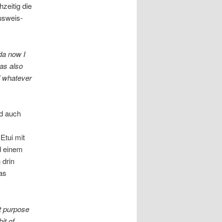
zeitig die
usweis-
da now I
as also
d whatever
d auch
Etui mit
 einem
 drin
as
at purpose
it of