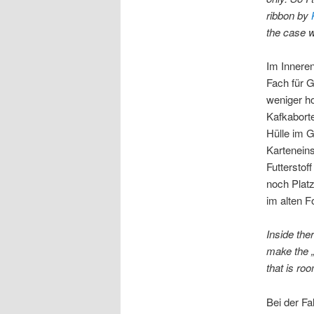
ribbon by
the case wi
Im Inneren
Fach für G
weniger h
Kafkabort
Hülle im G
Kartenein
Futterstof
noch Platz
im alten F
Inside the
make the „
that is roo
Bei der Fa