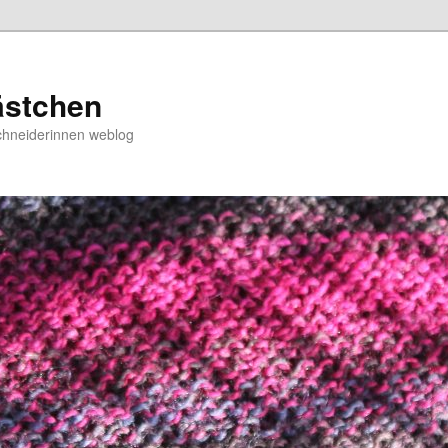
ästchen
chneiderinnen weblog