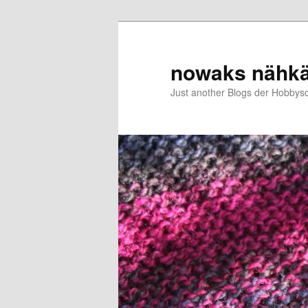
Zum
primären
Inhalt
nowaks nähk
springen
Just another Blogs der Hobbys