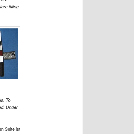
re filling
ls. To
ded. Under
n Seite ist