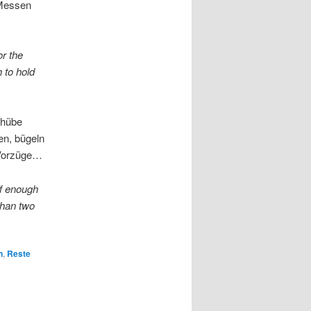
 Messen
r the
 to hold
chübe
en, bügeln
 Vorzüge…
iff enough
than two
…
n
,
Reste