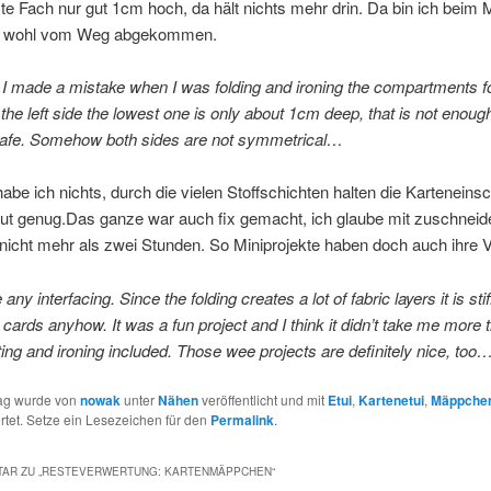
te Fach nur gut 1cm hoch, da hält nichts mehr drin. Da bin ich beim
en wohl vom Weg abgekommen.
 made a mistake when I was folding and ironing the compartments fo
the left side the lowest one is only about 1cm deep, that is not enough
safe. Somehow both sides are not symmetrical…
habe ich nichts, durch die vielen Stoffschichten halten die Karteneins
ut genug.Das ganze war auch fix gemacht, ich glaube mit zuschneid
 nicht mehr als zwei Stunden. So Miniprojekte haben doch auch ihre
e any interfacing. Since the folding creates a lot of fabric layers it is st
e cards anyhow. It was a fun project and I think it didn’t take me more 
ting and ironing included. Those wee projects are definitely nice, too
rag wurde von
nowak
unter
Nähen
veröffentlicht und mit
Etui
,
Kartenetui
,
Mäppche
tet. Setze ein Lesezeichen für den
Permalink
.
AR ZU „
RESTEVERWERTUNG: KARTENMÄPPCHEN
“