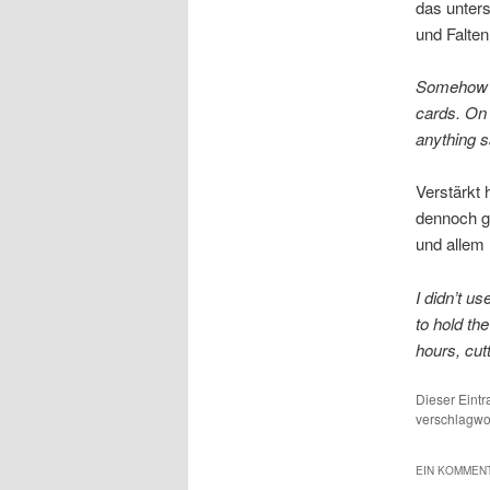
das unters
und Falt
Somehow I
cards. On 
anything 
Verstärkt 
dennoch g
und allem
I didn’t us
to hold th
hours, cut
Dieser Eint
verschlagwor
EIN KOMMENT