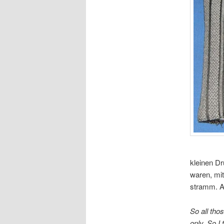
kleinen Dr
waren, mit
stramm. Ab
So all tho
only. So I