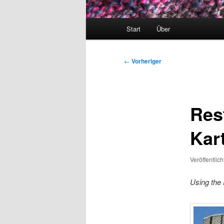
Hauptmenü
Start
Über
Beitragsnavigation
←
Vorheriger
Res
Kar
Veröffentlic
Using the