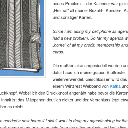
neues Problem… der Kalender war gleich
„Heimat“ all meiner Bezahl-, Kunden-, A
und sonstiger Karten.
Since I am using my cell phone as agen
had a new problem. So far my agenda w
„home“ of all my credit, membership an
cards.
Die mußten also umgesiedelt werden un
dafür habe ich meine grauen Stoffreste
weiterverwendet. Geschlossen wird das 
einem Winzrest Webband von
Kafka
und
uckknopf. Wobei ich den Druckknopf angenäht habe bevor die Karten
 Inhalt ist das Mäppchen deutlich dicker und der Verschluss jetzt etw
er es reicht.
se needed a new home if I didn’t want to drag my agenda along for th
 took some of my gray remnants from the other projects, added a tiny b