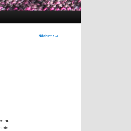
Nächster
→
rs auf
h ein