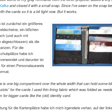
Kafka
and closed it with a small snap. Since I’ve sewn on the snap befo
th the cards so it is a bit tight now. But it works.
 ist zunächst ein größeres
eldscheine, ein bißchen
och (und auch mit
e abgeschlossen) als die
anzen. Für die
schubplätze habe ich
f verwendet und darunter ist
 für einen Personalausweis
ormat.
re is one big compartment over the whole width that can hold some bil
slots“ for the cards I used thin lining fabric which was folded as nee
m for bigger cards like the (old) identity card.
ltung für die Kartenplätze habe ich mich irgendwie vertan, auf der linke