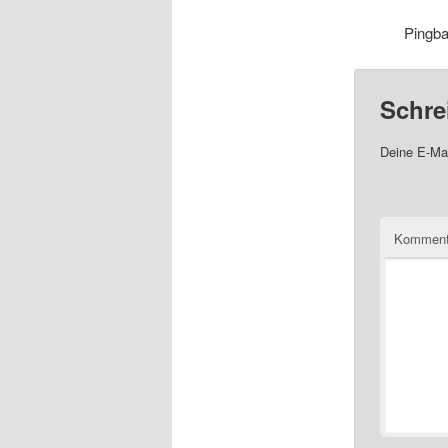
Pingb
Schre
Deine E-Mai
Komment