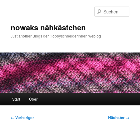
Zum
primären
Such
Inhalt
springen
nowaks nähkästchen
Just another Blogs der Hobbyschneiderinnen weblog
Hauptmenü
Start
Über
Beitragsnavigation
←
Vorheriger
Nächster
→