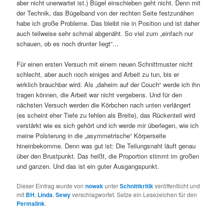
aber nicht unerwartet ist.) Bügel einschieben geht nicht. Denn mit
der Technik, das Bügelband von der rechten Seite festzunähen
habe ich große Probleme. Das bleibt nie in Position und ist daher
auch teilweise sehr schmal abgenäht. So viel zum „einfach nur
schauen, ob es noch drunter liegt“…
Für einen ersten Versuch mit einem neuen Schnittmuster nicht
schlecht, aber auch noch einiges and Arbeit zu tun, bis er
wirklich brauchbar wird. Als „daheim auf der Couch“ werde ich ihn
tragen können, die Arbeit war nicht vergebens. Und für den
nächsten Versuch werden die Körbchen nach unten verlängert
(es scheint eher Tiefe zu fehlen als Breite), das Rückenteil wird
verstärkt wie es sich gehört und ich werde mir überlegen, wie ich
meine Polsterung in die „asymmetrische“ Körperseite
hineinbekomme. Denn was gut ist: Die Teilungsnaht läuft genau
über den Brustpunkt. Das heißt, die Proportion stimmt im großen
und ganzen. Und das ist ein guter Ausgangspunkt.
Dieser Eintrag wurde von
nowak
unter
Schnittkritik
veröffentlicht und
mit
BH
,
Linda
,
Sewy
verschlagwortet. Setze ein Lesezeichen für den
Permalink
.