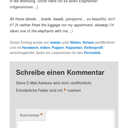
in die Wohnung. Sonst hätte ich so einen Elephanten
mitgenommen…)
All those details… braids, beads, pompoms… so beautiful, isn’t
it? (It neither fitted the luggage nor my appartment, elseway I’d
taken one of the elephants with me…)
Dieser Eintrag wurde von
nowak
unter
Nähen
,
Reisen
veröffentlicht
und mit
Handwerk
,
Indien
,
Puppen
,
Rajasthan
,
Reifenprofil
verschlagwortet. Setze ein Lesezeichen für den
Permalink
.
Schreibe einen Kommentar
Deine E-Mail-Adresse wird nicht veröffentlicht.
*
Erforderliche Felder sind mit
markiert
*
Kommentar