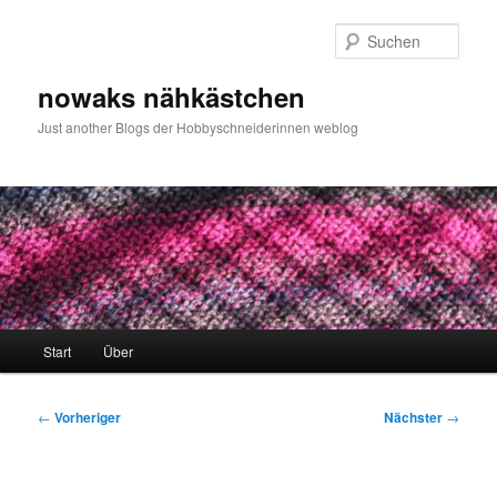
Zum
primären
Such
Inhalt
springen
nowaks nähkästchen
Just another Blogs der Hobbyschneiderinnen weblog
Hauptmenü
Start
Über
Beitragsnavigation
←
Vorheriger
Nächster
→