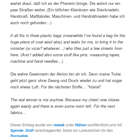
wartet drauf, daß ich es der Pfarrerin bringe. Die wohnt nur ein
paar Straßen weiter. (Ein bißchen Kleinkram wie Stecknadeln,
Handmaß, Maßbänder, Maschinen- und Handnähnadeln habe ich
auch noch gefunden…)
It all fits in three plastic bags (meanwhile I’ve found a bag for the
huge piece of coat wool alos) and waits for me, to bring it to the
minister (or vicar? whatever…) who lifes just a few streets from
here. (And I added also some stuff like pins, measuring tapes,
machine and hand needles…)
Die wahre Gewinnerin der Aktion bin eh ich. Denn meine Truhe
geht jetzt ganz ohne Zwang und Druck wieder zu und hat sogar
noch etwas Luft. Für die nächsten Stoffe… *hüstel*
The real winner is me anyhow. Because my chest now closes
again easily and there is even some room left. For the next
fabrics…
Dieser Eintrag wurde von
nowak
unter
Nähen
veröffentlicht und mit
Spende
,
Stoff
verschlagwortet. Setze ein Lesezeichen für den
Permalink
.