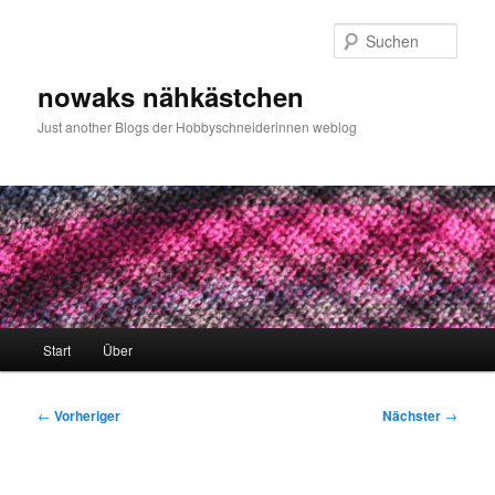
Zum
primären
Such
Inhalt
springen
nowaks nähkästchen
Just another Blogs der Hobbyschneiderinnen weblog
Hauptmenü
Start
Über
Beitragsnavigation
←
Vorheriger
Nächster
→