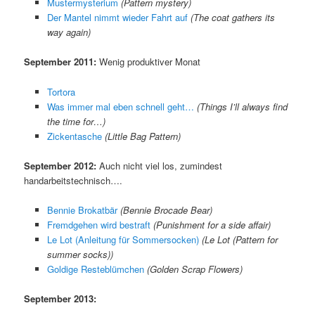
Mustermysterium
(Pattern mystery)
Der Mantel nimmt wieder Fahrt auf
(The coat gathers its
way again)
September 2011:
Wenig produktiver Monat
Tortora
Was immer mal eben schnell geht…
(Things I’ll always find
the time for…)
Zickentasche
(Little Bag Pattern)
September 2012:
Auch nicht viel los, zumindest
handarbeitstechnisch….
Bennie Brokatbär
(Bennie Brocade Bear)
Fremdgehen wird bestraft
(Punishment for a side affair)
Le Lot (Anleitung für Sommersocken)
(Le Lot (Pattern for
summer socks))
Goldige Resteblümchen
(Golden Scrap Flowers)
September 2013: