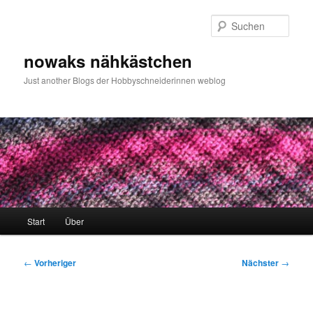
Zum
primären
Such
Inhalt
springen
nowaks nähkästchen
Just another Blogs der Hobbyschneiderinnen weblog
Hauptmenü
Start
Über
Beitragsnavigation
←
Vorheriger
Nächster
→