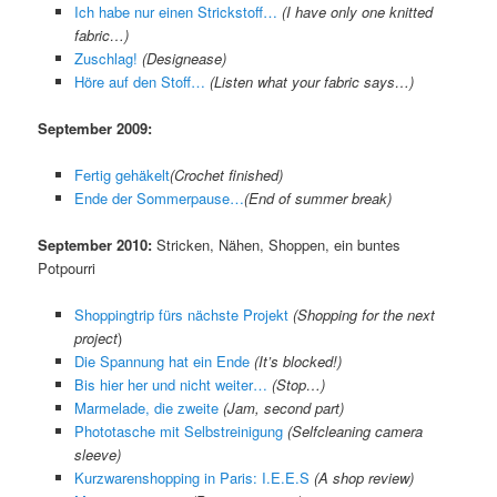
Ich habe nur einen Strickstoff…
(I have only one knitted
fabric…)
Zuschlag!
(Designease)
Höre auf den Stoff…
(Listen what your fabric says…)
September 2009:
Fertig gehäkelt
(Crochet finished)
Ende der Sommerpause…
(End of summer break)
September 2010:
Stricken, Nähen, Shoppen, ein buntes
Potpourri
Shoppingtrip fürs nächste Projekt
(Shopping for the next
project
)
Die Spannung hat ein Ende
(It’s blocked!)
Bis hier her und nicht weiter…
(Stop…)
Marmelade, die zweite
(Jam, second part)
Phototasche mit Selbstreinigung
(Selfcleaning camera
sleeve)
Kurzwarenshopping in Paris: I.E.E.S
(A shop review)