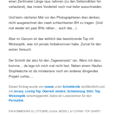
einen Zentimeter Länge raus nehmen (zu den Seitennähten hin
verlaufend), das innere Vorderteil noch mal tiefer ausschneiden.
Und beim nächsten Mal vor den Photographieren dran denken,
nicht ausgerechnet den zweit schlechtesten BH zu tragen. (Und
mal wieder ein paar BHs nähen… auch das…)
Aber im Ganzen ist das wirklich das bestsitzende Top mit
Wickeoptik, was ich jemals hinbekommen habe. Zumal für den
ersten Versuch.
Der Schnitt dar also für den „Tageseinsatz“ ran. Wann ich dazu
komme… da lege ich mich mal nicht fest. Neben einem Haufen
Stopfwäsche ist da mindestens noch ein anderes dringendes
Projekt vorher….
Dieser Eintrag wurde von
nowak
unter
Schnittkritik
veröffentlicht und
mit
Jersey
,
Loving Top
,
Oberteil
,
ottobre
,
Schlafanzug
,
Shirt
,
Top
,
Wickeloptik
verschlagwortet. Setze ein Lesezeichen für den
Permalink
.
EIN KOMMENTAR ZU „
OTTOBRE 2/2009, MODELL 6/“LOVING“ TOP (SHIRT)
“