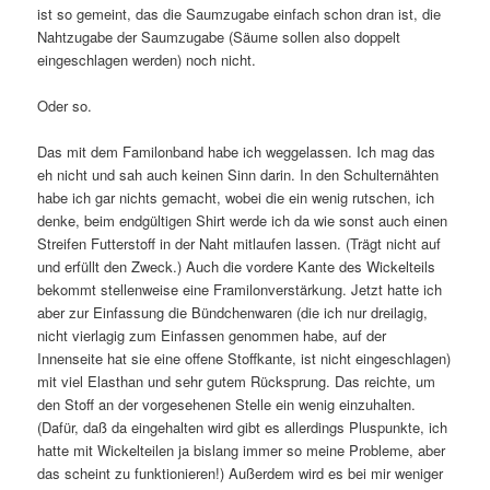
ist so gemeint, das die Saumzugabe einfach schon dran ist, die
Nahtzugabe der Saumzugabe (Säume sollen also doppelt
eingeschlagen werden) noch nicht.
Oder so.
Das mit dem Familonband habe ich weggelassen. Ich mag das
eh nicht und sah auch keinen Sinn darin. In den Schulternähten
habe ich gar nichts gemacht, wobei die ein wenig rutschen, ich
denke, beim endgültigen Shirt werde ich da wie sonst auch einen
Streifen Futterstoff in der Naht mitlaufen lassen. (Trägt nicht auf
und erfüllt den Zweck.) Auch die vordere Kante des Wickelteils
bekommt stellenweise eine Framilonverstärkung. Jetzt hatte ich
aber zur Einfassung die Bündchenwaren (die ich nur dreilagig,
nicht vierlagig zum Einfassen genommen habe, auf der
Innenseite hat sie eine offene Stoffkante, ist nicht eingeschlagen)
mit viel Elasthan und sehr gutem Rücksprung. Das reichte, um
den Stoff an der vorgesehenen Stelle ein wenig einzuhalten.
(Dafür, daß da eingehalten wird gibt es allerdings Pluspunkte, ich
hatte mit Wickelteilen ja bislang immer so meine Probleme, aber
das scheint zu funktionieren!) Außerdem wird es bei mir weniger