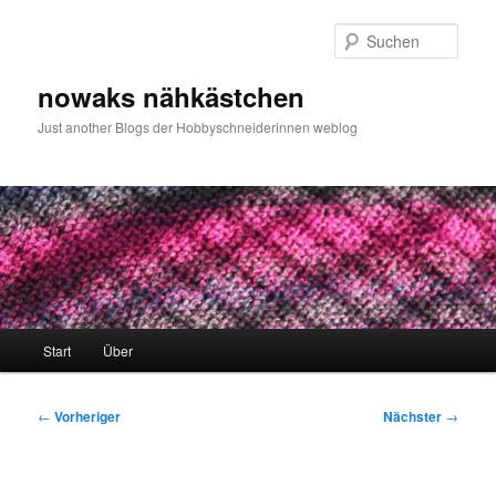
Zum
primären
Such
Inhalt
springen
nowaks nähkästchen
Just another Blogs der Hobbyschneiderinnen weblog
Hauptmenü
Start
Über
Beitragsnavigation
←
Vorheriger
Nächster
→