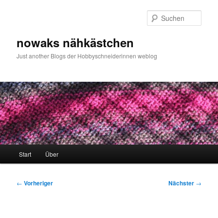
Zum
primären
Such
Inhalt
springen
nowaks nähkästchen
Just another Blogs der Hobbyschneiderinnen weblog
Hauptmenü
Start
Über
Beitragsnavigation
←
Vorheriger
Nächster
→