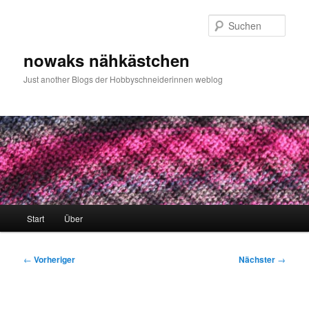
Zum
primären
Such
Inhalt
springen
nowaks nähkästchen
Just another Blogs der Hobbyschneiderinnen weblog
Hauptmenü
Start
Über
Beitragsnavigation
←
Vorheriger
Nächster
→