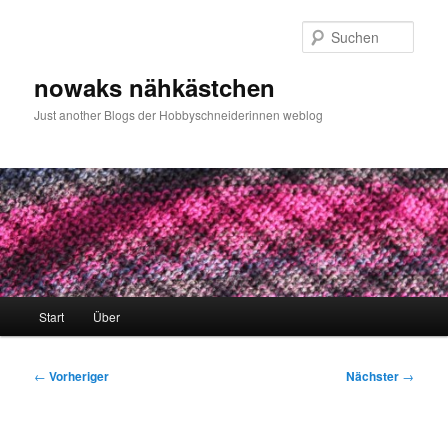
Zum
primären
Such
Inhalt
springen
nowaks nähkästchen
Just another Blogs der Hobbyschneiderinnen weblog
Hauptmenü
Start
Über
Beitragsnavigation
←
Vorheriger
Nächster
→