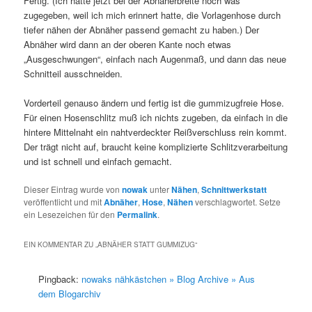
Fertig. (Ich hatte jetzt bei der Abnäherbreite noch was
zugegeben, weil ich mich erinnert hatte, die Vorlagenhose durch
tiefer nähen der Abnäher passend gemacht zu haben.) Der
Abnäher wird dann an der oberen Kante noch etwas
„Ausgeschwungen“, einfach nach Augenmaß, und dann das neue
Schnitteil ausschneiden.
Vorderteil genauso ändern und fertig ist die gummizugfreie Hose.
Für einen Hosenschlitz muß ich nichts zugeben, da einfach in die
hintere Mittelnaht ein nahtverdeckter Reißverschluss rein kommt.
Der trägt nicht auf, braucht keine komplizierte Schlitzverarbeitung
und ist schnell und einfach gemacht.
Dieser Eintrag wurde von
nowak
unter
Nähen
,
Schnittwerkstatt
veröffentlicht und mit
Abnäher
,
Hose
,
Nähen
verschlagwortet. Setze
ein Lesezeichen für den
Permalink
.
EIN KOMMENTAR ZU „
ABNÄHER STATT GUMMIZUG
“
Pingback:
nowaks nähkästchen » Blog Archive » Aus
dem Blogarchiv