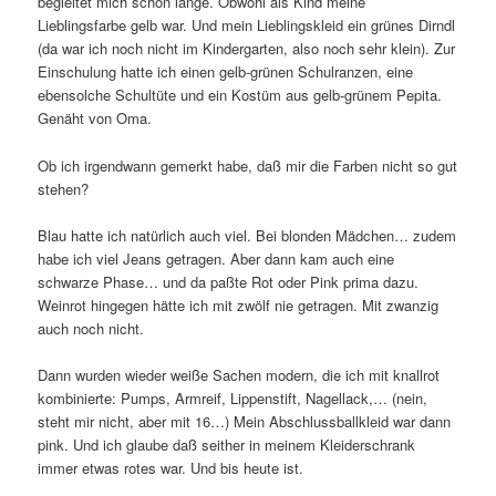
begleitet mich schon lange. Obwohl als Kind meine
Lieblingsfarbe gelb war. Und mein Lieblingskleid ein grünes Dirndl
(da war ich noch nicht im Kindergarten, also noch sehr klein). Zur
Einschulung hatte ich einen gelb-grünen Schulranzen, eine
ebensolche Schultüte und ein Kostüm aus gelb-grünem Pepita.
Genäht von Oma.
Ob ich irgendwann gemerkt habe, daß mir die Farben nicht so gut
stehen?
Blau hatte ich natürlich auch viel. Bei blonden Mädchen… zudem
habe ich viel Jeans getragen. Aber dann kam auch eine
schwarze Phase… und da paßte Rot oder Pink prima dazu.
Weinrot hingegen hätte ich mit zwölf nie getragen. Mit zwanzig
auch noch nicht.
Dann wurden wieder weiße Sachen modern, die ich mit knallrot
kombinierte: Pumps, Armreif, Lippenstift, Nagellack,… (nein,
steht mir nicht, aber mit 16…) Mein Abschlussballkleid war dann
pink. Und ich glaube daß seither in meinem Kleiderschrank
immer etwas rotes war. Und bis heute ist.