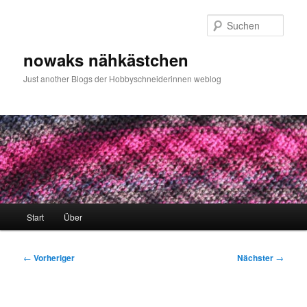
Zum
primären
Such
Inhalt
springen
nowaks nähkästchen
Just another Blogs der Hobbyschneiderinnen weblog
Hauptmenü
Start
Über
Beitragsnavigation
←
Vorheriger
Nächster
→