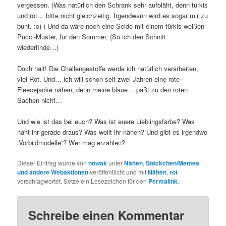
vergessen. (Was natürlich den Schrank sehr aufbläht, denn türkis
und rot… bitte nicht gleichzeitig. Irgendwann wird es sogar mir zu
bunt. :o) ) Und da wäre noch eine Seide mit einem türkis-weißen
Pucci-Muster, für den Sommer. (So ich den Schnitt
wiederfinde…)
Doch halt! Die Challengestoffe werde ich natürlich verarbeiten,
viel Rot. Und… ich will schon seit zwei Jahren eine rote
Fleecejacke nähen, denn meine blaue… paßt zu den roten
Sachen nicht…
Und wie ist das bei euch? Was ist euere Lieblingsfarbe? Was
näht ihr gerade draus? Was wollt ihr nähen? Und gibt es irgendwo
„Vorbildmodelle“? Wer mag erzählen?
Dieser Eintrag wurde von
nowak
unter
Nähen
,
Stöckchen/Memes
und andere Webaktionen
veröffentlicht und mit
Nähen
,
rot
verschlagwortet. Setze ein Lesezeichen für den
Permalink
.
Schreibe einen Kommentar