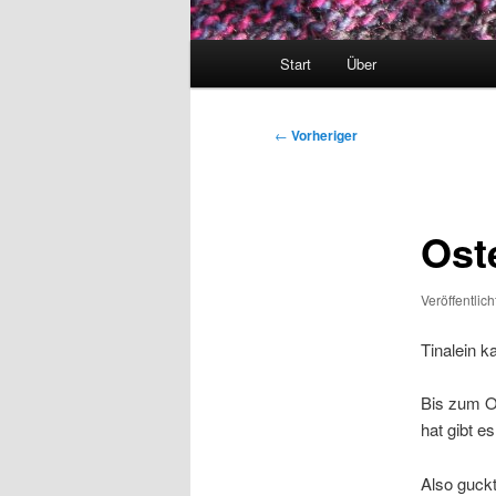
Hauptmenü
Start
Über
Beitragsnavigation
←
Vorheriger
Ost
Veröffentlic
Tinalein k
Bis zum Os
hat gibt e
Also guckt