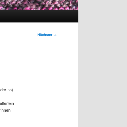
Nächster
→
der. :o)
lferlein
winnen.