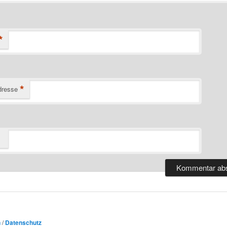
*
*
dresse
n
/
Datenschutz