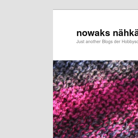
Zum
primären
Inhalt
nowaks nähk
springen
Just another Blogs der Hobbys