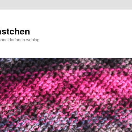
ästchen
chneiderinnen weblog