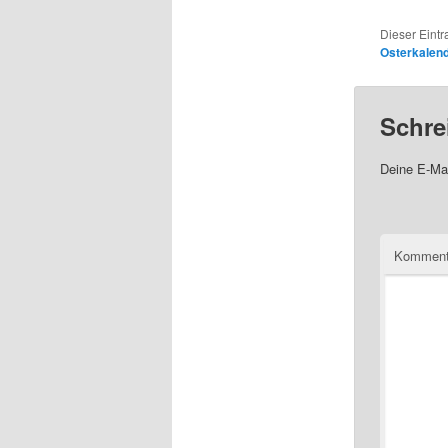
Dieser Eint
Osterkalen
Schre
Deine E-Mai
Komment