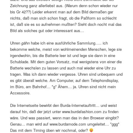
Zeichnung ganz allerliebst aus. (Warum denn schon wieder nur
bis Gr 42??) Leider erkennt man auf dem Bild dermaßen gar
nichts, daß man sich schon fragt, ob die Paßform so schlecht
ist, daß sie es so aufnehmen mußten? Sieht doch nocht mal das
Bild als solches gut oder interessant aus…
Uhren
gähn
habe ich eine ausführliche Sammlung….. ich
bekomme welche, meist von wohlmeinenden Menschen, lege sie
irgendwohin, bis die Batterie leer ist und lege sie dann in eine
Schublade. Mit dem guten Vorsatz, mal wenigstens von einer die
Batterie wechslen zu lassen und auch mal wieder eine Uhr zu
tragen. Was ich dann wieder vergesse. Uhren sind unbequem und
es gibt überall welche. Am Computer, auf dem Telephondisplay,
im Büro, am Bahnhof… *g* Ähem… ja. Uhren sind nicht mein
Accessoire.
Die Internetseite bewirbt den Burda-Internetauftritt… und weist
darauf hin, daß der jetzt unter www.burdafashion.com zu finden
wäre. Und was passiert, wenn man das in den Browser eingibt?
Genau… man wird auf www.burdamode.com umgeleitet… *ggg*
Das mit dem Timing üben wir nochmal, oder?