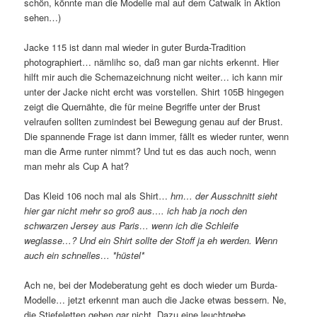
schön, könnte man die Modelle mal auf dem Catwalk in Aktion
sehen…)
Jacke 115 ist dann mal wieder in guter Burda-Tradition
photographiert… nämlihc so, daß man gar nichts erkennt. Hier
hilft mir auch die Schemazeichnung nicht weiter… ich kann mir
unter der Jacke nicht ercht was vorstellen. Shirt 105B hingegen
zeigt die Quernähte, die für meine Begriffe unter der Brust
velraufen sollten zumindest bei Bewegung genau auf der Brust.
Die spannende Frage ist dann immer, fällt es wieder runter, wenn
man die Arme runter nimmt? Und tut es das auch noch, wenn
man mehr als Cup A hat?
Das Kleid 106 noch mal als Shirt…
hm… der Ausschnitt sieht
hier gar nicht mehr so groß aus…. ich hab ja noch den
schwarzen Jersey aus Paris… wenn ich die Schleife
weglasse…? Und ein Shirt sollte der Stoff ja eh werden. Wenn
auch ein schnelles… *hüstel*
Ach ne, bei der Modeberatung geht es doch wieder um Burda-
Modelle… jetzt erkennt man auch die Jacke etwas bessern. Ne,
die Stiefeletten gehen gar nicht. Dazu eine leuchtgebe