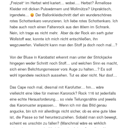
„Freizeit“ im Herbst wird kariert… wobei…. Herbst? Ärmellose
Kleider mit dicken Pulswärmern und Wollmütze? Unpraktisch,
irgendwie…
Der Ballonkleidschnitt darf ein wunderschönes
rotes Schottenkaro verunzieren. Ich liebe rotes Schottenkaro. Ich
habe auch noch einen Faltenrock aus den 80ern im Schrank.
Nein, ich trage es nicht mehr. Aber da der Rock ein serh guter
Wollstoff war, konnte ich mich nicht entschließen, ihn
wegzuwerfen. Vielleicht kann man den Stoff ja doch noch mal…?
Von der Bluse in Karobatist erkennt man unter der Strickjacke
hingegen weder Schnitt noch Stoff… und welchen Sinn es macht,
sich einen Belichtungsmesser vors Auge zu halten…? Es soll
wohl irgendwie neckisch aussehen. Tut es aber nicht. Nur doof…
Das Cape noch mal, diesmal mit Karofutter… hm… wäre
vielleicht eine Idee für meinen Karorock? Rock 116 ist jedenfalls
eine echte Herausforderung… so viele Teilungsnähte und jeweils
das Karomuster anpassen… Wenn ich mir das Bild genau
angucke, bin ich mir allerdings nicht sicher, ob es eine gute Idee
ist, die Passe so tief herunterzuziehen. Sobald man sich bewegt,
scheint es unschön zu fallen? (Manchmal wäre es wirklich