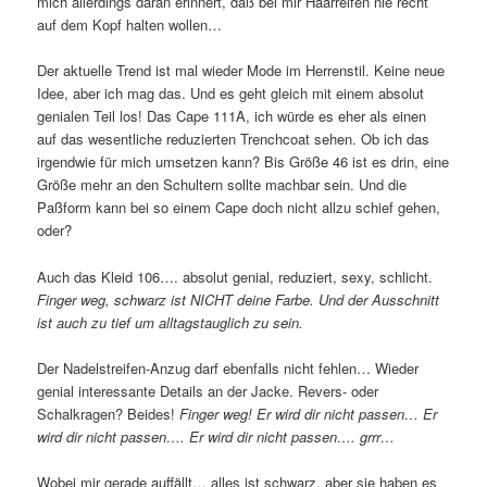
mich allerdings daran erinnert, daß bei mir Haarreifen nie recht
auf dem Kopf halten wollen…
Der aktuelle Trend ist mal wieder Mode im Herrenstil. Keine neue
Idee, aber ich mag das. Und es geht gleich mit einem absolut
genialen Teil los! Das Cape 111A, ich würde es eher als einen
auf das wesentliche reduzierten Trenchcoat sehen. Ob ich das
irgendwie für mich umsetzen kann? Bis Größe 46 ist es drin, eine
Größe mehr an den Schultern sollte machbar sein. Und die
Paßform kann bei so einem Cape doch nicht allzu schief gehen,
oder?
Auch das Kleid 106…. absolut genial, reduziert, sexy, schlicht.
Finger weg, schwarz ist NICHT deine Farbe. Und der Ausschnitt
ist auch zu tief um alltagstauglich zu sein.
Der Nadelstreifen-Anzug darf ebenfalls nicht fehlen… Wieder
genial interessante Details an der Jacke. Revers- oder
Schalkragen? Beides!
Finger weg! Er wird dir nicht passen… Er
wird dir nicht passen…. Er wird dir nicht passen…. grrr…
Wobei mir gerade auffällt… alles ist schwarz, aber sie haben es