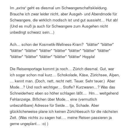
Im „extra“ geht es diesmal um Schwangerschaftskleidung.
Brauche ich zwar leider nicht, aber Ausgeh- und Abendmode für
Schwangere, die wirklich modisch ist und gut aussieht… Hut ab!
(Und es muß ja auch für Schwangere zum Ausgehen nicht
unbedingt schwarz sein…)
Ach… schon der Kosmetik-Wellness-Kram? *blätter* *blätter*
*blätter* *blätter* *blätter* *blätter* *blätter* *blätter* *blätter*
*blätter* *blätter* *blätter* *blätter* *blätter* Hoppla!
Die Reisereportage kommt ja noch… Zürich diesmal. Gut, war
ich sogar schon mal kurz… Schokolade, Käse, Zürichsee, Alpen,
… kennt man. (Doch, nett, recht nett. Teuer. Sehr teuer.) Aber
Mode…? Und noch wichtiger… Stoffe? Kurzwaren…? Was das
Schneiderherz eben so höher schlagen läßt… Hm… weitgehend
Fehlanzeige. Bißchen über Mode… eine (vermutlich
unbezahlbare) Adresse für Seide… tja, Schade. Aber
glücklicherweise plane ich keinen Zürichbesuch für die nächsten
Zeit. (Was nichts zu sagen hat…. meine Reisen passieren ja
gerne ungeplant… :o) )