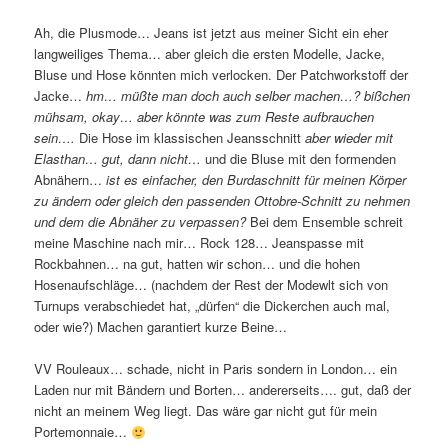
Ah, die Plusmode… Jeans ist jetzt aus meiner Sicht ein eher
langweiliges Thema… aber gleich die ersten Modelle, Jacke,
Bluse und Hose könnten mich verlocken. Der Patchworkstoff der
Jacke…
hm… müßte man doch auch selber machen…? bißchen
mühsam, okay… aber könnte was zum Reste aufbrauchen
sein….
Die Hose im klassischen Jeansschnitt
aber wieder mit
Elasthan… gut, dann nicht…
und die Bluse mit den formenden
Abnähern…
ist es einfacher, den Burdaschnitt für meinen Körper
zu ändern oder gleich den passenden Ottobre-Schnitt zu nehmen
und dem die Abnäher zu verpassen?
Bei dem Ensemble schreit
meine Maschine nach mir… Rock 128… Jeanspasse mit
Rockbahnen… na gut, hatten wir schon… und die hohen
Hosenaufschläge… (nachdem der Rest der Modewlt sich von
Turnups verabschiedet hat, „dürfen“ die Dickerchen auch mal,
oder wie?) Machen garantiert kurze Beine…
VV Rouleaux… schade, nicht in Paris sondern in London… ein
Laden nur mit Bändern und Borten… andererseits…. gut, daß der
nicht an meinem Weg liegt. Das wäre gar nicht gut für mein
Portemonnaie…