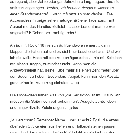
aufregend, aber Jahre oder gar Jahrzehnte lang tragbar. Und nie
verkehrt angezogen.
Verflixt, ich brauche dringend wieder so
einen Standardmantel… wenn ich jetzt so dran denke…
Die
Accessoires in beige sehen naturgemäß eher fade aus… mit
Ausnahme des Handies vielleicht… aber braucht man so was
vergoldet? Bißchen proll-protzig, oder?
Ah ja, mit Rock 118 nie schräg irgendwo anlehnen… dann
klappen die Falten auf und es sieht nur bescheuert aus. Und weil
ich die weite Hose mit den Aufschlägen sehe…. nie mit Schuhen
mit Absatz tragen, zumindest nicht, wenn man die
Angewohneheit hat, seine Füße mehr als einen Zentimeter über
den Boden zu heben. Besonders treppab kann man den Absatz
ganz prima im Aufschlag einhaken… :o)
Die Mode-ideen haben was von „die Redaktion ist im Urlaub, wir
müssen die Seite noch voll bekommen“. Ausgelutschte Ideen
und hingekritzelte Zeichnungen….
gähn
„Müllerschön“? Reizender Name… der ist echt? Egal, die etwas
überladen Stickereien aus Perlen und Halbedelsteinen passen
dazu. Und das exclusiv-design Kleid sieht zumindest auf der