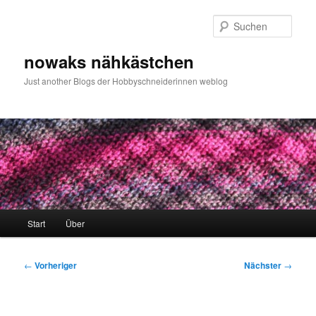
Zum
primären
Such
Inhalt
springen
nowaks nähkästchen
Just another Blogs der Hobbyschneiderinnen weblog
Hauptmenü
Start
Über
Beitragsnavigation
←
Vorheriger
Nächster
→