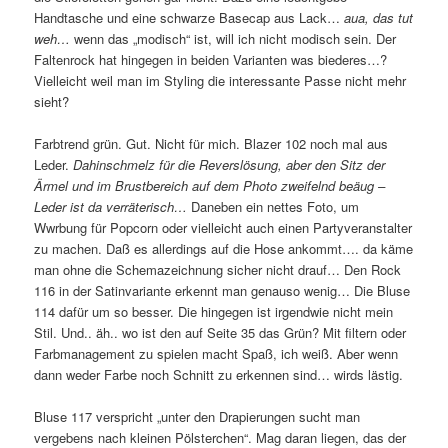
Handtasche und eine schwarze Basecap aus Lack…
aua, das tut
weh…
wenn das „modisch“ ist, will ich nicht modisch sein. Der
Faltenrock hat hingegen in beiden Varianten was biederes…?
Vielleicht weil man im Styling die interessante Passe nicht mehr
sieht?
Farbtrend grün. Gut. Nicht für mich. Blazer 102 noch mal aus
Leder.
Dahinschmelz für die Reverslösung, aber den Sitz der
Ärmel und im Brustbereich auf dem Photo zweifelnd beäug –
Leder ist da verräterisch…
Daneben ein nettes Foto, um
Wwrbung für Popcorn oder vielleicht auch einen Partyveranstalter
zu machen. Daß es allerdings auf die Hose ankommt…. da käme
man ohne die Schemazeichnung sicher nicht drauf… Den Rock
116 in der Satinvariante erkennt man genauso wenig… Die Bluse
114 dafür um so besser. Die hingegen ist irgendwie nicht mein
Stil. Und.. äh.. wo ist den auf Seite 35 das Grün? Mit filtern oder
Farbmanagement zu spielen macht Spaß, ich weiß. Aber wenn
dann weder Farbe noch Schnitt zu erkennen sind… wirds lästig.
Bluse 117 verspricht „unter den Drapierungen sucht man
vergebens nach kleinen Pölsterchen“. Mag daran liegen, das der