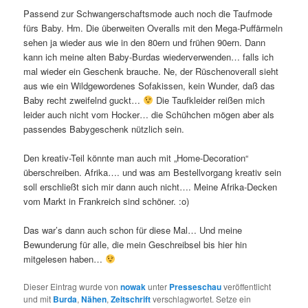
Passend zur Schwangerschaftsmode auch noch die Taufmode
fürs Baby. Hm. Die überweiten Overalls mit den Mega-Puffärmeln
sehen ja wieder aus wie in den 80ern und frühen 90ern. Dann
kann ich meine alten Baby-Burdas wiederverwenden… falls ich
mal wieder ein Geschenk brauche. Ne, der Rüschenoverall sieht
aus wie ein Wildgewordenes Sofakissen, kein Wunder, daß das
Baby recht zweifelnd guckt…
Die Taufkleider reißen mich
leider auch nicht vom Hocker… die Schühchen mögen aber als
passendes Babygeschenk nützlich sein.
Den kreativ-Teil könnte man auch mit „Home-Decoration“
überschreiben. Afrika…. und was am Bestellvorgang kreativ sein
soll erschließt sich mir dann auch nicht…. Meine Afrika-Decken
vom Markt in Frankreich sind schöner. :o)
Das war’s dann auch schon für diese Mal… Und meine
Bewunderung für alle, die mein Geschreibsel bis hier hin
mitgelesen haben…
Dieser Eintrag wurde von
nowak
unter
Presseschau
veröffentlicht
und mit
Burda
,
Nähen
,
Zeitschrift
verschlagwortet. Setze ein