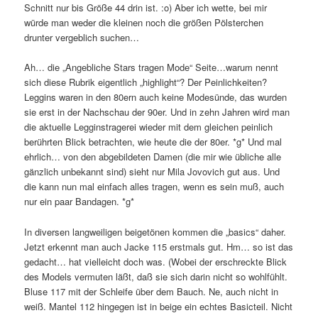
Schnitt nur bis Größe 44 drin ist. :o) Aber ich wette, bei mir
würde man weder die kleinen noch die größen Pölsterchen
drunter vergeblich suchen…
Ah… die „Angebliche Stars tragen Mode“ Seite…warum nennt
sich diese Rubrik eigentlich „highlight“? Der Peinlichkeiten?
Leggins waren in den 80ern auch keine Modesünde, das wurden
sie erst in der Nachschau der 90er. Und in zehn Jahren wird man
die aktuelle Legginstragerei wieder mit dem gleichen peinlich
berührten Blick betrachten, wie heute die der 80er. *g* Und mal
ehrlich… von den abgebildeten Damen (die mir wie übliche alle
gänzlich unbekannt sind) sieht nur Mila Jovovich gut aus. Und
die kann nun mal einfach alles tragen, wenn es sein muß, auch
nur ein paar Bandagen. *g*
In diversen langweiligen beigetönen kommen die „basics“ daher.
Jetzt erkennt man auch Jacke 115 erstmals gut. Hm… so ist das
gedacht… hat vielleicht doch was. (Wobei der erschreckte Blick
des Models vermuten läßt, daß sie sich darin nicht so wohlfühlt.
Bluse 117 mit der Schleife über dem Bauch. Ne, auch nicht in
weiß. Mantel 112 hingegen ist in beige ein echtes Basicteil. Nicht