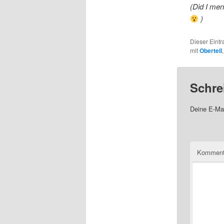
(Did I me
)
Dieser Eint
mit
Oberteil
Schre
Deine E-Mai
Komment