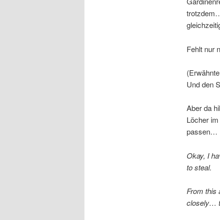
Gardinenr
trotzdem…
gleichzeit
Fehlt nur 
(Erwähnte
Und den S
Aber da hi
Löcher im
passen…
Okay, I ha
to steal.
From this a
closely… t