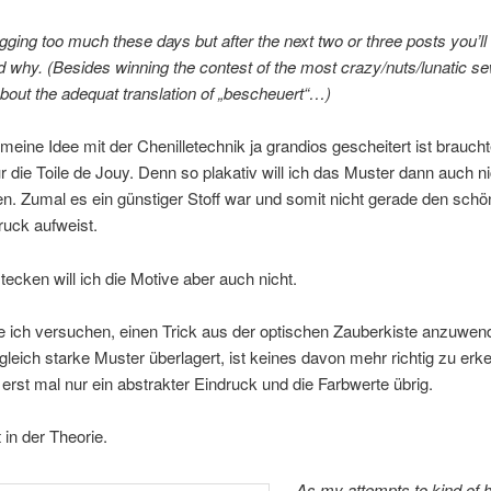
ogging too much these days but after the next two or three posts you’ll
 why. (Besides winning the contest of the most crazy/nuts/lunatic
bout the adequat translation of „bescheuert“…)
ine Idee mit der Chenilletechnik ja grandios gescheitert ist brauch
r die Toile de Jouy. Denn so plakativ will ich das Muster dann auch ni
n. Zumal es ein günstiger Stoff war und somit nicht gerade den schö
ruck aufweist.
ecken will ich die Motive aber auch nicht.
e ich versuchen, einen Trick aus der optischen Zauberkiste anzuwe
leich starke Muster überlagert, ist keines davon mehr richtig zu er
 erst mal nur ein abstrakter Eindruck und die Farbwerte übrig.
in der Theorie.
As my attempts to kind of h