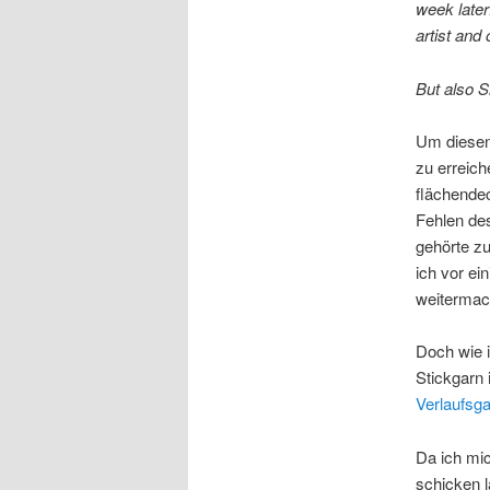
week later
artist and
But also S
Um diesen 
zu erreich
flächende
Fehlen de
gehörte z
ich vor ein
weitermac
Doch wie i
Stickgarn
Verlaufsg
Da ich mic
schicken 