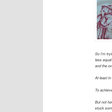
So I’m try
less equal
and the ov
At least in
To achieve
But not ha
stuck some