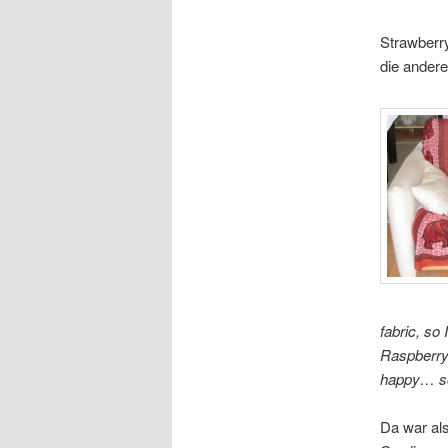
Strawberry
die ander
fabric, so 
Raspberry 
happy… so 
Da war als