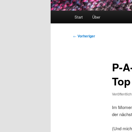
Hauptmenü
Start
Über
Beitragsnavigation
←
Vorheriger
P-A
Top
Veröffentlic
Im Moment 
der nächst
(Und mich