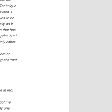
-Technique
 idea. I
ves to be
lly as it
c that has
print, but I
ely either.
more or
ng abstract
e in red.
 got me
nly one