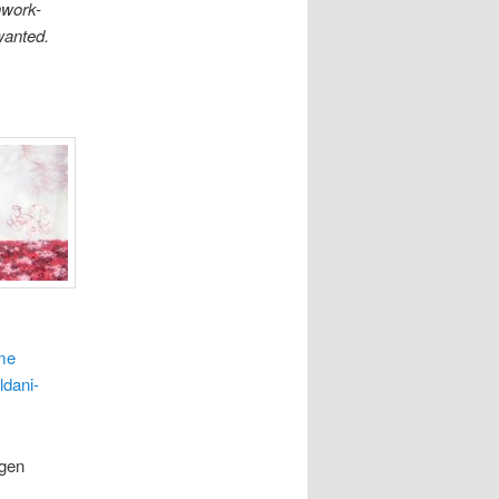
hwork-
wanted.
me
ldani-
ngen