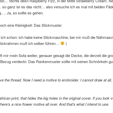
est… rechts desn Raspberry Fizz, in der Mitte Strawberry Cream. Ne
 so ganz ist es das nicht… also versuche ich es mal mit beiden Fäd
ig…. Ja, so sollte es gehen.
noch eine Kleinigkeit: Das Stickmuster.
 ich schon: ich habe keine Stickmaschine, bei mir muß die Nähmasch
tickrahmen muß ich selber führen…
)
lft mir mein Sofa weiter, genauer gesagt die Decke, die derzeit die gr
 Bezug verdeckt. Das Rankenmuster sollte mit seinen Schnörkeln gu
ve the thread. Now I need a motive to embroider. I cannot draw at all,
frican print, that hides the big holes in the original cover. If you look 
here’s a nice flower motive all over. And that’s what I intend to use.