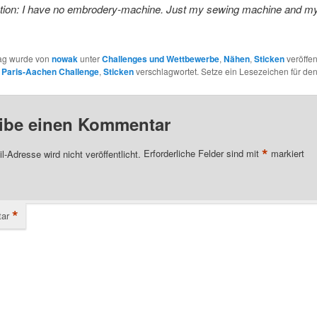
ntion: I have no embrodery-machine. Just my sewing machine and 
rag wurde von
nowak
unter
Challenges und Wettbewerbe
,
Nähen
,
Sticken
veröffen
,
Paris-Aachen Challenge
,
Sticken
verschlagwortet. Setze ein Lesezeichen für de
ibe einen Kommentar
*
l-Adresse wird nicht veröffentlicht.
Erforderliche Felder sind mit
markiert
*
ar