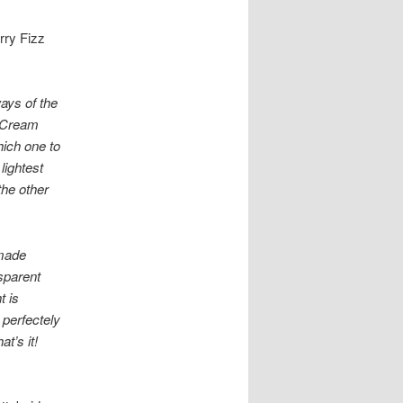
rry Fizz
ays of the
y Cream
ich one to
lightest
the other
 made
nsparent
t is
perfectely
t’s it!