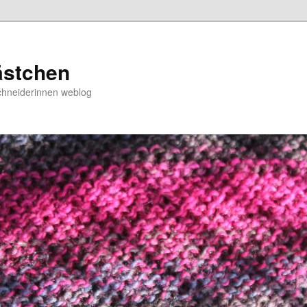
ästchen
chneiderinnen weblog