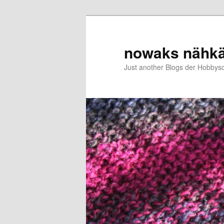
Zum
primären
Inhalt
nowaks nähk
springen
Just another Blogs der Hobbys