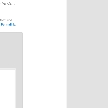
my hands…
tlicht und
n
Permalink
.