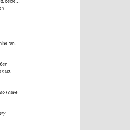
tt, beide…
en
ine ran.
oßen
t dazu
 so I have
very