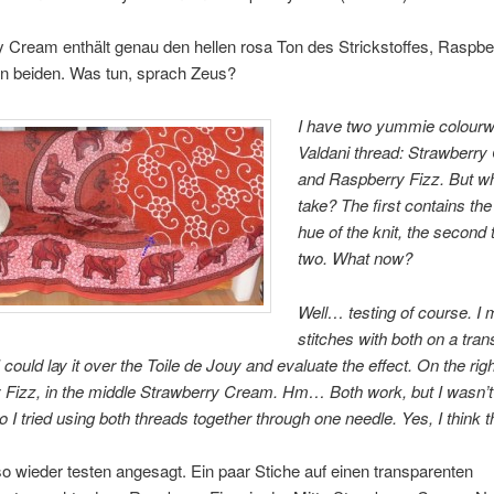
 Cream enthält genau den hellen rosa Ton des Strickstoffes, Raspbe
en beiden. Was tun, sprach Zeus?
I have two yummie colourw
Valdani thread: Strawberr
and Raspberry Fizz. But wh
take? The first contains the 
hue of the knit, the second 
two. What now?
Well… testing of course. I
stitches with both on a tra
I could lay it over the Toile de Jouy and evaluate the effect. On the righ
Fizz, in the middle Strawberry Cream. Hm… Both work, but I wasn’t 
I tried using both threads together through one needle. Yes, I think tha
o wieder testen angesagt. Ein paar Stiche auf einen transparenten