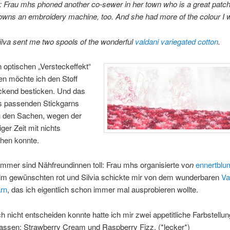
: Frau mhs phoned another co-sewer in her town who is a great patc
 owns an embroidery machine, too. And she had more of the colour I 
ilva sent me two spools of the wonderful
valdani variegated cotton
.
optischen „Versteckeffekt“
en möchte ich den Stoff
ckend besticken. Und das
s passenden Stickgarns
u den Sachen, wegen der
iger Zeit mit nichts
hen konnte.
mmer sind Nähfreundinnen toll: Frau mhs organisierte vo
n
ennertblu
 im gewünschten rot und Silvia schickte mir von dem wunderbaren
Va
arn
, das ich eigentlich schon immer mal ausprobieren wollte.
h nicht entscheiden konnte hatte ich mir zwei appetitliche Farbstellu
lassen: Strawberry Cream und Raspberry Fizz. (*lecker*)