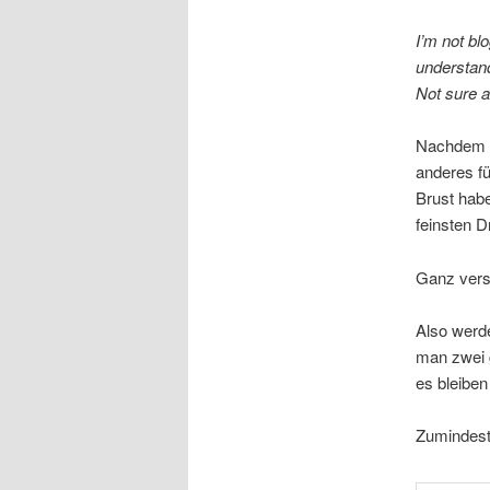
I’m not bl
understand
Not sure a
Nachdem me
anderes fü
Brust habe
feinsten D
Ganz verst
Also werd
man zwei g
es bleiben
Zumindest 