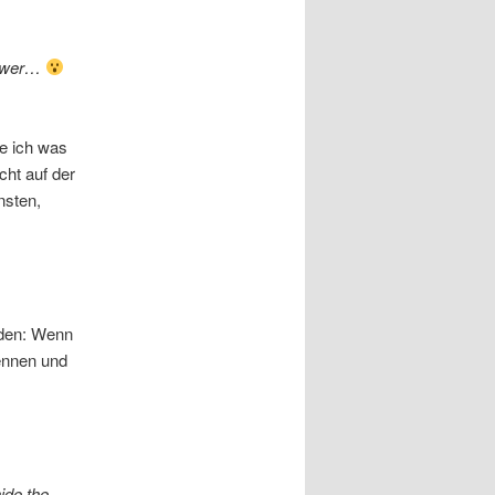
 sewer…
te ich was
cht auf der
nsten,
nden: Wenn
kennen und
ide the