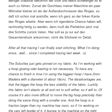
weniger Stabilität bekommt der Stoff und desto schwieriger ist er
auch zu führen. Zumal der Durchlass meiner Maschine ein paar
Milimeter kleiner ist als der Außendurchmesser des Ringes, so
daß ich schon mal anstoße, wenn ich ganz an der linken Kante
des Ringes arbeite. Aber wenn ich irgendeine Chance haben will,
rechtzeitig fertig zu werden, dann muß die Perfektion jetzt mal
drei Schritte zurück treten. Hier soll es ja nur auf den
Gesamteindruck ankommen, nicht die Stickerei im Detail.
After all that tracing I can finally start stitching. What I’m doing
since.. well… since I completed tracing last week. :o)
The Soluvlies just gets pinned on my fabric. As I’m working with
a hoop glueing oder basting is not necessary. To have any
chance to finish in time I’m using the biggest hoop I have (from
Madeira with a diameter of about 18cm). The disadvantages are,
that the bigger the hoop the less stability of the fabric. Luckily
this fabric isn’t elastic at all and not to soft either, so it will to. Of
course it’s also more diffcult to move the big hoop precicely than
doing the same thing with a smaller one. And the hoop is a
fraction larger than my machine has room, so if i’m working on
the very left border of it, it bumps to the machine on the right