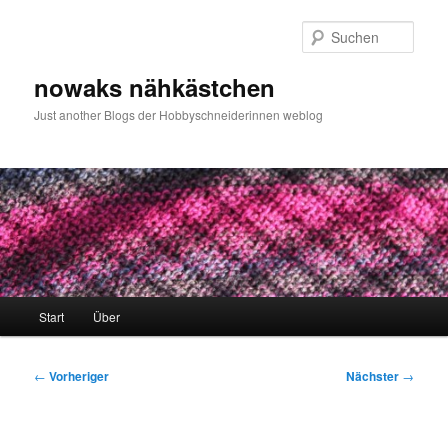
Zum
primären
Such
Inhalt
springen
nowaks nähkästchen
Just another Blogs der Hobbyschneiderinnen weblog
Hauptmenü
Start
Über
Beitragsnavigation
←
Vorheriger
Nächster
→