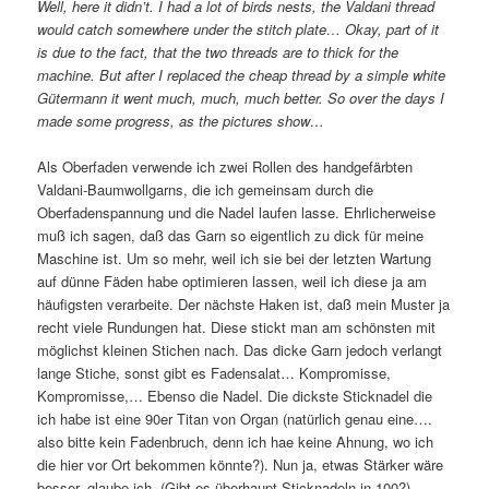
Well, here it didn’t. I had a lot of birds nests, the Valdani thread
would catch somewhere under the stitch plate… Okay, part of it
is due to the fact, that the two threads are to thick for the
machine. But after I replaced the cheap thread by a simple white
Gütermann it went much, much, much better. So over the days I
made some progress, as the pictures show…
Als Oberfaden verwende ich zwei Rollen des handgefärbten
Valdani-Baumwollgarns, die ich gemeinsam durch die
Oberfadenspannung und die Nadel laufen lasse. Ehrlicherweise
muß ich sagen, daß das Garn so eigentlich zu dick für meine
Maschine ist. Um so mehr, weil ich sie bei der letzten Wartung
auf dünne Fäden habe optimieren lassen, weil ich diese ja am
häufigsten verarbeite. Der nächste Haken ist, daß mein Muster ja
recht viele Rundungen hat. Diese stickt man am schönsten mit
möglichst kleinen Stichen nach. Das dicke Garn jedoch verlangt
lange Stiche, sonst gibt es Fadensalat… Kompromisse,
Kompromisse,… Ebenso die Nadel. Die dickste Sticknadel die
ich habe ist eine 90er Titan von Organ (natürlich genau eine….
also bitte kein Fadenbruch, denn ich hae keine Ahnung, wo ich
die hier vor Ort bekommen könnte?). Nun ja, etwas Stärker wäre
besser, glaube ich. (Gibt es überhaupt Sticknadeln in 100?)