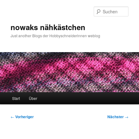
Zum
primären
Such
Inhalt
springen
nowaks nähkästchen
Just another Blogs der Hobbyschneiderinnen weblog
Hauptmenü
Start
Über
Beitragsnavigation
←
Vorheriger
Nächster
→