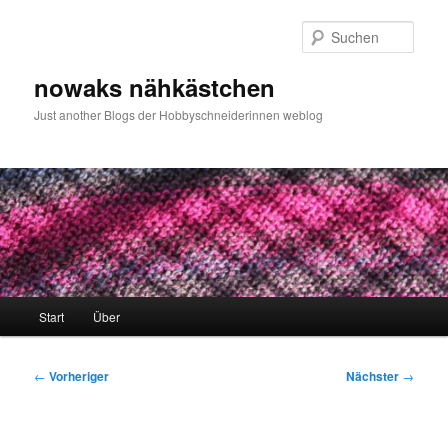
Zum
primären
Such
Inhalt
springen
nowaks nähkästchen
Just another Blogs der Hobbyschneiderinnen weblog
Hauptmenü
Start
Über
Beitragsnavigation
←
Vorheriger
Nächster
→