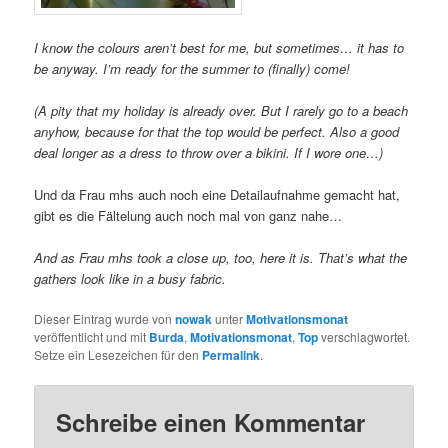
I know the colours aren’t best for me, but sometimes… it has to
be anyway. I’m ready for the summer to (finally) come!
(A pity that my holiday is already over. But I rarely go to a beach
anyhow, because for that the top would be perfect. Also a good
deal longer as a dress to throw over a bikini. If I wore one…)
Und da Frau mhs auch noch eine Detailaufnahme gemacht hat,
gibt es die Fältelung auch noch mal von ganz nahe…
And as Frau mhs took a close up, too, here it is. That’s what the
gathers look like in a busy fabric.
Dieser Eintrag wurde von
nowak
unter
Motivationsmonat
veröffentlicht und mit
Burda
,
Motivationsmonat
,
Top
verschlagwortet.
Setze ein Lesezeichen für den
Permalink
.
Schreibe einen Kommentar