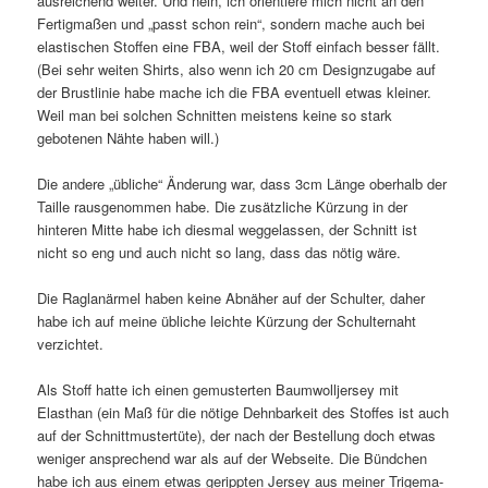
ausreichend weiter. Und nein, ich orientiere mich nicht an den
Fertigmaßen und „passt schon rein“, sondern mache auch bei
elastischen Stoffen eine FBA, weil der Stoff einfach besser fällt.
(Bei sehr weiten Shirts, also wenn ich 20 cm Designzugabe auf
der Brustlinie habe mache ich die FBA eventuell etwas kleiner.
Weil man bei solchen Schnitten meistens keine so stark
gebotenen Nähte haben will.)
Die andere „übliche“ Änderung war, dass 3cm Länge oberhalb der
Taille rausgenommen habe. Die zusätzliche Kürzung in der
hinteren Mitte habe ich diesmal weggelassen, der Schnitt ist
nicht so eng und auch nicht so lang, dass das nötig wäre.
Die Raglanärmel haben keine Abnäher auf der Schulter, daher
habe ich auf meine übliche leichte Kürzung der Schulternaht
verzichtet.
Als Stoff hatte ich einen gemusterten Baumwolljersey mit
Elasthan (ein Maß für die nötige Dehnbarkeit des Stoffes ist auch
auf der Schnittmustertüte), der nach der Bestellung doch etwas
weniger ansprechend war als auf der Webseite. Die Bündchen
habe ich aus einem etwas gerippten Jersey aus meiner Trigema-