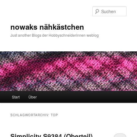
Zum
Zum
primären
sekundären
Such
Inhalt
Inhalt
springen
springen
nowaks nähkästchen
Just another Blogs der Hobbyschneiderinnen weblog
Hauptmenü
Start
Über
SCHLAGWORTARCHIV:
TOP
Simplicity S9384 (Oberteil)