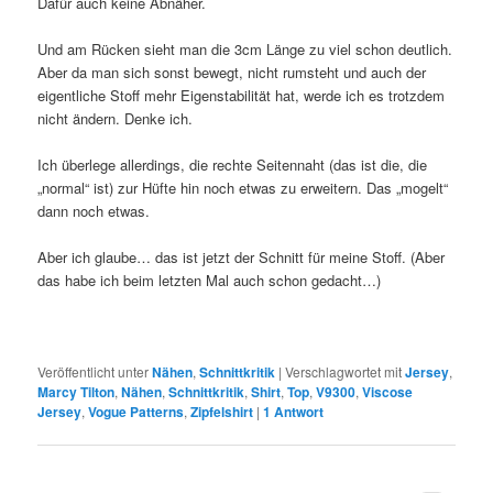
Dafür auch keine Abnäher.
Und am Rücken sieht man die 3cm Länge zu viel schon deutlich.
Aber da man sich sonst bewegt, nicht rumsteht und auch der
eigentliche Stoff mehr Eigenstabilität hat, werde ich es trotzdem
nicht ändern. Denke ich.
Ich überlege allerdings, die rechte Seitennaht (das ist die, die
„normal“ ist) zur Hüfte hin noch etwas zu erweitern. Das „mogelt“
dann noch etwas.
Aber ich glaube… das ist jetzt der Schnitt für meine Stoff. (Aber
das habe ich beim letzten Mal auch schon gedacht…)
Veröffentlicht unter
Nähen
,
Schnittkritik
|
Verschlagwortet mit
Jersey
,
Marcy Tilton
,
Nähen
,
Schnittkritik
,
Shirt
,
Top
,
V9300
,
Viscose
Jersey
,
Vogue Patterns
,
Zipfelshirt
|
1
Antwort