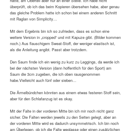
hatte, am Oberteil aber nur an einer Stelle. Ich habe nicht
überprüft, ob ich das beim Kopieren übersehen habe, aber genau
das gleiche Problem hatte ich schon bei einem anderen Schnitt
mit Raglan von Simplicity…
Mit dem Ergebnis bin ich so zufrieden, dass es schon eine
weitere Version in „cropped“ und mit Kapuze gibt. (Bilder kommen
noch.) Aus flauschigem Sweat-Stoff, der weniger elastisch ist,
als die Anleitung angibt. Passt aber trotzdem.
Den Saum finde ich ein wenig zu kurz zu Leggings, da werde ich
bei der nächsten Version (dann hoffentlich für den Sport) am
Saum die 3cm zugeben, die ich oben rausgenommen
habe.Vielleicht auch fünf oder sieben…
Die Ärmelbündchen könnten aus einem etwas festeren Stoff sein,
aber für den Schlafanzug ist es okay.
Mit der Falte in der vorderen Mitte bin ich mir noch nicht ganz
sicher. Die Falten werden jeweils zu den Seiten gelegt, aber an
der vorderen Mitte wird es dadurch unsymmetrisch. Ich bin noch
am Überlegen, ob ich die Falte weglasse oder einen zusätzlichen