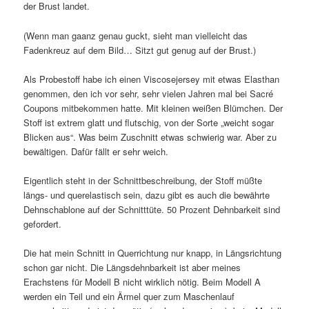
der Brust landet.
(Wenn man gaanz genau guckt, sieht man vielleicht das
Fadenkreuz auf dem Bild… Sitzt gut genug auf der Brust.)
Als Probestoff habe ich einen Viscosejersey mit etwas Elasthan
genommen, den ich vor sehr, sehr vielen Jahren mal bei Sacré
Coupons mitbekommen hatte. Mit kleinen weißen Blümchen. Der
Stoff ist extrem glatt und flutschig, von der Sorte „weicht sogar
Blicken aus“. Was beim Zuschnitt etwas schwierig war. Aber zu
bewältigen. Dafür fällt er sehr weich.
Eigentlich steht in der Schnittbeschreibung, der Stoff müßte
längs- und querelastisch sein, dazu gibt es auch die bewährte
Dehnschablone auf der Schnitttüte. 50 Prozent Dehnbarkeit sind
gefordert.
Die hat mein Schnitt in Querrichtung nur knapp, in Längsrichtung
schon gar nicht. Die Längsdehnbarkeit ist aber meines
Erachstens für Modell B nicht wirklich nötig. Beim Modell A
werden ein Teil und ein Ärmel quer zum Maschenlauf