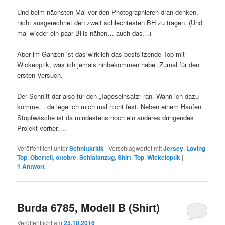
Und beim nächsten Mal vor den Photographieren dran denken,
nicht ausgerechnet den zweit schlechtesten BH zu tragen. (Und
mal wieder ein paar BHs nähen… auch das…)
Aber im Ganzen ist das wirklich das bestsitzende Top mit
Wickeoptik, was ich jemals hinbekommen habe. Zumal für den
ersten Versuch.
Der Schnitt dar also für den „Tageseinsatz“ ran. Wann ich dazu
komme… da lege ich mich mal nicht fest. Neben einem Haufen
Stopfwäsche ist da mindestens noch ein anderes dringendes
Projekt vorher….
Veröffentlicht unter
Schnittkritik
|
Verschlagwortet mit
Jersey
,
Loving
Top
,
Oberteil
,
ottobre
,
Schlafanzug
,
Shirt
,
Top
,
Wickeloptik
|
1
Antwort
Burda 6785, Modell B (Shirt)
Veröffentlicht am
25.10.2016