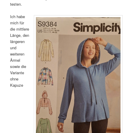
testen.
Ich habe
mich für
die mittlere
Länge, den
längeren
und
weiteren
Ärmel
sowie die
Variante
ohne
Kapuze