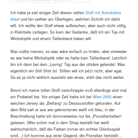
Ich habe ja seit einiger Zeit diesen netten
Stoff mit Astrokatze
drauf
und bin seither am Überlegen, welchen Schnitt ich dafür
will. Ich wollte den Stoff etwas aufbrechen, aber auch nicht völlig
in Kleinteile zerlegen. So kam der Gedanke, daß ich ein Top mit
Wickeloptik und einem Taillenband haben will.
Man sollte meinen, so was wäre einfach zu finden, aber entweder
es war keine Wickeloptik oder es hatte kein Taillenband. Letztlich
bin ich dann bei dem „Loving“ Top aus der ottobre gelandet. Was
eigentlich ein Still Shirt ist. Stillen will ich jetzt nicht, aber egal.
Da es ja nicht wirklich aussieht wie eines, stört das nicht weiter.
Bevor ich meine tollen Stoff zerschnipple muß allerdings erst mal
ein Probeteil her. Vor einiger Zeit hatte ich bei
Wien 2002
einen
weichen Jersey als „Beifang“ zu Dessoustoffen gefunden. Auf
dem Bild sah er aus wie gebrochenes weiß mit blau, in der
Beschreibung hatte ich dummerweise nur bis „Porzellanfarben“
gelesen. (Wer schon mal in dem Shop bestellt hat weiß
wahrscheinlich, daß die Farben immer ein echtes Glücksspiel
sind…) Ich komme aus einer Gegend, die Porzellan herstellt…