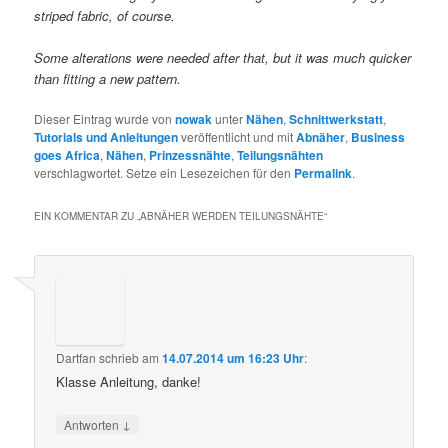
striped fabric, of course.
Some alterations were needed after that, but it was much quicker
than fitting a new pattern.
Dieser Eintrag wurde von
nowak
unter
Nähen
,
Schnittwerkstatt
,
Tutorials und Anleitungen
veröffentlicht und mit
Abnäher
,
Business
goes Africa
,
Nähen
,
Prinzessnähte
,
Teilungsnähten
verschlagwortet. Setze ein Lesezeichen für den
Permalink
.
EIN KOMMENTAR ZU „
ABNÄHER WERDEN TEILUNGSNÄHTE
“
Dartfan
schrieb
am
14.07.2014 um 16:23 Uhr
:
Klasse Anleitung, danke!
↓
Antworten