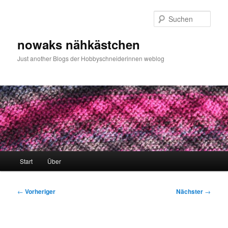
Zum
primären
Such
Inhalt
springen
nowaks nähkästchen
Just another Blogs der Hobbyschneiderinnen weblog
Hauptmenü
Start
Über
Beitragsnavigation
←
Vorheriger
Nächster
→