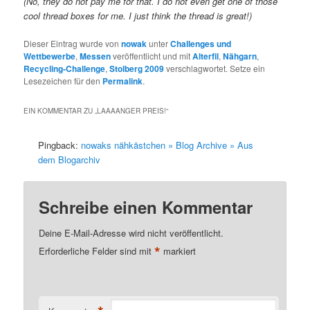
(No, they do not pay me for that. I do not even get one of those
cool thread boxes for me. I just think the thread is great!)
Dieser Eintrag wurde von
nowak
unter
Challenges und
Wettbewerbe
,
Messen
veröffentlicht und mit
Alterfil
,
Nähgarn
,
Recycling-Challenge
,
Stolberg 2009
verschlagwortet. Setze ein
Lesezeichen für den
Permalink
.
EIN KOMMENTAR ZU „
LAAAANGER PREIS!
“
Pingback:
nowaks nähkästchen » Blog Archive » Aus
dem Blogarchiv
Schreibe einen Kommentar
Deine E-Mail-Adresse wird nicht veröffentlicht.
*
Erforderliche Felder sind mit
markiert