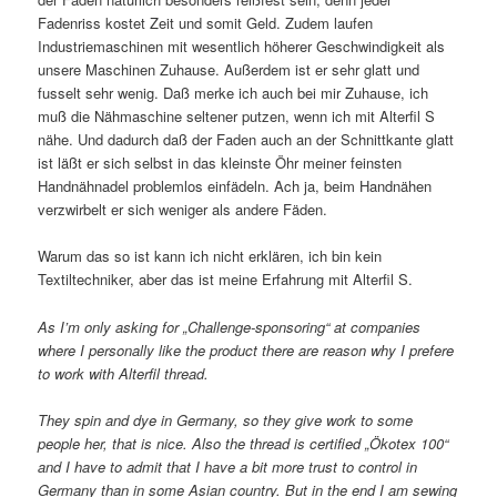
Fadenriss kostet Zeit und somit Geld. Zudem laufen
Industriemaschinen mit wesentlich höherer Geschwindigkeit als
unsere Maschinen Zuhause. Außerdem ist er sehr glatt und
fusselt sehr wenig. Daß merke ich auch bei mir Zuhause, ich
muß die Nähmaschine seltener putzen, wenn ich mit Alterfil S
nähe. Und dadurch daß der Faden auch an der Schnittkante glatt
ist läßt er sich selbst in das kleinste Öhr meiner feinsten
Handnähnadel problemlos einfädeln. Ach ja, beim Handnähen
verzwirbelt er sich weniger als andere Fäden.
Warum das so ist kann ich nicht erklären, ich bin kein
Textiltechniker, aber das ist meine Erfahrung mit Alterfil S.
As I’m only asking for „Challenge-sponsoring“ at companies
where I personally like the product there are reason why I prefere
to work with Alterfil thread.
They spin and dye in Germany, so they give work to some
people her, that is nice. Also the thread is certified „Ökotex 100“
and I have to admit that I have a bit more trust to control in
Germany than in some Asian country. But in the end I am sewing