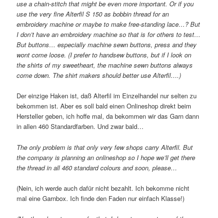
use a chain-stitch that might be even more important. Or if you
use the very fine Alterfil S 150 as bobbin thread for an
embroidery machine or maybe to make free-standing lace…? But
I don’t have an embroidery machine so that is for others to test…
But buttons… especially machine sewn buttons, press and they
wont come loose. (I prefer to handsew buttons, but if I look on
the shirts of my sweetheart, the machine sewn buttons always
come down. The shirt makers should better use Alterfil….)
Der einzige Haken ist, daß Alterfil im Einzelhandel nur selten zu
bekommen ist. Aber es soll bald einen Onlineshop direkt beim
Hersteller geben, ich hoffe mal, da bekommen wir das Garn dann
in allen 460 Standardfarben. Und zwar bald…
The only problem is that only very few shops carry Alterfil. But
the company is planning an onlineshop so I hope we’ll get there
the thread in all 460 standard colours and soon, please…
(Nein, ich werde auch dafür nicht bezahlt. Ich bekomme nicht
mal eine Garnbox. Ich finde den Faden nur einfach Klasse!)