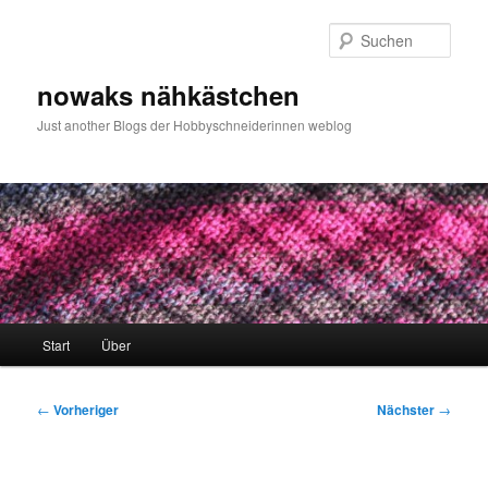
Zum
primären
Such
Inhalt
springen
nowaks nähkästchen
Just another Blogs der Hobbyschneiderinnen weblog
Hauptmenü
Start
Über
Beitragsnavigation
←
Vorheriger
Nächster
→