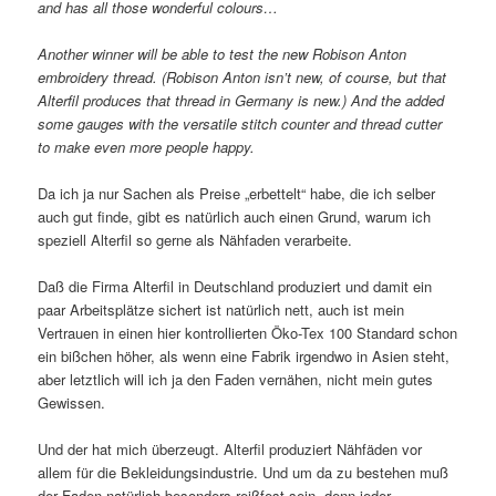
and has all those wonderful colours…
Another winner will be able to test the new Robison Anton
embroidery thread. (Robison Anton isn’t new, of course, but that
Alterfil produces that thread in Germany is new.) And the added
some gauges with the versatile stitch counter and thread cutter
to make even more people happy.
Da ich ja nur Sachen als Preise „erbettelt“ habe, die ich selber
auch gut finde, gibt es natürlich auch einen Grund, warum ich
speziell Alterfil so gerne als Nähfaden verarbeite.
Daß die Firma Alterfil in Deutschland produziert und damit ein
paar Arbeitsplätze sichert ist natürlich nett, auch ist mein
Vertrauen in einen hier kontrollierten Öko-Tex 100 Standard schon
ein bißchen höher, als wenn eine Fabrik irgendwo in Asien steht,
aber letztlich will ich ja den Faden vernähen, nicht mein gutes
Gewissen.
Und der hat mich überzeugt. Alterfil produziert Nähfäden vor
allem für die Bekleidungsindustrie. Und um da zu bestehen muß
der Faden natürlich besonders reißfest sein, denn jeder