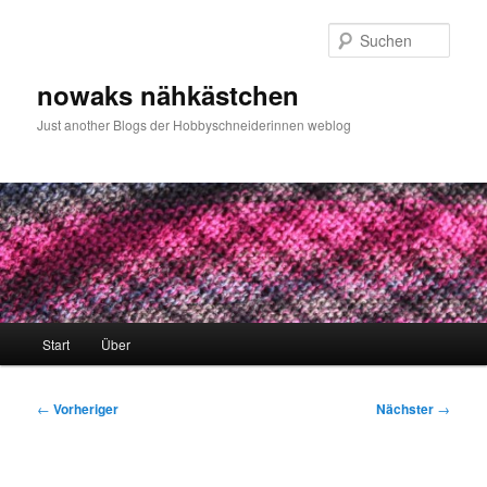
Zum
primären
Such
Inhalt
springen
nowaks nähkästchen
Just another Blogs der Hobbyschneiderinnen weblog
Hauptmenü
Start
Über
Beitragsnavigation
←
Vorheriger
Nächster
→