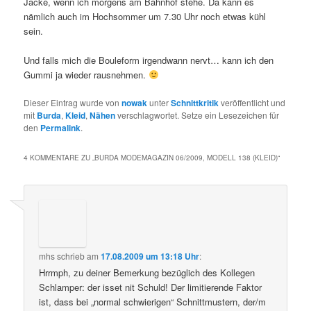
Jacke, wenn ich morgens am Bahnhof stehe. Da kann es
nämlich auch im Hochsommer um 7.30 Uhr noch etwas kühl
sein.
Und falls mich die Bouleform irgendwann nervt… kann ich den
Gummi ja wieder rausnehmen.
Dieser Eintrag wurde von
nowak
unter
Schnittkritik
veröffentlicht und
mit
Burda
,
Kleid
,
Nähen
verschlagwortet. Setze ein Lesezeichen für
den
Permalink
.
4 KOMMENTARE ZU „
BURDA MODEMAGAZIN 06/2009, MODELL 138 (KLEID)
“
mhs
schrieb
am
17.08.2009 um 13:18 Uhr
:
Hrrmph, zu deiner Bemerkung bezüglich des Kollegen
Schlamper: der isset nit Schuld! Der limitierende Faktor
ist, dass bei „normal schwierigen“ Schnittmustern, der/m