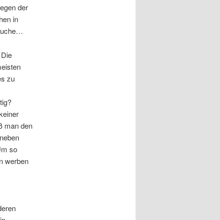
egen der
hen in
rauche…
 Die
meisten
es zu
tig?
keiner
aß man den
aneben
Um so
en werben
deren
in