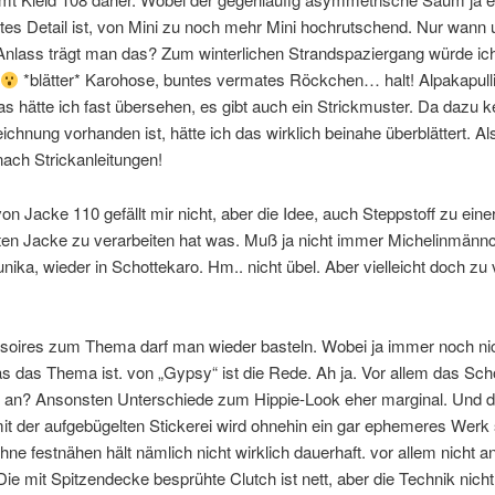
tes Detail ist, von Mini zu noch mehr Mini hochrutschend. Nur wann 
nlass trägt man das? Zum winterlichen Strandspaziergang würde ic
*blätter* Karohose, buntes vermates Röckchen… halt! Alpakapulli
as hätte ich fast übersehen, es gibt auch ein Strickmuster. Da dazu k
hnung vorhanden ist, hätte ich das wirklich beinahe überblättert. A
nach Strickanleitungen!
von Jacke 110 gefällt mir nicht, aber die Idee, auch Steppstoff zu eine
ten Jacke zu verarbeiten hat was. Muß ja nicht immer Michelinmännc
Tunika, wieder in Schottekaro. Hm.. nicht übel. Aber vielleicht doch zu
soires zum Thema darf man wieder basteln. Wobei ja immer noch ni
was das Thema ist. von „Gypsy“ ist die Rede. Ah ja. Vor allem das Sch
 an? Ansonsten Unterschiede zum Hippie-Look eher marginal. Und d
t der aufgebügelten Stickerei wird ohnehin ein gar ephemeres Werk 
ohne festnähen hält nämlich nicht wirklich dauerhaft. vor allem nicht a
ie mit Spitzendecke besprühte Clutch ist nett, aber die Technik nicht