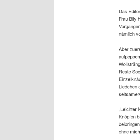
Das Editor
Frau Bily 
Vorgängeri
nämlich vo
Aber zuers
aufpeppen,
Wollsträng
Reste Sock
Einzelknäu
Liedchen d
seltsamer
„Leichter 
Knöpfen b
beibringen
ohne mic