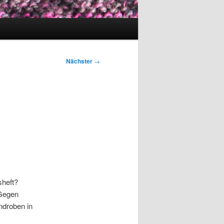
Nächster
→
sheft?
 Gegen
ndroben in