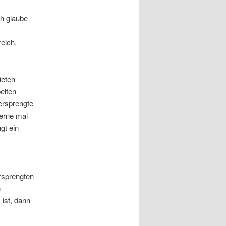
ch glaube
eich,
ieten
elten
ersprengte
gerne mal
gt ein
ersprengten
n
 ist, dann