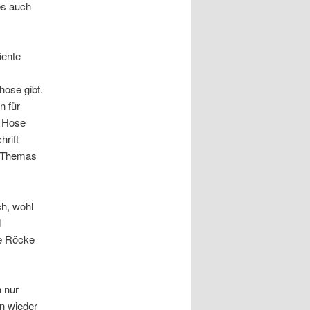
es auch
iente
hose gibt.
n für
h Hose
hrift
s Themas
h, wohl
d
ie Röcke
h nur
on wieder