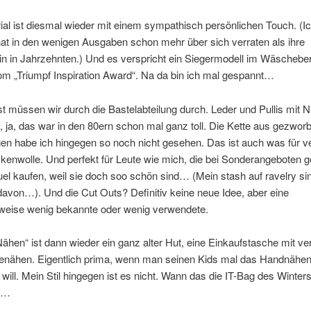
ial ist diesmal wieder mit einem sympathisch persönlichen Touch. (I
hat in den wenigen Ausgaben schon mehr über sich verraten als ihre
n in Jahrzehnten.) Und es verspricht ein Siegermodell im Wäscheber
m „Triumpf Inspiration Award“. Na da bin ich mal gespannt…
t müssen wir durch die Bastelabteilung durch. Leder und Pullis mit N
 ja, das war in den 80ern schon mal ganz toll. Die Kette aus gezworb
en habe ich hingegen so noch nicht gesehen. Das ist auch was für v
enwolle. Und perfekt für Leute wie mich, die bei Sonderangeboten 
el kaufen, weil sie doch soo schön sind… (Mein stash auf ravelry sin
avon…). Und die Cut Outs? Definitiv keine neue Idee, aber eine
weise wenig bekannte oder wenig verwendete.
Nähen“ ist dann wieder ein ganz alter Hut, eine Einkaufstasche mit v
enähen. Eigentlich prima, wenn man seinen Kids mal das Handnähe
 will. Mein Stil hingegen ist es nicht. Wann das die IT-Bag des Winters
h…