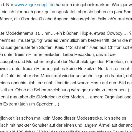
nd. Nur
www.zugeknoepft.de
habe ich mir gebookmarked. Weniger w
 bin ich hier auch ganz gut ausgestattet, aber sie haben ein paar Sac
änder, die über das übliche Angebot hinausgehen. Falls ich’s mal b
te Modedethema ist… hm… ein bißchen Hippie, etwas Cowboy,… ?
ennt es „mustergültig“ was es vermutlich am besten trifft, denn die 
nd aus gemusterten Stoffen. Kleid 112 ist sehr 70er, aus Chiffon soll 
 unter freiem Himmel einladen. Liebe Redaktion, das ist die
usgabe und München liegt auf der Nordhalbkugel des Planeten, rich
nweis: unter freiem Himmel gibt es keine Heizpilze. Nur falls es noch 
t. Dafür ist aber das Model mal wieder so schön liegend drapiert, d
leides ohnehin nicht erkennt. Und die schwarze Hose auf dem Bild d
plett ab. Ohne die Schemazeichnung wäre gar nichts zu erkennen. (
kennt man aber die Stöckelbeine des Models… andere Organisation
en Extremitäten um Spenden…)
glichkeit ist schon mal kein Motto dieser Modestrecke, ich sehe es.
sch mit nackter Schulter auf der einen und langem Ärmel auf der an
mt Kleid 108 daher. Wobei der gegenläufig asymmetrische Saum ja e