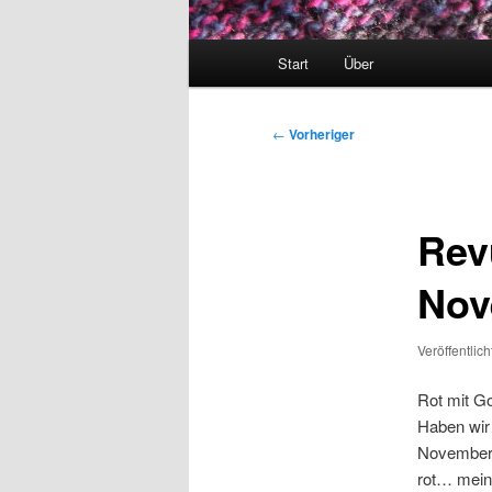
Hauptmenü
Start
Über
Beitragsnavigation
←
Vorheriger
Rev
Nov
Veröffentlic
Rot mit G
Haben wir
Novemberde
rot… mei