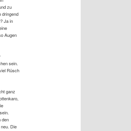
und zu
h dringend
? Ja in
eine
lso Augen
r
hen sein.
 viel Rüsch
cht ganz
ottenkaro,
ie
sein.
n den
 neu. Die