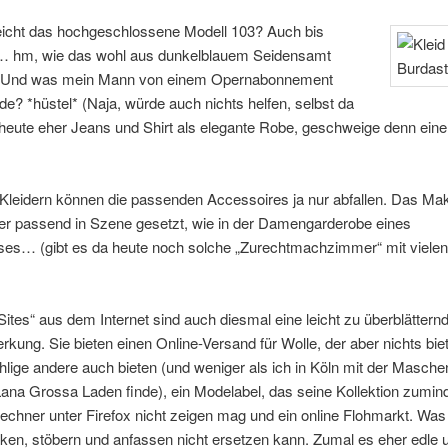
leicht das hochgeschlossene Modell 103? Auch bis
 hm, wie das wohl aus dunkelblauem Seidensamt
 Und was mein Mann von einem Opernabonnement
de? *hüstel* (Naja, würde auch nichts helfen, selbst da
heute eher Jeans und Shirt als elegante Robe, geschweige denn eine
Kleidern können die passenden Accessoires ja nur abfallen. Das Mak
er passend in Szene gesetzt, wie in der Damengarderobe eines
es… (gibt es da heute noch solche „Zurechtmachzimmer“ mit vielen
Sites“ aus dem Internet sind auch diesmal eine leicht zu überblättern
ung. Sie bieten einen Online-Versand für Wolle, der aber nichts bie
hlige andere auch bieten (und weniger als ich in Köln mit der Masch
na Grossa Laden finde), ein Modelabel, das seine Kollektion zumind
chner unter Firefox nicht zeigen mag und ein online Flohmarkt. Was
ken, stöbern und anfassen nicht ersetzen kann. Zumal es eher edle 