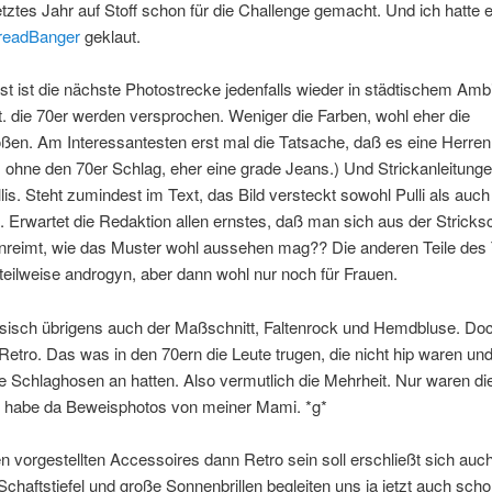
etztes Jahr auf Stoff schon für die Challenge gemacht. Und ich hatte 
readBanger
geklaut.
st ist die nächste Photostrecke jedenfalls wieder in städtischem Amb
t. die 70er werden versprochen. Weniger die Farben, wohl eher die
en. Am Interessantesten erst mal die Tatsache, daß es eine Herren
s ohne den 70er Schlag, eher eine grade Jeans.) Und Strickanleitunge
is. Steht zumindest im Text, das Bild versteckt sowohl Pulli als auc
h. Erwartet die Redaktion allen ernstes, daß man sich aus der Stricksc
eimt, wie das Muster wohl aussehen mag?? Die anderen Teile de
teilweise androgyn, aber dann wohl nur noch für Frauen.
sisch übrigens auch der Maßschnitt, Faltenrock und Hemdbluse. Doc
Retro. Das was in den 70ern die Leute trugen, die nicht hip waren un
e Schlaghosen an hatten. Also vermutlich die Mehrheit. Nur waren d
ch habe da Beweisphotos von meiner Mami. *g*
 vorgestellten Accessoires dann Retro sein soll erschließt sich auc
Schaftstiefel und große Sonnenbrillen begleiten uns ja jetzt auch sch