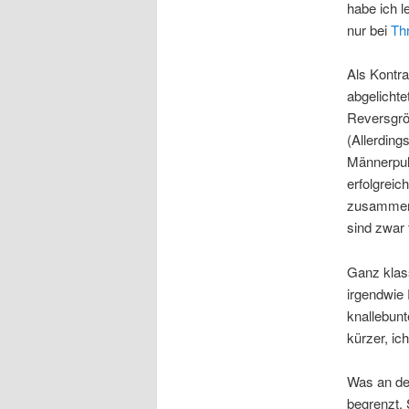
habe ich l
nur bei
Th
Als Kontra
abgelichte
Reversgröß
(Allerding
Männerpull
erfolgreic
zusammenr
sind zwar 
Ganz klas
irgendwie 
knallebunt
kürzer, i
Was an den
begrenzt. 