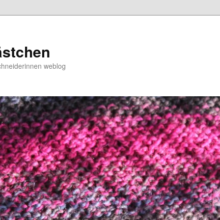
ästchen
chneiderinnen weblog