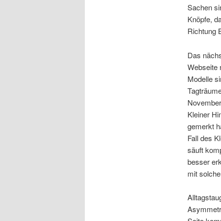
Sachen si
Knöpfe, da
Richtung B
Das nächs
Webseite n
Modelle si
Tagträumen
Novembera
Kleiner Hi
gemerkt ha
Fall des K
säuft kom
besser er
mit solch
Alltagstau
Asymmetri
Seite kom