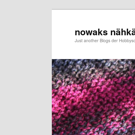
Zum
primären
Inhalt
nowaks nähk
springen
Just another Blogs der Hobbys