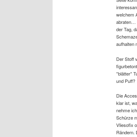
interessan
welchem A
abraten…
der Tag, d
Schemazeic
aufhalten 
Der Stoff 
figurbeton
*blätter* 
und Puff?
Die Acces
klar ist, 
nehme ich
Schürze mi
Vliesofix 
Rändern. D