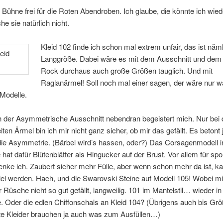
Bühne frei für die Roten Abendroben. Ich glaube, die könnte ich wied
he sie natürlich nicht.
Kleid 102 finde ich schon mal extrem unfair, das ist näm
Langgröße. Dabei wäre es mit dem Ausschnitt und dem
Rock durchaus auch große Größen tauglich. Und mit
Raglanärmel! Soll noch mal einer sagen, der wäre nur w
 Modelle.
 der Asymmetrische Ausschnitt nebendran begeistert mich. Nur bei
iten Ärmel bin ich mir nicht ganz sicher, ob mir das gefällt. Es betont 
die Asymmetrie. (Bärbel wird’s hassen, oder?) Das Corsagenmodell i
hat dafür Blütenblätter als Hingucker auf der Brust. Vor allem für spor
enke ich. Zaubert sicher mehr Fülle, aber wenn schon mehr da ist, k
viel werden. Hach, und die Swarovski Steine auf Modell 105! Wobei mi
 Rüsche nicht so gut gefällt, langweilig. 101 im Mantelstil… wieder in
 Oder die edlen Chiffonschals an Kleid 104? (Übrigens auch bis Grö
nte Kleider brauchen ja auch was zum Ausfüllen…)