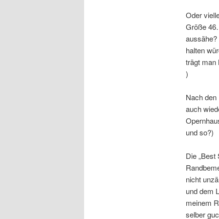
Oder viel
Größe 46…
aussähe?
halten wür
trägt man 
)
Nach den 
auch wied
Opernhaus
und so?)
Die „Best 
Randbemerk
nicht unzä
und dem La
meinem Re
selber guc