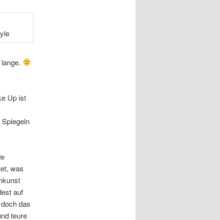
 lange.
e Up ist
 Spiegeln
de
tet, was
enkunst
est auf
 doch das
und teure