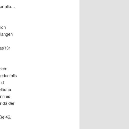
er alle…
lich
 langen
as für
 dem
jedenfalls
nd
tliche
ann es
r da der
ße 46,