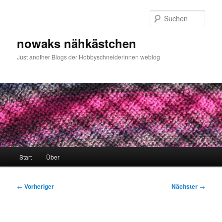
Zum
primären
Such
Inhalt
springen
nowaks nähkästchen
Just another Blogs der Hobbyschneiderinnen weblog
Hauptmenü
Start
Über
Beitragsnavigation
←
Vorheriger
Nächster
→