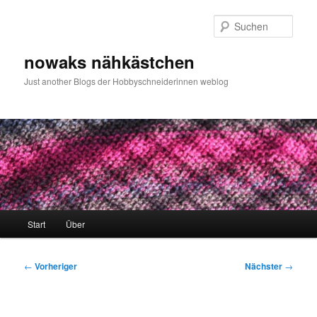
Zum
primären
Such
Inhalt
springen
nowaks nähkästchen
Just another Blogs der Hobbyschneiderinnen weblog
Hauptmenü
Start
Über
Beitragsnavigation
←
Vorheriger
Nächster
→