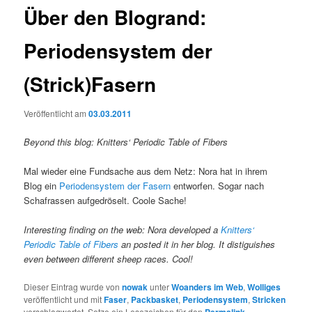
Über den Blogrand:
Periodensystem der
(Strick)Fasern
Veröffentlicht am
03.03.2011
Beyond this blog: Knitters‘ Periodic Table of Fibers
Mal wieder eine Fundsache aus dem Netz: Nora hat in ihrem
Blog ein
Periodensystem der Fasern
entworfen. Sogar nach
Schafrassen aufgedröselt. Coole Sache!
Interesting finding on the web: Nora developed a
Knitters‘
Periodic Table of Fibers
an posted it in her blog. It distiguishes
even between different sheep races. Cool!
Dieser Eintrag wurde von
nowak
unter
Woanders im Web
,
Wolliges
veröffentlicht und mit
Faser
,
Packbasket
,
Periodensystem
,
Stricken
verschlagwortet. Setze ein Lesezeichen für den
.