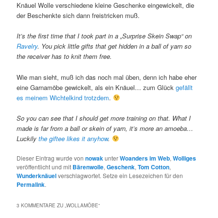
Knäuel Wolle verschiedene kleine Geschenke eingewickelt, die
der Beschenkte sich dann freistricken muß.
It’s the first time that I took part in a „Surprise Skein Swap“ on
Ravelry
. You pick little gifts that get hidden in a ball of yarn so
the receiver has to knit them free.
Wie man sieht, muß ich das noch mal üben, denn ich habe eher
eine Garnamöbe gewickelt, als ein Knäuel… zum Glück
gefällt
es meinem Wichtelkind trotzdem
.
So you can see that I should get more training on that. What I
made is far from a ball or skein of yarn, it’s more an amoeba…
Luckily
the giftee likes it anyhow
.
Dieser Eintrag wurde von
nowak
unter
Woanders im Web
,
Wolliges
veröffentlicht und mit
Bärenwolle
,
Geschenk
,
Tom Cotton
,
Wunderknäuel
verschlagwortet. Setze ein Lesezeichen für den
Permalink
.
3 KOMMENTARE ZU „
WOLLAMÖBE
“