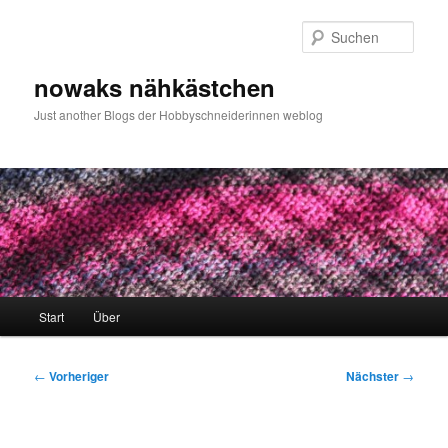
Zum
primären
Such
Inhalt
springen
nowaks nähkästchen
Just another Blogs der Hobbyschneiderinnen weblog
Hauptmenü
Start
Über
Beitragsnavigation
←
Vorheriger
Nächster
→